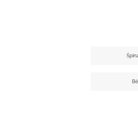
Špin
Bě