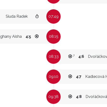
Siuda Radek
07:49
ghany Aisha
4:5
08:15
7
08:33
4:6
Dvořáčková
09:10
4:7
Kadlecová 
09:38
4:8
Dvořáčková 