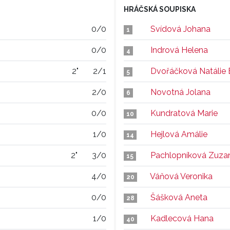
HRÁČSKÁ SOUPISKA
0/0
Svídová Johana
1
0/0
Indrová Helena
4
2"
2/1
Dvořáčková Natálie E
5
2/0
Novotná Jolana
6
0/0
Kundratová Marie
10
1/0
Hejlová Amálie
14
2"
3/0
Pachlopníková Zuza
15
4/0
Váňová Veronika
20
0/0
Šášková Aneta
28
1/0
Kadlecová Hana
40