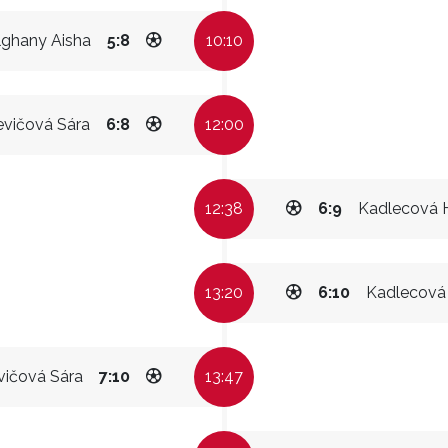
ghany Aisha
5:8
10:10
evičová Sára
6:8
12:00
12:38
6:9
Kadlecová 
13:20
6:10
Kadlecová
vičová Sára
7:10
13:47