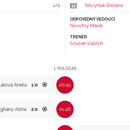
1/1
Novyniuk Snižana
93
ODPOVĚDNÝ VEDOUCÍ
Novotný Marek
TRENÉR
Souček Vojtěch
1. POLOČAS
tálová Aneta
1:0
00:45
ghany Aisha
2:0
01:46