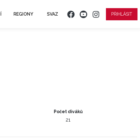
Í
REGIONY
SVAZ
PŘIHLÁSIT
Počet diváků
21