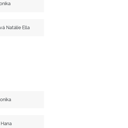
onika
á Natálie Ella
onika
 Hana