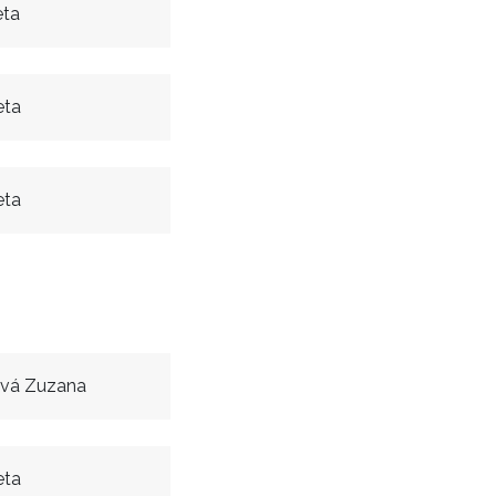
eta
eta
eta
ová Zuzana
eta