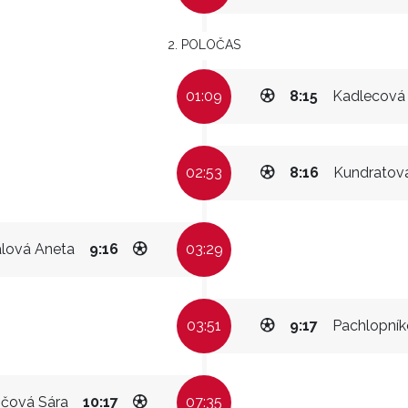
2. POLOČAS
01:09
8:15
Kadlecová
02:53
8:16
Kundratová
lová Aneta
9:16
03:29
03:51
9:17
Pachlopní
ičová Sára
10:17
07:35