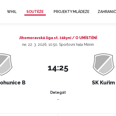
WHIL
SOUTĚŽE
PROJEKTY MLÁDEŽE
ZAHRANIČ
Jihomoravská liga st. žákyní / O UMÍSTĚNÍ
ne, 22. 3. 2026, 10:50, Sportovní hala Měnín
14:25
Bohunice B
SK Kuřim
Delegát
–