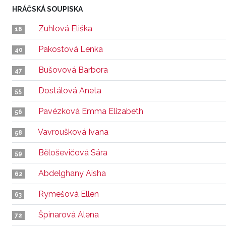
HRÁČSKÁ SOUPISKA
Zuhlová Eliška
16
Pakostová Lenka
40
Bušovová Barbora
47
Dostálová Aneta
55
Pavézková Emma Elizabeth
56
Vavroušková Ivana
58
Běloševičová Sára
59
Abdelghany Aisha
62
Rymešová Ellen
63
Špinarová Alena
72