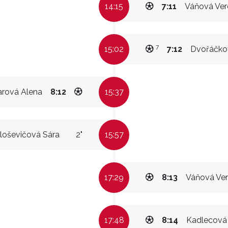
14:15
7:11
Váňová Ver
7
15:02
7:12
Dvořáčkov
arová Alena
8:12
15:37
loševičová Sára
2"
15:57
17:29
8:13
Váňová Ver
17:48
8:14
Kadlecová