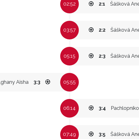
02:52
2:1
Šášková An
03:57
2:2
Šášková An
05:15
2:3
Šášková An
ghany Aisha
3:3
05:55
06:14
3:4
Pachlopník
07:49
3:5
Šášková An