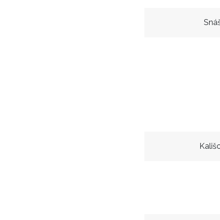
Snáš
Kališ