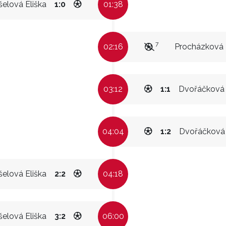
elová Eliška
1:0
01:38
7
02:16
Procházková 
03:12
1:1
Dvořáčková N
04:04
1:2
Dvořáčková N
elová Eliška
2:2
04:18
elová Eliška
3:2
06:00