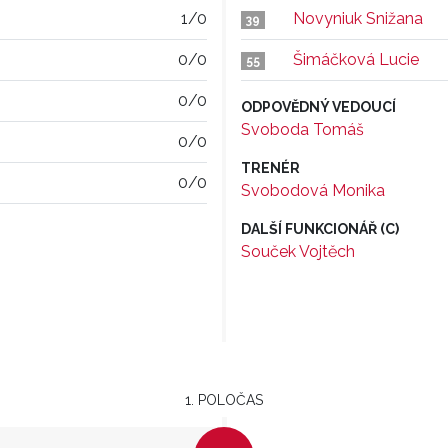
1/0
Novyniuk Snižana
39
0/0
Šimáčková Lucie
55
0/0
ODPOVĚDNÝ VEDOUCÍ
Svoboda Tomáš
0/0
TRENÉR
0/0
Svobodová Monika
DALŠÍ FUNKCIONÁŘ (C)
Souček Vojtěch
1. POLOČAS