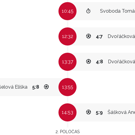
10:45
Svoboda Tomá
12:32
4:7
Dvořáčková 
13:37
4:8
Dvořáčková 
elová Eliška
5:8
13:55
14:53
5:9
Šášková An
2. POLOČAS