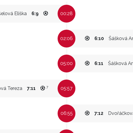
elová Eliška
6:9
00:28
02:06
6:10
Šášková A
05:00
6:11
Šášková A
7
ová Tereza
7:11
05:57
06:55
7:12
Dvořáčková