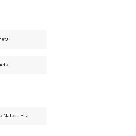
neta
neta
 Natálie Ella