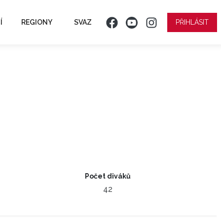
Í
REGIONY
SVAZ
PŘIHLÁSIT
Počet diváků
42