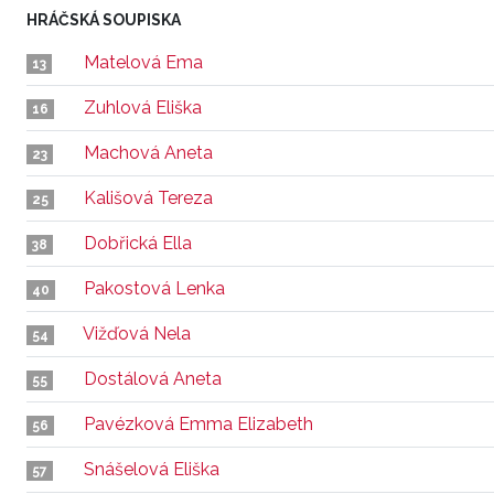
HRÁČSKÁ SOUPISKA
Matelová Ema
13
Zuhlová Eliška
16
Machová Aneta
23
Kališová Tereza
25
Dobřická Ella
38
Pakostová Lenka
40
Vižďová Nela
54
Dostálová Aneta
55
Pavézková Emma Elizabeth
56
Snášelová Eliška
57