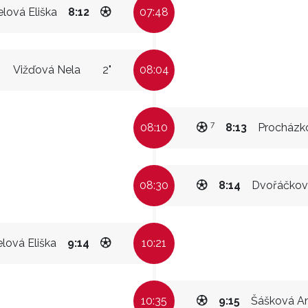
lová Eliška
8:12
07:48
Vižďová Nela
2"
08:04
7
08:10
8:13
Procházko
08:30
8:14
Dvořáčková
lová Eliška
9:14
10:21
10:35
9:15
Šášková A