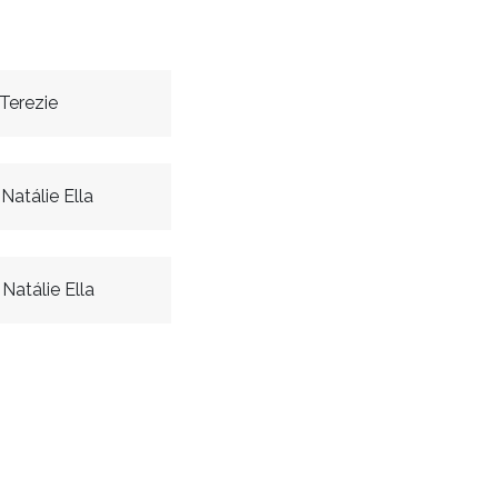
Terezie
atálie Ella
atálie Ella