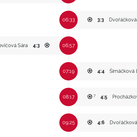
06:33
3:3
Dvořáčková 
evičová Sára
4:3
06:57
07:19
4:4
Šimáčková 
7
08:17
4:5
Procházko
09:25
4:6
Dvořáčková 