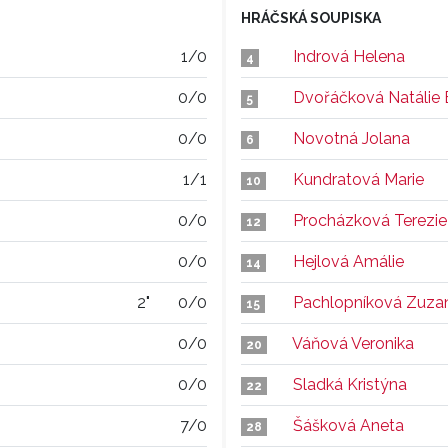
HRÁČSKÁ SOUPISKA
1/0
Indrová Helena
4
0/0
Dvořáčková Natálie E
5
0/0
Novotná Jolana
6
1/1
Kundratová Marie
10
0/0
Procházková Terezie
12
0/0
Hejlová Amálie
14
2"
0/0
Pachlopníková Zuza
15
0/0
Váňová Veronika
20
0/0
Sladká Kristýna
22
7/0
Šášková Aneta
28