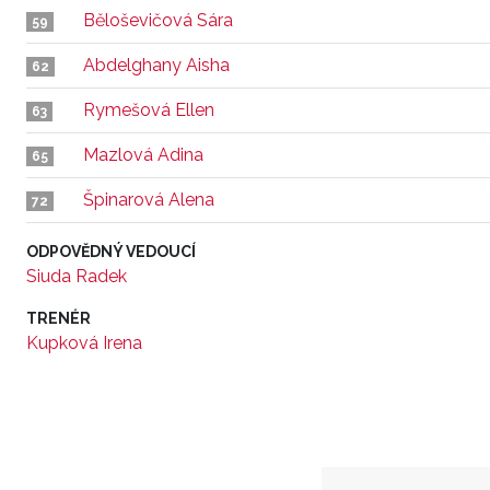
Běloševičová Sára
59
Abdelghany Aisha
62
Rymešová Ellen
63
Mazlová Adina
65
Špinarová Alena
72
ODPOVĚDNÝ VEDOUCÍ
Siuda Radek
TRENÉR
Kupková Irena