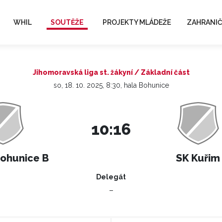
WHIL
SOUTĚŽE
PROJEKTY MLÁDEŽE
ZAHRANIČ
Jihomoravská liga st. žákyní / Základní část
so, 18. 10. 2025, 8:30, hala Bohunice
10:16
Bohunice B
SK Kuřim
Delegát
–