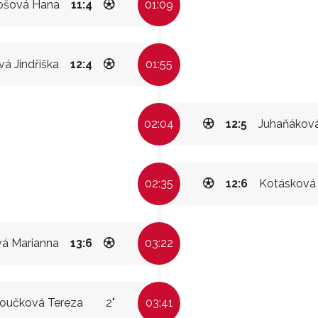
ošová Hana
11:4
01:09
á Jindřiška
12:4
01:55
02:04
12:5
Juhaňákov
02:35
12:6
Kotásková
á Marianna
13:6
03:22
oučková Tereza
2"
03:41