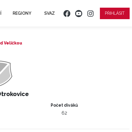
Í
REGIONY
SVAZ
PŘIHLÁSIT
ad Veličkou
Otrokovice
Počet diváků
62