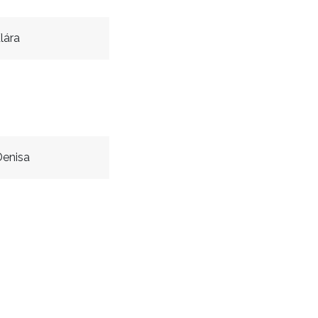
lára
Denisa