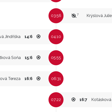
7
03:56
Krýslová Julie
á Jindřiška
14:6
04:10
tková Soňa
15:6
05:55
ová Tereza
16:6
06:31
07:22
16:7
Kotásková