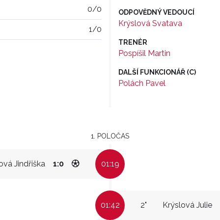
0/0
ODPOVĚDNÝ VEDOUCÍ
Krýslová Svatava
1/0
TRENÉR
Pospíšil Martin
DALŠÍ FUNKCIONÁŘ (C)
Polách Pavel
1. POLOČAS
ová Jindřiška
1:0
01:19
01:42
2"
Krýslová Julie