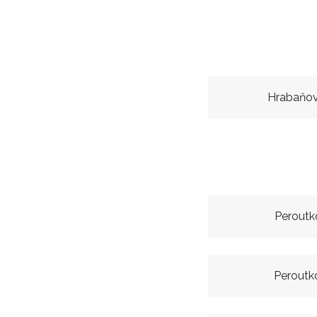
Hrabaňov
Peroutk
Peroutko