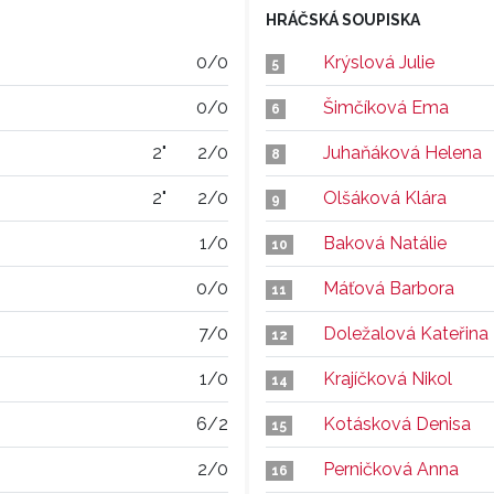
HRÁČSKÁ SOUPISKA
0/0
Krýslová Julie
5
0/0
Šimčíková Ema
6
2"
2/0
Juhaňáková Helena
8
2"
2/0
Olšáková Klára
9
1/0
Baková Natálie
10
0/0
Máťová Barbora
11
7/0
Doležalová Kateřina
12
1/0
Krajíčková Nikol
14
6/2
Kotásková Denisa
15
2/0
Perničková Anna
16