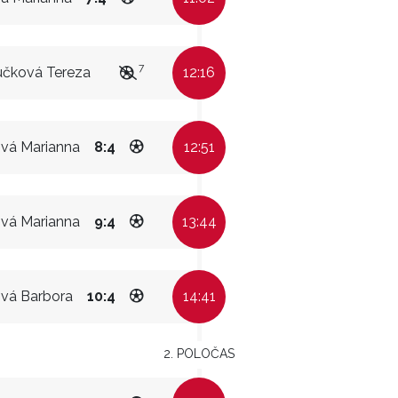
7
učková Tereza
12:16
vá Marianna
8:4
12:51
vá Marianna
9:4
13:44
vá Barbora
10:4
14:41
2. POLOČAS