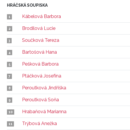
HRÁČSKÁ SOUPISKA
Kábelová Barbora
1
Brodilová Lucie
2
Součková Tereza
3
Bartošová Hana
4
Pešková Barbora
5
Ptáčková Josefína
7
Peroutková Jindřiška
8
Peroutková Soňa
9
Hrabaňová Marianna
10
Trýbová Anežka
11