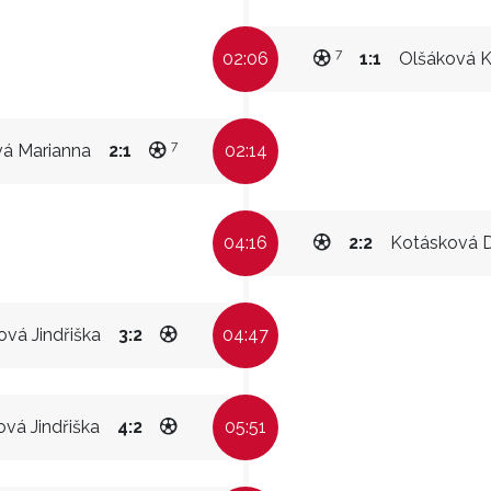
7
02:06
1:1
Olšáková K
7
á Marianna
2:1
02:14
04:16
2:2
Kotásková 
ová Jindřiška
3:2
04:47
vá Jindřiška
4:2
05:51