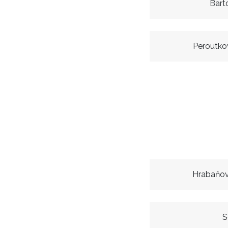
Bart
Peroutkov
Hrabaňov
S