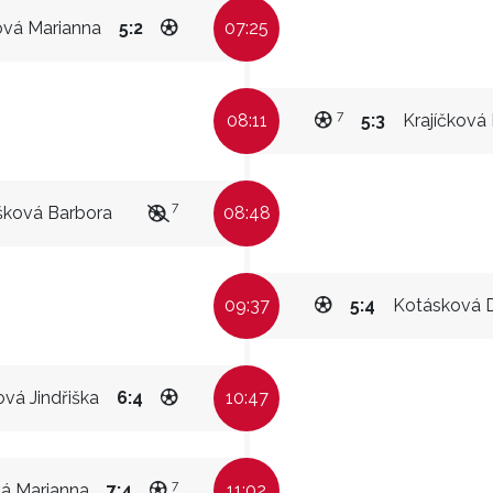
vá Marianna
5:2
07:25
7
08:11
5:3
Krajíčková 
7
šková Barbora
08:48
09:37
5:4
Kotásková 
vá Jindřiška
6:4
10:47
7
á Marianna
7:4
11:02