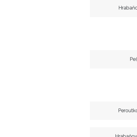
Hrabaňo
Pe
Peroutko
Hrabaňov