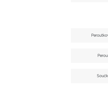
Peroutkov
Perou
Součk