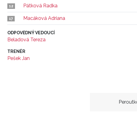
Pátková Radka
12
Macáková Adriana
17
ODPOVĚDNÝ VEDOUCÍ
Beladová Tereza
TRENÉR
Pešek Jan
Peroutk