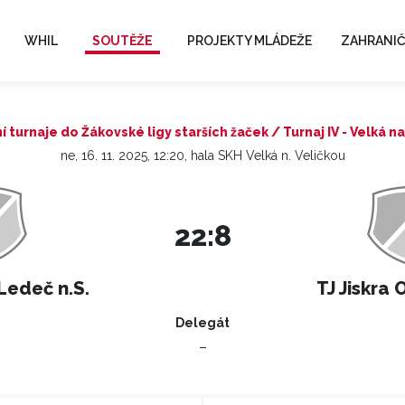
WHIL
SOUTĚŽE
PROJEKTY MLÁDEŽE
ZAHRANIČ
ní turnaje do Žákovské ligy starších žaček / Turnaj IV - Velká n
ne, 16. 11. 2025, 12:20, hala SKH Velká n. Veličkou
22:8
 Ledeč n.S.
TJ Jiskra 
Delegát
–