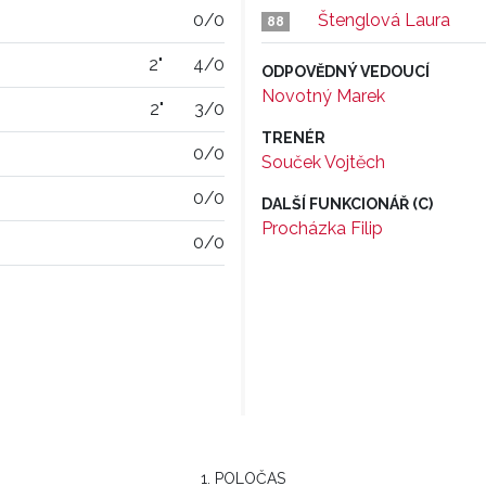
0/0
Štenglová Laura
88
2"
4/0
ODPOVĚDNÝ VEDOUCÍ
Novotný Marek
2"
3/0
TRENÉR
0/0
Souček Vojtěch
0/0
DALŠÍ FUNKCIONÁŘ (C)
Procházka Filip
0/0
1. POLOČAS