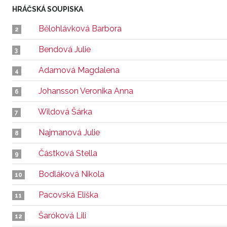
HRÁČSKÁ SOUPISKA
Bělohlávková Barbora
2
Bendová Julie
3
Adamová Magdalena
4
Johansson Veronika Anna
6
Wildová Šárka
7
Najmanová Julie
8
Částková Stella
9
Bodláková Nikola
10
Pacovská Eliška
11
Šaróková Lili
12