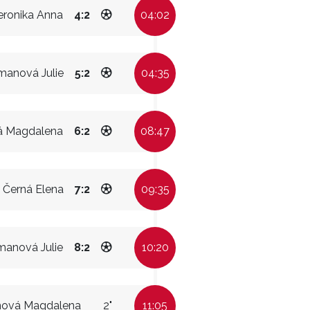
eronika Anna
4:2
04:02
manová Julie
5:2
04:35
 Magdalena
6:2
08:47
Černá Elena
7:2
09:35
manová Julie
8:2
10:20
ová Magdalena
2"
11:05