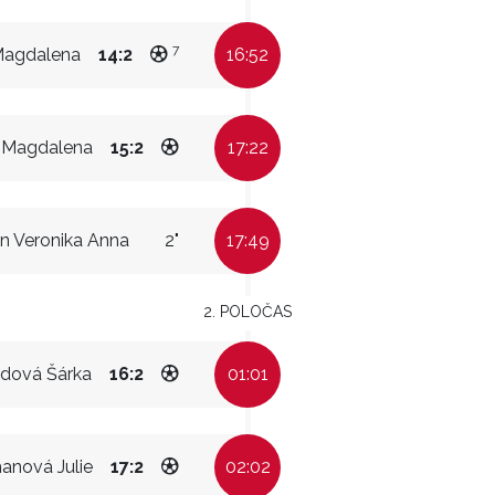
7
agdalena
14:2
16:52
Magdalena
15:2
17:22
n Veronika Anna
2"
17:49
2. POLOČAS
ldová Šárka
16:2
01:01
anová Julie
17:2
02:02