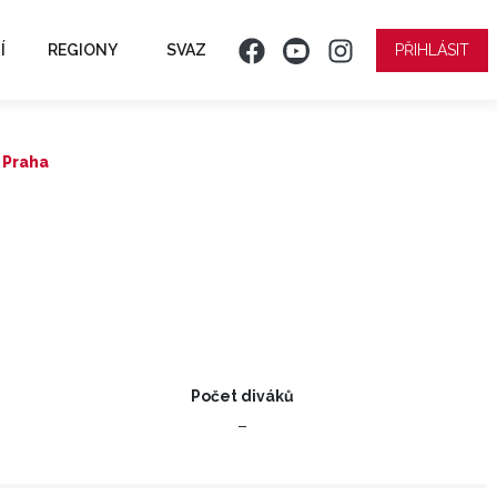
Í
REGIONY
SVAZ
PŘIHLÁSIT
a Praha
Počet diváků
–