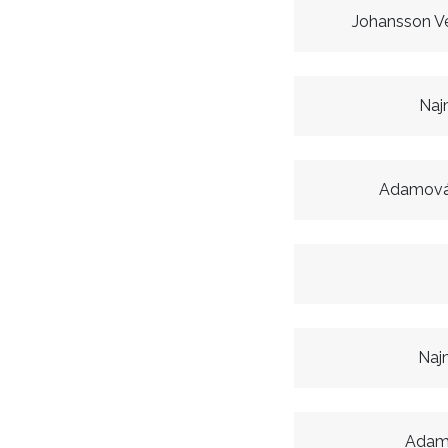
Johansson V
Naj
Adamová
Naj
Adam