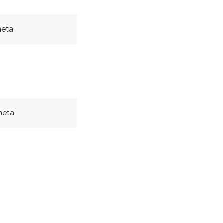
neta
neta