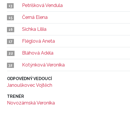
Petrišková Vendula
13
Černá Elena
15
Sichka Liliia
16
Fléglová Aneta
17
Bláhová Adéla
22
Kotýnková Veronika
32
ODPOVĚDNÝ VEDOUCÍ
Janouškovec Vojtěch
TRENÉR
Novozámská Veronika