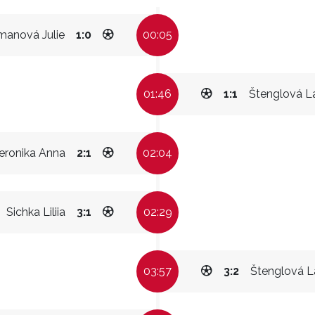
manová Julie
1:0
00:05
01:46
1:1
Štenglová L
eronika Anna
2:1
02:04
Sichka Liliia
3:1
02:29
03:57
3:2
Štenglová L