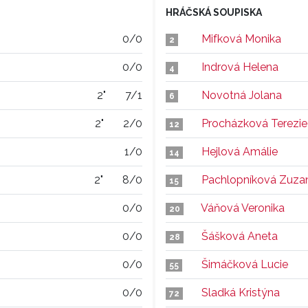
HRÁČSKÁ SOUPISKA
0/0
Mifková Monika
2
0/0
Indrová Helena
4
2"
7/1
Novotná Jolana
6
2"
2/0
Procházková Terezie
12
1/0
Hejlová Amálie
14
2"
8/0
Pachlopníková Zuza
15
0/0
Váňová Veronika
20
0/0
Šášková Aneta
28
0/0
Šimáčková Lucie
55
0/0
Sladká Kristýna
72