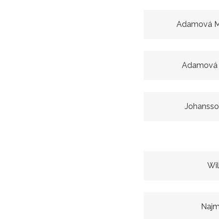
Adamová M
Adamová 
Johansso
Wi
Najm