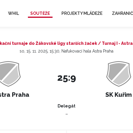
WHIL
SOUTĚŽE
PROJEKTY MLÁDEŽE
ZAHRANIČ
ikační turnaje do Žákovské ligy starších žaček / Turnaj I - Astr
so, 15. 11. 2025, 15:30, Nafukovací hala Astra Praha
25:9
stra Praha
SK Kuřim
Delegát
–