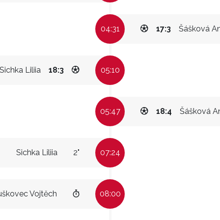
04:31
17:3
Šášková A
Sichka Liliia
18:3
05:10
05:47
18:4
Šášková A
Sichka Liliia
2"
07:24
uškovec Vojtěch
08:00