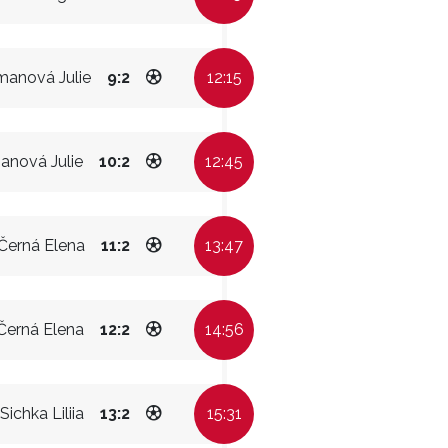
manová Julie
9:2
12:15
anová Julie
10:2
12:45
Černá Elena
11:2
13:47
Černá Elena
12:2
14:56
Sichka Liliia
13:2
15:31