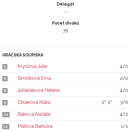
Delegát
–
Počet diváků
76
HRÁČSKÁ SOUPISKA
Krýslová Julie
4/0
5
Šimčíková Ema
2/0
6
Juhaňáková Helena
4/0
8
Olšáková Klára
2"
2"
3/0
9
Baková Natálie
4/2
10
Máťová Barbora
1/1
11