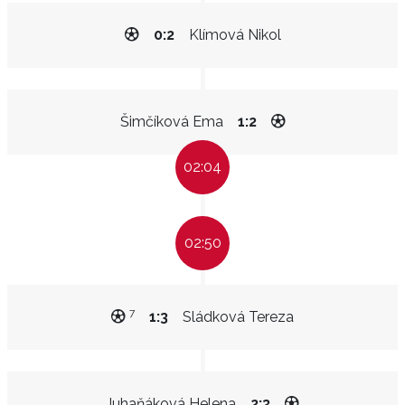
0:2
Klímová Nikol
Šimčíková Ema
1:2
02:04
02:50
7
1:3
Sládková Tereza
Juhaňáková Helena
2:3