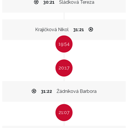
30:21
Sládková Tereza
Krajíčková Nikol
31:21
19:54
20:17
31:22
Žádníková Barbora
21:07