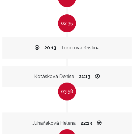
02:35
20:13
Tobolová Kristína
Kotásková Denisa
21:13
03:58
Juhaňáková Helena
22:13