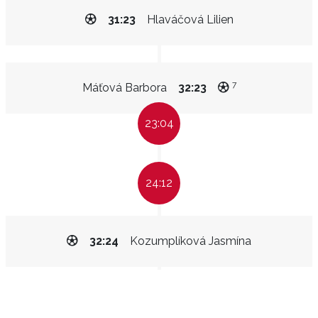
31:23
Hlaváčová Lilien
7
Máťová Barbora
32:23
23:04
24:12
32:24
Kozumplíková Jasmína