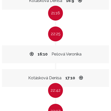
Kotásková Denisa
16:9
21:16
22:25
16:10
Pešová Veronika
Kotásková Denisa
17:10
22:42