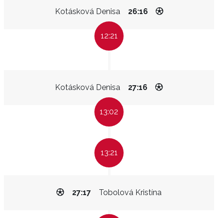
Kotásková Denisa
26:16
12:21
Kotásková Denisa
27:16
13:02
13:21
27:17
Tobolová Kristína