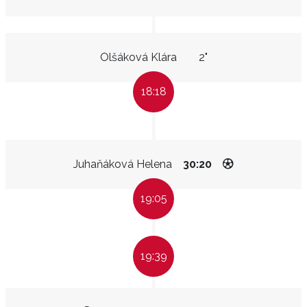
Olšáková Klára
2"
18:18
Juhaňáková Helena
30:20
19:05
19:39