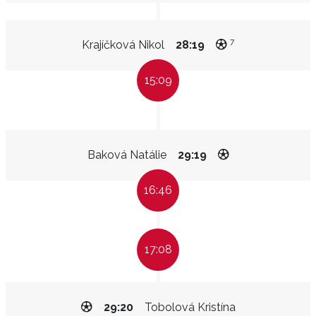
7
Krajíčková Nikol
28:19
15:09
Baková Natálie
29:19
16:46
17:08
29:20
Tobolová Kristína