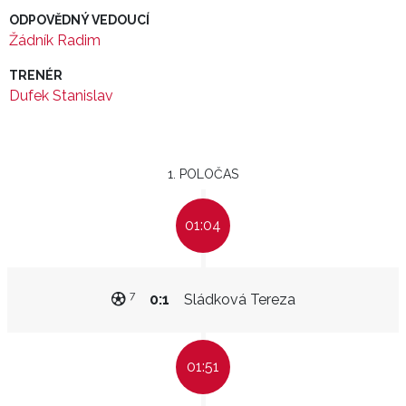
ODPOVĚDNÝ VEDOUCÍ
Žádník Radim
TRENÉR
Dufek Stanislav
1. POLOČAS
01:04
7
0:1
Sládková Tereza
01:51