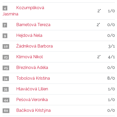
Kozumplíková
4
2"
1/0
Jasmína
Barnetová Tereza
2"
0/0
7
Hejdová Nela
0/0
9
Žádníková Barbora
3/1
10
Klímová Nikol
2"
4/1
23
Březinová Adéla
0/0
25
Tobolová Kristína
8/0
34
Hlaváčová Lilien
1/0
35
Pešová Veronika
1/0
44
Bačíková Kristýna
0/0
60