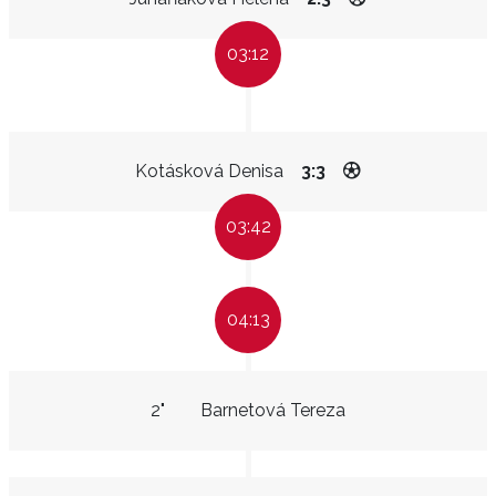
03:12
Kotásková Denisa
3:3
03:42
04:13
2"
Barnetová Tereza