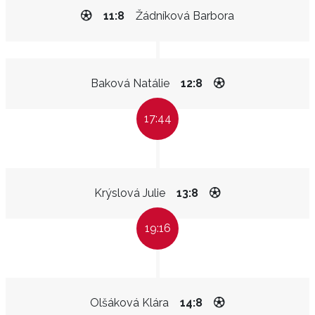
11:8
Žádníková Barbora
Baková Natálie
12:8
17:44
Krýslová Julie
13:8
19:16
Olšáková Klára
14:8