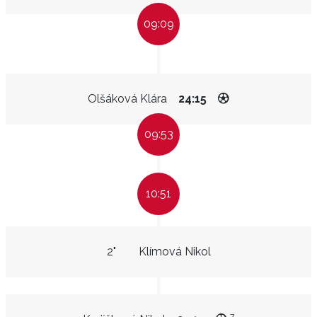
09:09
Olšáková Klára
24:15
09:53
10:51
2"
Klímová Nikol
7