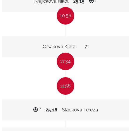
Krajíčková Nikol
25:15
10:56
Olšáková Klára
2"
11:34
11:56
7
25:16
Sládková Tereza