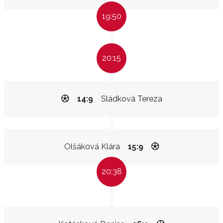
19:50
20:15
14:9
Sládková Tereza
Olšáková Klára
15:9
20:38