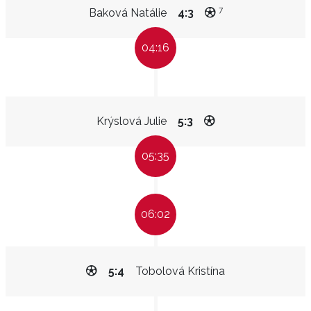
7
Baková Natálie
4:3
04:16
Krýslová Julie
5:3
05:35
06:02
5:4
Tobolová Kristína