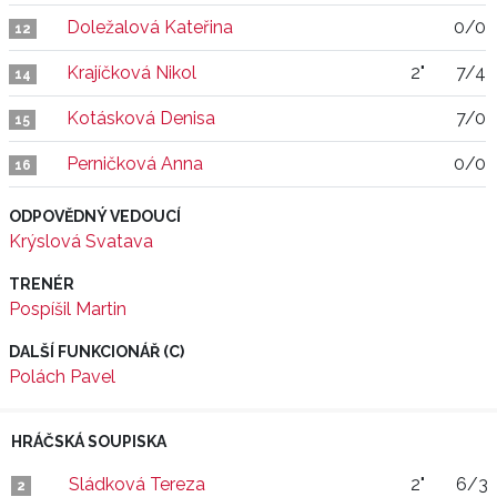
Doležalová Kateřina
0/0
12
Krajíčková Nikol
2"
7/4
14
Kotásková Denisa
7/0
15
Perničková Anna
0/0
16
ODPOVĚDNÝ VEDOUCÍ
Krýslová Svatava
TRENÉR
Pospíšil Martin
DALŠÍ FUNKCIONÁŘ (C)
Polách Pavel
HRÁČSKÁ SOUPISKA
Sládková Tereza
2"
6/3
2