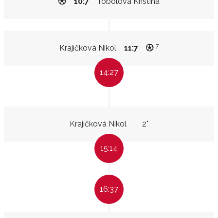
10:7
Tobolová Kristína
7
Krajíčková Nikol
11:7
14:27
Krajíčková Nikol
2"
15:14
16:37