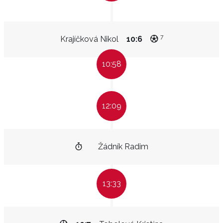
7
Krajíčková Nikol
10:6
10:58
12:09
Žádník Radim
13:33