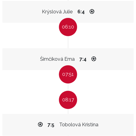
Krýslová Julie
6:4
06:10
Šimčíková Ema
7:4
07:51
08:17
7:5
Tobolová Kristína