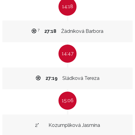
14:18
7
27:18
Žádníková Barbora
14:47
27:19
Sládková Tereza
15:06
2"
Kozumplíková Jasmína