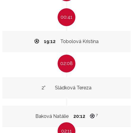
00:41
19:12
Tobolová Kristína
02:08
2"
Sládková Tereza
7
Baková Natálie
20:12
02:11