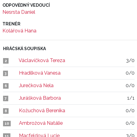
ODPOVĚDNÝ VEDOUCÍ
Nesrsta Daniel
TRENÉR
Kolářová Hana
HRÁČSKÁ SOUPISKA
Václavíčková Tereza
3/0
2
Hradílková Vanesa
0/0
3
Jurečková Nela
0/0
6
Jurášková Barbora
1/1
7
Kožuchová Berenika
0/0
8
Ambrožová Natálie
0/0
10
Macfeldová Lucie
3/0
11