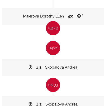
7
Majerová Dorothy Ellen
4:0
03:23
04:21
4:1
Skopalová Andrea
04:33
4:2
Skopalová Andrea