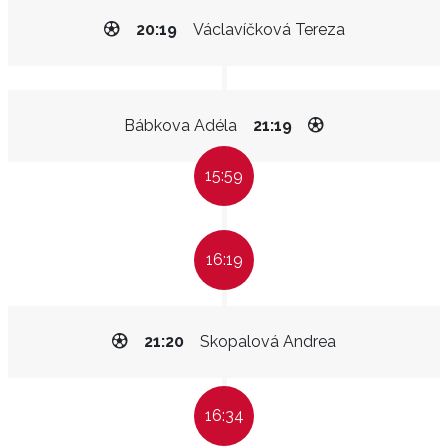
20:19
Václavíčková Tereza
Bábkova Adéla
21:19
15:59
16:19
21:20
Skopalová Andrea
16:34