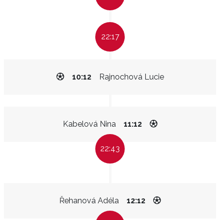
22:17
10:12
Rajnochová Lucie
Kabelová Nina
11:12
22:43
Řehanová Adéla
12:12