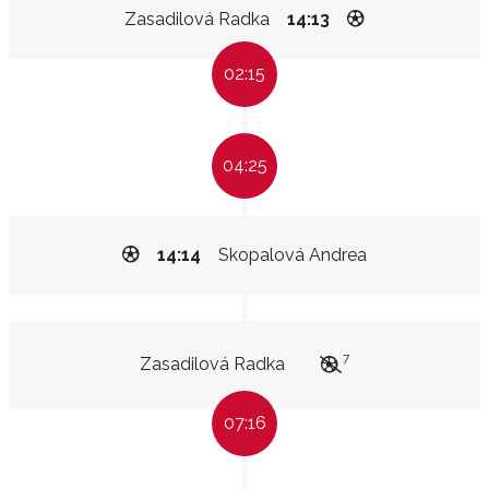
Zasadilová Radka
14:13
02:15
04:25
14:14
Skopalová Andrea
7
Zasadilová Radka
07:16