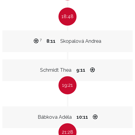
18:48
7
8:11
Skopalová Andrea
Schmidt Thea
9:11
19:21
Bábkova Adéla
10:11
21:28