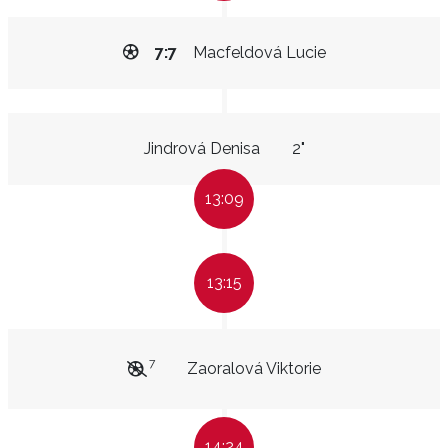
7:7
Macfeldová Lucie
Jindrová Denisa
2"
13:09
13:15
7
Zaoralová Viktorie
14:24