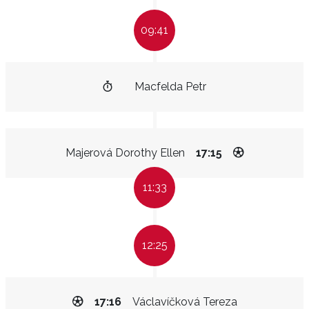
09:41
Macfelda Petr
Majerová Dorothy Ellen
17:15
11:33
12:25
17:16
Václavíčková Tereza