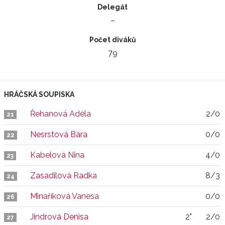
Delegát
–
Počet diváků
79
HRÁČSKÁ SOUPISKA
Řehanová Adéla
2/0
21
Nesrstová Bára
0/0
22
Kabelová Nina
4/0
23
Zasadilová Radka
8/3
24
Minaříková Vanesa
0/0
26
Jindrová Denisa
2"
2/0
27