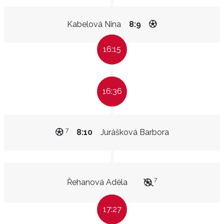
Kabelová Nina
8:9
16:15
16:36
7
8:10
Jurášková Barbora
7
Řehanová Adéla
17:27