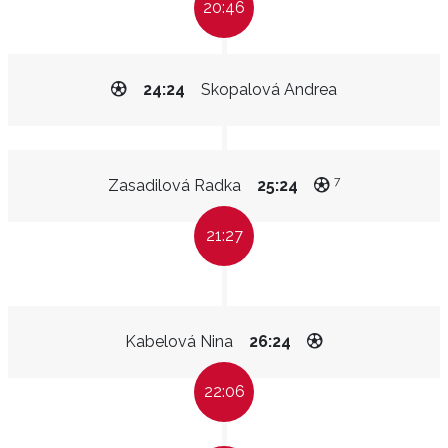
20:46
24:24
Skopalová Andrea
7
Zasadilová Radka
25:24
21:27
Kabelová Nina
26:24
22:06