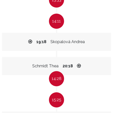
14:11
19:18
Skopalová Andrea
Schmidt Thea
20:18
14:28
15:25