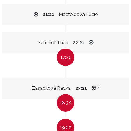
21:21
Macfeldová Lucie
Schmidt Thea
22:21
17:31
7
Zasadilová Radka
23:21
18:38
19:02