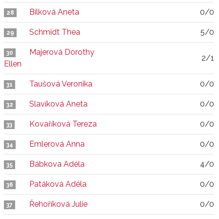
Bílková Aneta
0/0
28
Schmidt Thea
5/0
29
Majerová Dorothy
30
2/1
Ellen
Taušová Veronika
0/0
31
Slavíková Aneta
0/0
32
Kovaříková Tereza
0/0
33
Emlerová Anna
0/0
34
Bábkova Adéla
4/0
35
Patáková Adéla
0/0
36
Řehoříková Julie
0/0
37