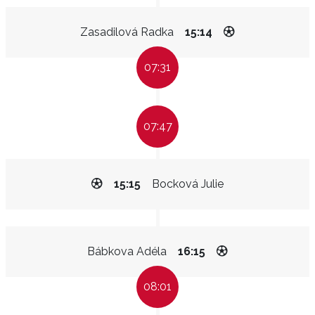
Zasadilová Radka
15:14
07:31
07:47
15:15
Bocková Julie
Bábkova Adéla
16:15
08:01