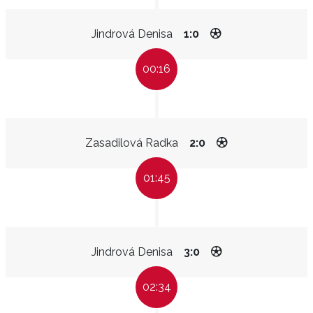
Jindrová Denisa
1:0
00:16
Zasadilová Radka
2:0
01:45
Jindrová Denisa
3:0
02:34