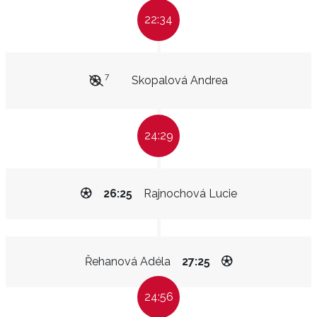
22:34
7
Skopalová Andrea
24:29
26:25
Rajnochová Lucie
Řehanová Adéla
27:25
24:56