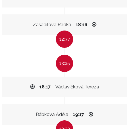
Zasadilová Radka
18:16
12:37
13:25
18:17
Václavíčková Tereza
Bábkova Adéla
19:17
13:33