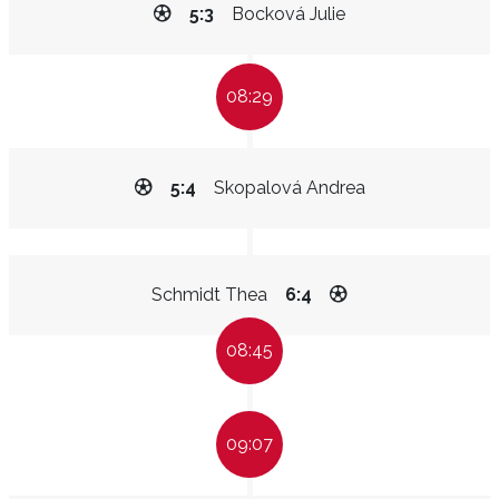
5:3
Bocková Julie
08:29
5:4
Skopalová Andrea
Schmidt Thea
6:4
08:45
09:07