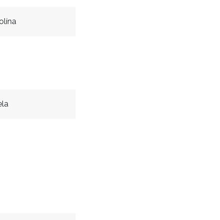
olína
ela