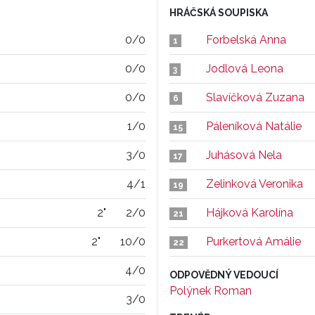
HRÁČSKÁ SOUPISKA
0/0
Forbelská Anna
1
0/0
Jodlová Leona
3
0/0
Slavíčková Zuzana
6
1/0
Páleníková Natálie
15
3/0
Juhásová Nela
17
4/1
Zelinková Veronika
19
2"
2/0
Hájková Karolína
21
2"
10/0
Purkertová Amálie
22
4/0
ODPOVĚDNÝ VEDOUCÍ
Polýnek Roman
3/0