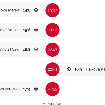
hová Marika
14:8
19:38
ová Amálie
15:8
21:12
oňová Marie
16:8
22:07
22:44
16:9
Hájková Ka
á Veronika
17:9
22:55
2. POLOČAS