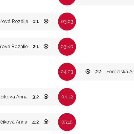
ořová Rozálie
1:1
03:03
řová Rozálie
2:1
03:40
04:03
2:2
Forbelská A
rčíková Anna
3:2
04:12
rčíková Anna
4:2
05:15