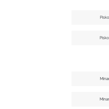
Pisk
Pisko
Mina
Mina