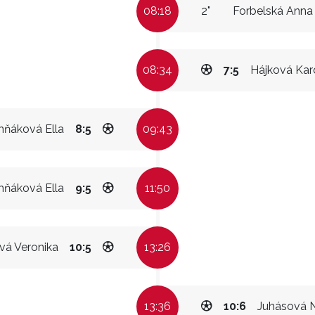
08:18
2"
Forbelská Anna
08:34
7:5
Hájková Kar
hňáková Ella
8:5
09:43
hňáková Ella
9:5
11:50
á Veronika
10:5
13:26
13:36
10:6
Juhásová 