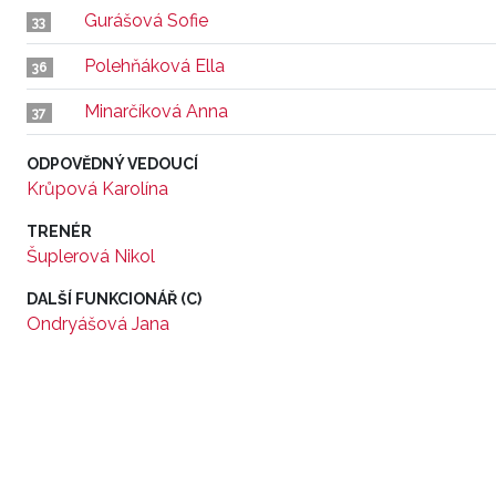
Gurášová Sofie
33
Polehňáková Ella
36
Minarčíková Anna
37
ODPOVĚDNÝ VEDOUCÍ
Krůpová Karolína
TRENÉR
Šuplerová Nikol
DALŠÍ FUNKCIONÁŘ (C)
Ondryášová Jana