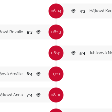
06:04
4:3
Hájková Kar
řová Rozálie
5:3
06:13
06:41
5:4
Juhásová N
šová Amálie
6:4
07:11
rčíková Anna
7:4
08:00