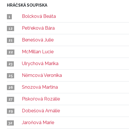
HRÁČSKÁ SOUPISKA
Bolcková Beáta
1
Petřeková Bára
12
Benešová Julie
21
McMillan Lucie
22
Ulrychová Marika
23
Němcová Veronika
25
Snozová Martina
26
Piskořová Rozálie
27
Dobešová Amálie
29
Jaroňová Marie
32