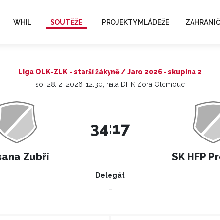
WHIL
SOUTĚŽE
PROJEKTY MLÁDEŽE
ZAHRANIČ
Liga OLK-ZLK - starší žákyně / Jaro 2026 - skupina 2
so, 28. 2. 2026, 12:30, hala DHK Zora Olomouc
34:17
sana Zubří
SK HFP Pr
Delegát
–