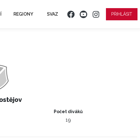
Í
REGIONY
SVAZ
PŘIHLÁSIT
ostějov
Počet diváků
19