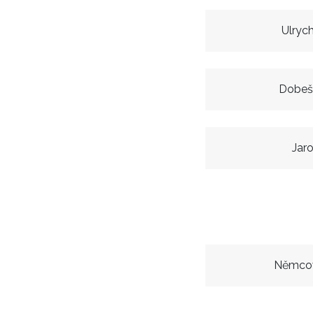
Ulryc
Dobeš
Jar
Němcov