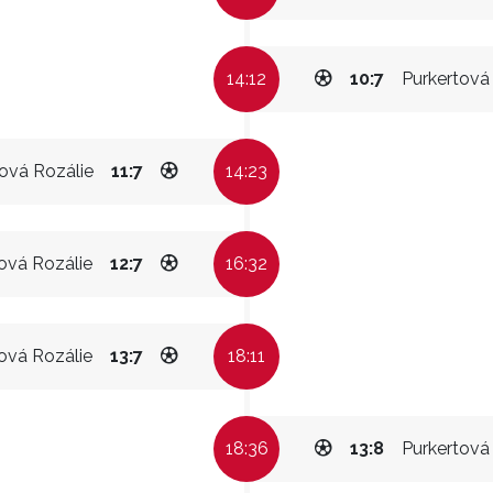
14:12
10:7
Purkertová
ová Rozálie
11:7
14:23
ová Rozálie
12:7
16:32
ová Rozálie
13:7
18:11
18:36
13:8
Purkertová