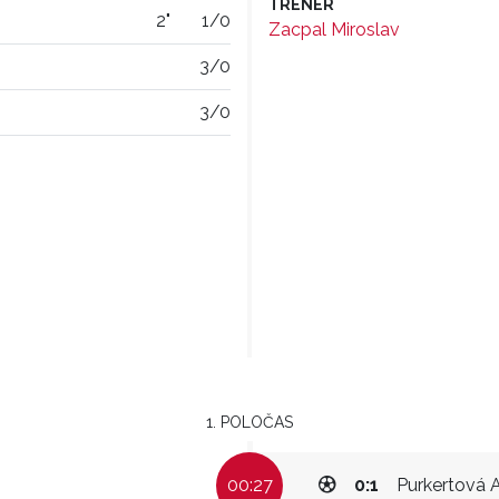
TRENÉR
2"
1/0
Zacpal Miroslav
3/0
3/0
1. POLOČAS
00:27
0:1
Purkertová 