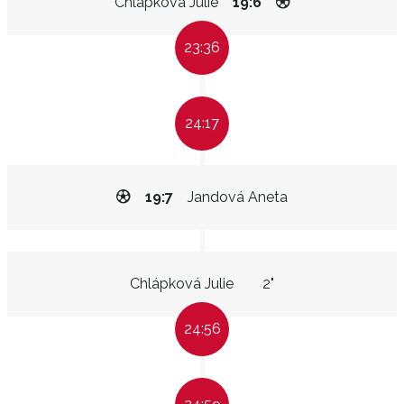
Chlápková Julie
19:6
23:36
24:17
19:7
Jandová Aneta
Chlápková Julie
2"
24:56