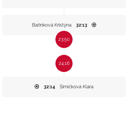
Bařinková Kristýna
32:13
23:50
24:16
32:14
Šimíčková Klára