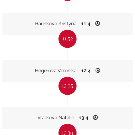
Bařinková Kristýna
11:4
11:52
Hegerová Veronika
12:4
13:05
Vrajíková Natálie
13:4
13:39