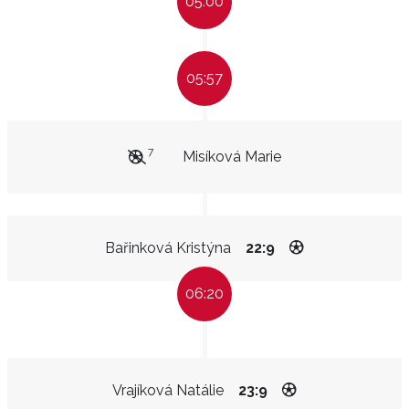
05:00
05:57
7
Misíková Marie
Bařinková Kristýna
22:9
06:20
Vrajíková Natálie
23:9