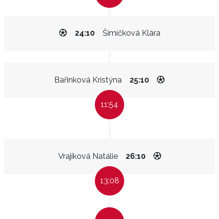
24:10
Šimíčková Klára
Bařinková Kristýna
25:10
11:54
Vrajíková Natálie
26:10
13:08