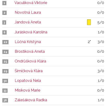
Vaculíková Viktorie
0/0
1
Novotná Laura
0/0
2
Jandová Aneta
5/0
3
Jurásková Karolína
1/0
6
Lůčná Kristýna
2"
3/0
22
Brostíková Aneta
0/0
24
Ondrůšková Klára
0/0
25
Šimíčková Klára
3/0
29
Lopatová Nela
1/0
30
Misíková Marie
0/0
33
Zálešáková Radka
1/0
36