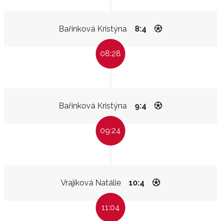
Bařinková Kristýna
8:4
08:28
Bařinková Kristýna
9:4
09:24
Vrajíková Natálie
10:4
11:04