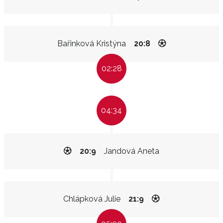
Bařinková Kristýna
20:8
02:28
04:34
20:9
Jandová Aneta
Chlápková Julie
21:9