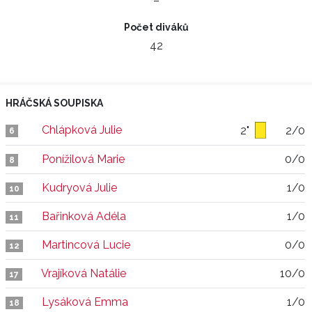
–
Počet diváků
42
HRÁČSKÁ SOUPISKA
Chlápková Julie
2"
2/0
6
Ponížilová Marie
0/0
8
Kudryová Julie
1/0
10
Bařinková Adéla
1/0
11
Martincová Lucie
0/0
12
Vrajíková Natálie
10/0
17
Lysáková Emma
1/0
18