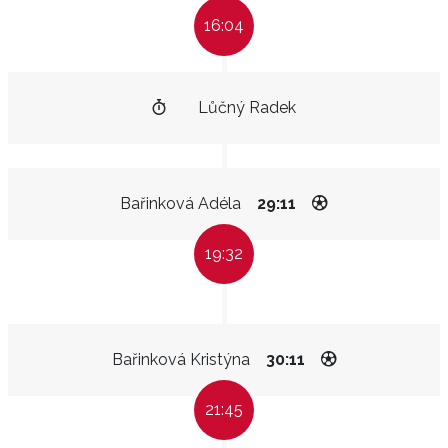
16:04
Lůčný Radek
Bařinková Adéla
29:11
19:32
Bařinková Kristýna
30:11
21:45