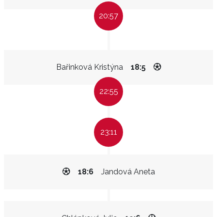
20:57
Bařinková Kristýna
18:5
22:55
23:11
18:6
Jandová Aneta