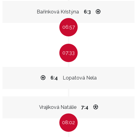
Bařinková Kristýna
6:3
06:57
07:33
6:4
Lopatová Nela
Vrajíková Natálie
7:4
08:02