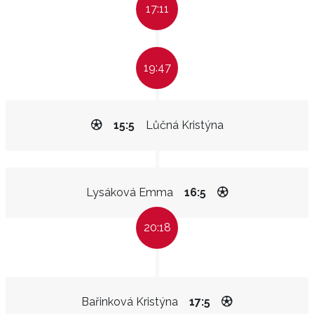
17:11
19:47
15:5
Lůčná Kristýna
Lysáková Emma
16:5
20:18
Bařinková Kristýna
17:5