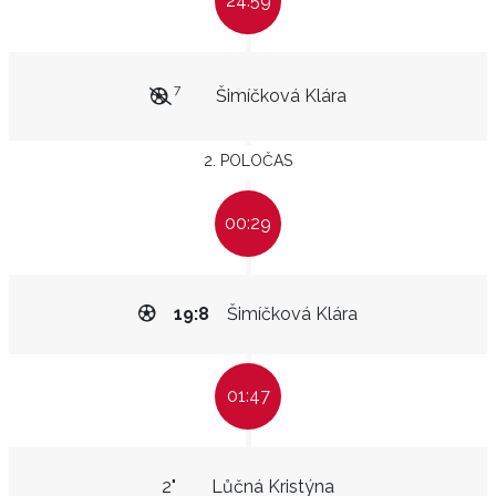
24:59
7
Šimíčková Klára
2. POLOČAS
00:29
19:8
Šimíčková Klára
01:47
2"
Lůčná Kristýna