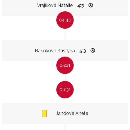
Vrajíková Natálie
4:3
04:40
Bařinková Kristýna
5:3
05:21
06:31
Jandová Aneta