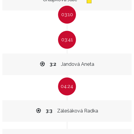
03:10
03:41
3:2
Jandová Aneta
04:24
3:3
Zálešáková Radka