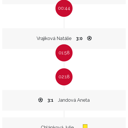
00:44
Vrajíková Natálie
3:0
01:58
02:18
3:1
Jandová Aneta
Chlápková Julie