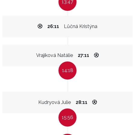
13:47
26:11
Lůčná Kristýna
Vrajíková Natálie
27:11
14:18
Kudryová Julie
28:11
15:56