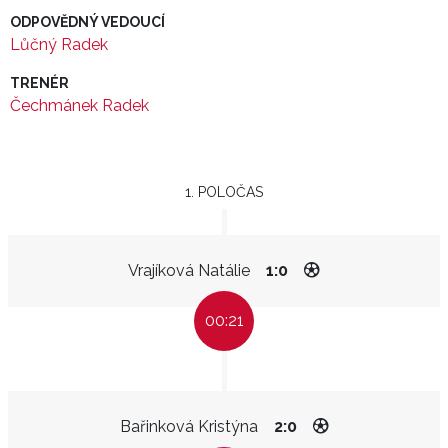
ODPOVĚDNÝ VEDOUCÍ
Lůčný Radek
TRENÉR
Čechmánek Radek
1. POLOČAS
Vrajíková Natálie
1:0
00:21
Bařinková Kristýna
2:0