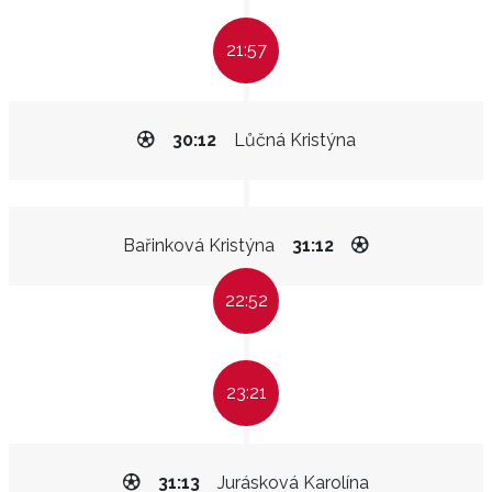
21:57
30:12
Lůčná Kristýna
Bařinková Kristýna
31:12
22:52
23:21
31:13
Jurásková Karolína