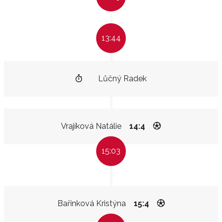
13:44
Lůčný Radek
Vrajíková Natálie
14:4
15:03
Bařinková Kristýna
15:4