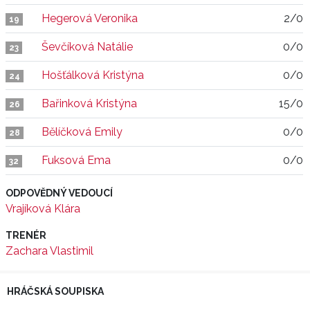
Hegerová Veronika
2/0
19
Ševčíková Natálie
0/0
23
Hošťálková Kristýna
0/0
24
Bařinková Kristýna
15/0
26
Bělíčková Emily
0/0
28
Fuksová Ema
0/0
32
ODPOVĚDNÝ VEDOUCÍ
Vrajíková Klára
TRENÉR
Zachara Vlastimil
HRÁČSKÁ SOUPISKA