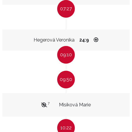
07:27
Hegerová Veronika
24:9
09:10
09:50
7
Misíková Marie
10:22