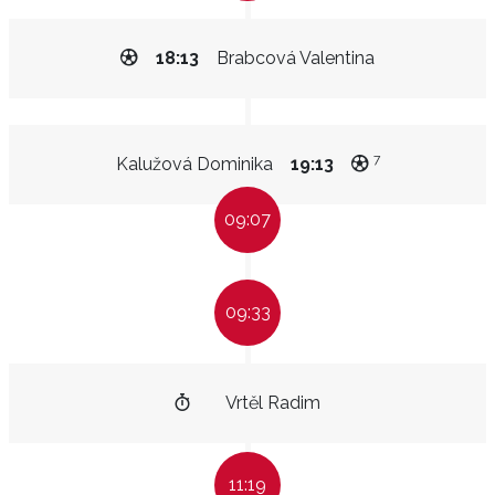
18:13
Brabcová Valentina
7
Kalužová Dominika
19:13
09:07
09:33
Vrtěl Radim
11:19