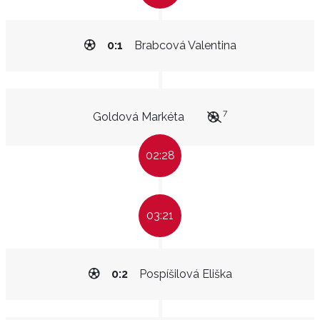
0:1
Brabcová Valentina
7
Goldová Markéta
02:28
03:21
0:2
Pospíšilová Eliška