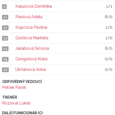
Kalužová Dominika
1/1
9
Pasiová Adéla
6/0
11
Kupcová Pavlína
1/0
12
Goldová Markéta
1/0
13
Jakabová Simona
6/0
14
Gongolová Klára
0/0
19
Ulmanová Anna
0/0
20
ODPOVĚDNÝ VEDOUCÍ
Petřek Pavel
TRENÉR
Rozsíval Lukáš
DALŠÍ FUNKCIONÁŘ (C)