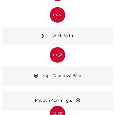
10:22
Vrtěl Radim
10:58
4:4
Pawlitová Bára
Pasiová Adéla
5:4
11:22