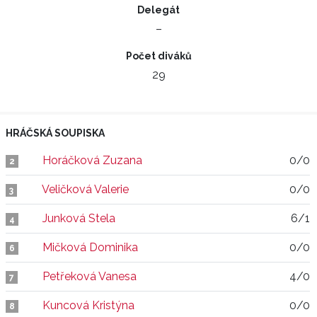
Delegát
–
Počet diváků
29
HRÁČSKÁ SOUPISKA
Horáčková Zuzana
0/0
2
Veličková Valerie
0/0
3
Junková Stela
6/1
4
Mičková Dominika
0/0
6
Petřeková Vanesa
4/0
7
Kuncová Kristýna
0/0
8