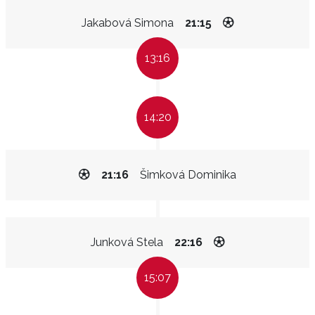
Jakabová Simona
21:15
13:16
14:20
21:16
Šimková Dominika
Junková Stela
22:16
15:07