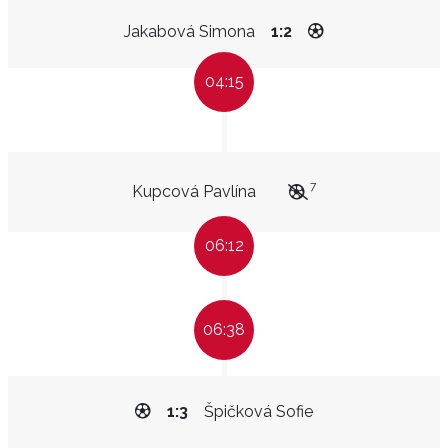
Jakabová Simona
1:2
04:15
7
Kupcová Pavlína
06:12
06:38
1:3
Špičková Sofie