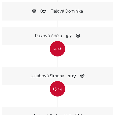
8:7
Fialová Dominika
Pasiová Adéla
9:7
14:46
Jakabová Simona
10:7
15:44
7