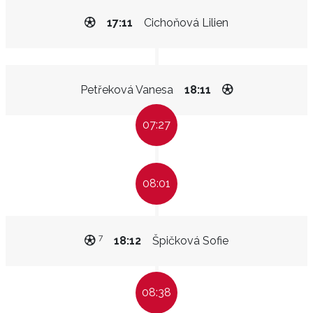
17:11
Cichoňová Lilien
Petřeková Vanesa
18:11
07:27
08:01
7
18:12
Špičková Sofie
08:38