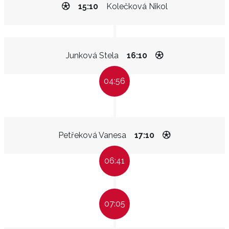
15:10
Kolečková Nikol
Junková Stela
16:10
04:56
Petřeková Vanesa
17:10
06:41
07:05