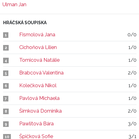
Ulman Jan
HRÁČSKÁ SOUPISKA
Fismolová Jana
0/0
1
Cichoňová Lilien
1/0
2
Tomicová Natálie
1/0
4
Brabcová Valentina
2/0
5
Kolečková Nikol
1/0
6
Pavlová Michaela
1/0
7
Šimková Dominika
2/0
8
Pawlitová Bára
3/0
9
Špičková Sofie
3/1
10