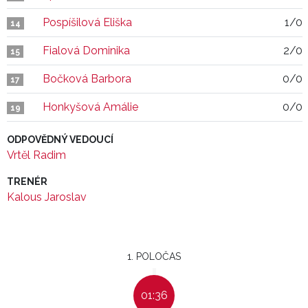
Pospíšilová Eliška
1/0
14
Fialová Dominika
2/0
15
Bočková Barbora
0/0
17
Honkyšová Amálie
0/0
19
ODPOVĚDNÝ VEDOUCÍ
Vrtěl Radim
TRENÉR
Kalous Jaroslav
1. POLOČAS
01:36