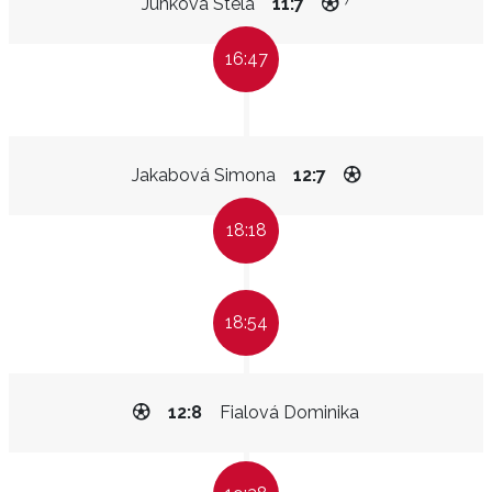
Junková Stela
11:7
16:47
Jakabová Simona
12:7
18:18
18:54
12:8
Fialová Dominika