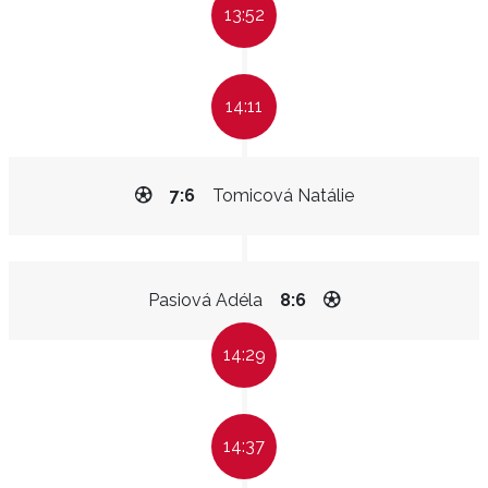
13:52
14:11
7:6
Tomicová Natálie
Pasiová Adéla
8:6
14:29
14:37