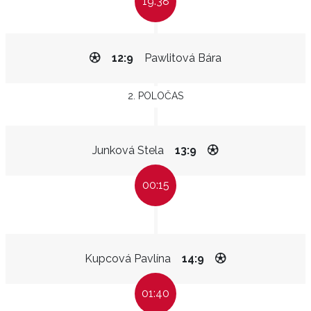
19:38
12:9
Pawlitová Bára
2. POLOČAS
Junková Stela
13:9
00:15
Kupcová Pavlína
14:9
01:40