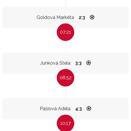
Goldová Markéta
2:3
07:21
Junková Stela
3:3
08:52
Pasiová Adéla
4:3
10:17