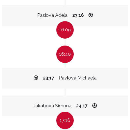
Pasiová Adéla
23:16
16:09
16:40
23:17
Pavlová Michaela
Jakabová Simona
24:17
17:16