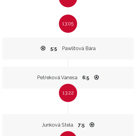
13:05
5:5
Pawlitová Bára
Petřeková Vanesa
6:5
13:22
Junková Stela
7:5