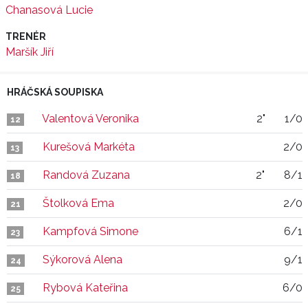
Chanasová Lucie
TRENÉR
Maršík Jiří
HRÁČSKÁ SOUPISKA
Valentová Veronika
2"
1/0
12
Kurešová Markéta
2/0
13
Randová Zuzana
2"
8/1
18
Štolková Ema
2/0
21
Kampfová Simone
6/1
23
Sýkorová Alena
9/1
24
Rybová Kateřina
6/0
25