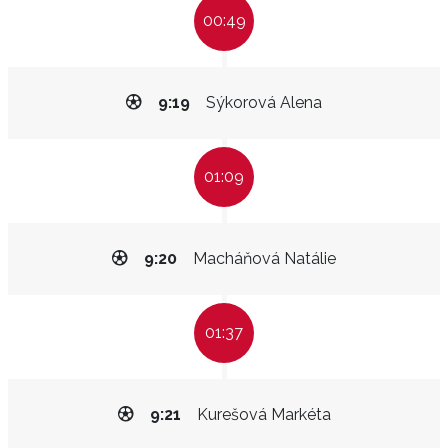
00:49
9:19
Sýkorová Alena
01:09
9:20
Macháňová Natálie
01:37
9:21
Kurešová Markéta