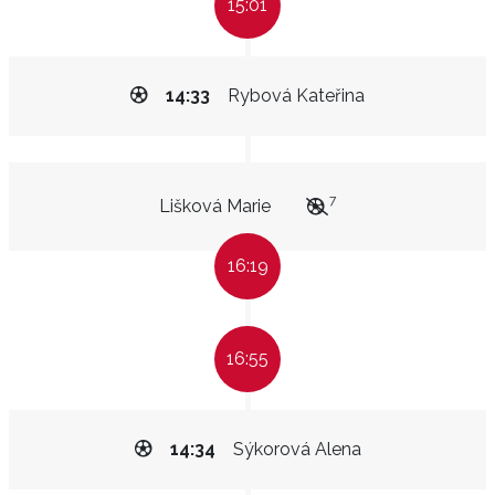
15:01
14:33
Rybová Kateřina
7
Lišková Marie
16:19
16:55
14:34
Sýkorová Alena