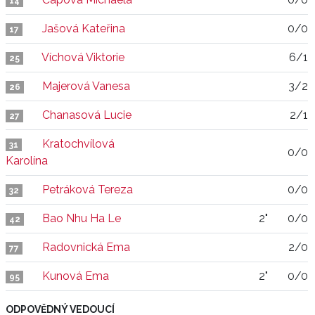
14
Jašová Kateřina
0/0
17
Víchová Viktorie
6/1
25
Majerová Vanesa
3/2
26
Chanasová Lucie
2/1
27
Kratochvílová
31
0/0
Karolína
Petráková Tereza
0/0
32
Bao Nhu Ha Le
2"
0/0
42
Radovnická Ema
2/0
77
Kunová Ema
2"
0/0
95
ODPOVĚDNÝ VEDOUCÍ