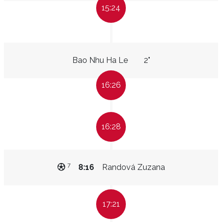
15:24
Bao Nhu Ha Le
2"
16:26
16:28
7
8:16
Randová Zuzana
17:21