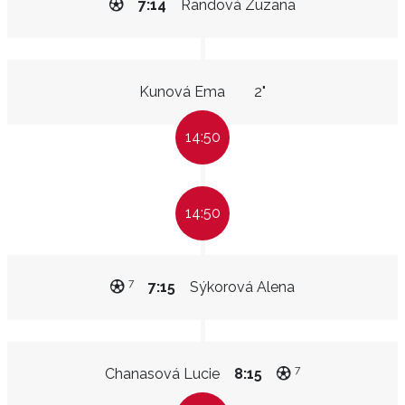
7:14
Randová Zuzana
Kunová Ema
2"
14:50
14:50
7
7:15
Sýkorová Alena
7
Chanasová Lucie
8:15