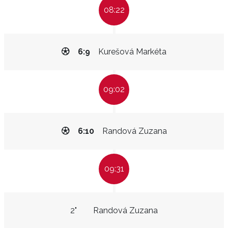
08:22
6:9
Kurešová Markéta
09:02
6:10
Randová Zuzana
09:31
2"
Randová Zuzana