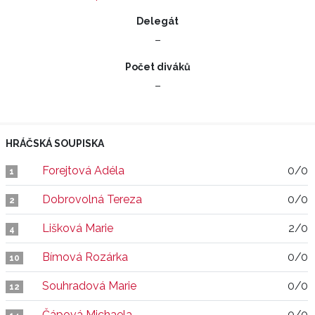
Delegát
–
Počet diváků
–
HRÁČSKÁ SOUPISKA
Forejtová Adéla
0/0
1
Dobrovolná Tereza
0/0
2
Lišková Marie
2/0
4
Bímová Rozárka
0/0
10
Souhradová Marie
0/0
12
Čápová Michaela
0/0