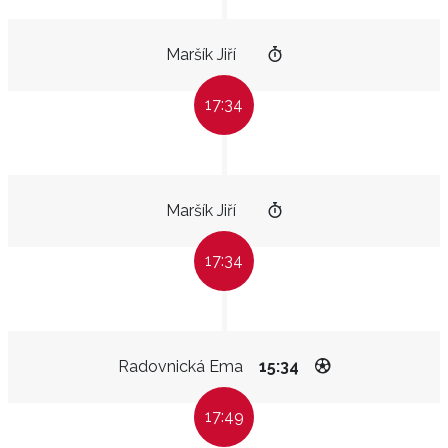
Maršík Jiří
17:34
Maršík Jiří
17:34
Radovnická Ema
15:34
17:49