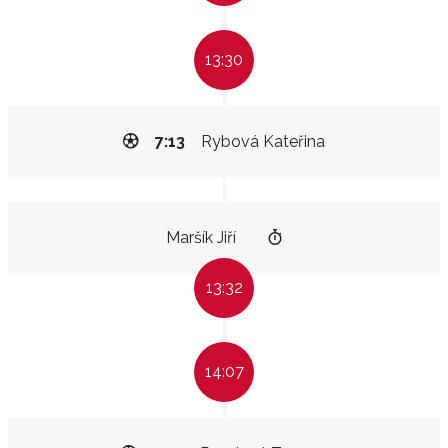
13:30
7:13
Rybová Kateřina
Maršík Jiří
13:32
14:07