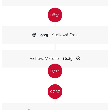
06:51
9:25
Štolková Ema
Víchová Viktorie
10:25
07:14
07:37