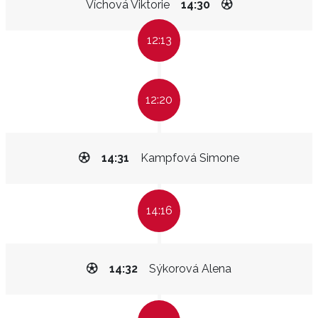
Víchová Viktorie
14:30
12:13
12:20
14:31
Kampfová Simone
14:16
14:32
Sýkorová Alena