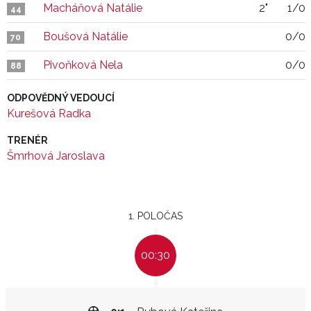
Macháňová Natálie
2"
1/0
44
Boušová Natálie
0/0
70
Pivoňková Nela
0/0
88
ODPOVĚDNÝ VEDOUCÍ
Kurešová Radka
TRENÉR
Šmrhová Jaroslava
1. POLOČAS
00:30