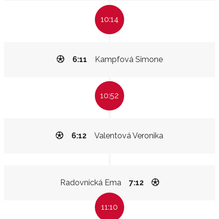
10:14
6:11
Kampfová Simone
10:52
6:12
Valentová Veronika
Radovnická Ema
7:12
11:10