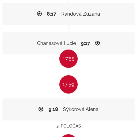
8:17
Randová Zuzana
Chanasová Lucie
9:17
17:55
17:59
9:18
Sýkorová Alena
2. POLOČAS