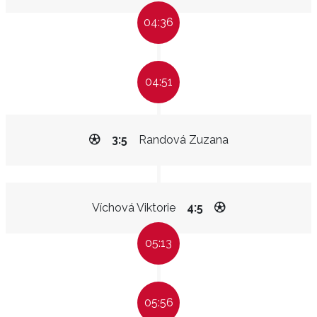
04:36
04:51
3:5
Randová Zuzana
Víchová Viktorie
4:5
05:13
05:56