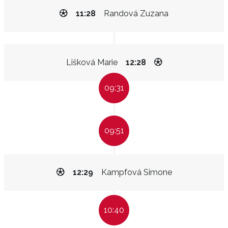
11:28
Randová Zuzana
Lišková Marie
12:28
09:31
09:51
12:29
Kampfová Simone
10:40