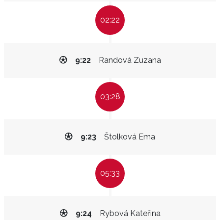
02:22
9:22
Randová Zuzana
03:28
9:23
Štolková Ema
05:33
9:24
Rybová Kateřina