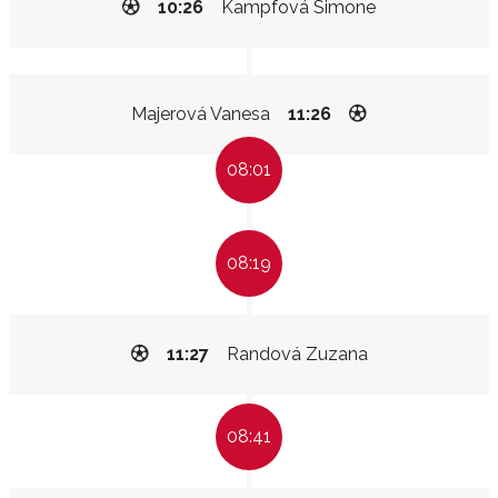
10:26
Kampfová Simone
Majerová Vanesa
11:26
08:01
08:19
11:27
Randová Zuzana
08:41