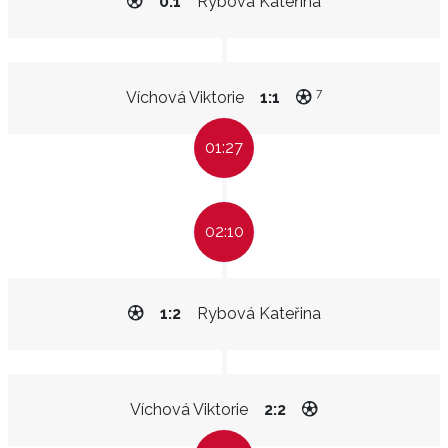
0:1
Rybová Kateřina
7
Víchová Viktorie
1:1
01:27
02:10
1:2
Rybová Kateřina
Víchová Viktorie
2:2