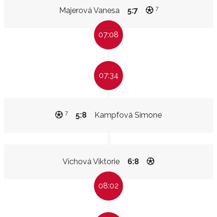
7
Majerová Vanesa
5:7
07:08
07:34
7
5:8
Kampfová Simone
Víchová Viktorie
6:8
08:02