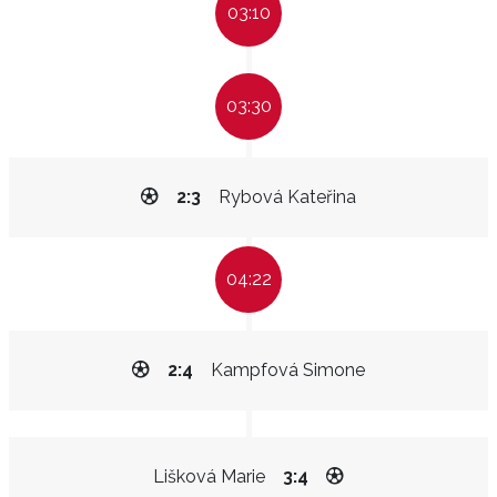
03:10
03:30
2:3
Rybová Kateřina
04:22
2:4
Kampfová Simone
Lišková Marie
3:4