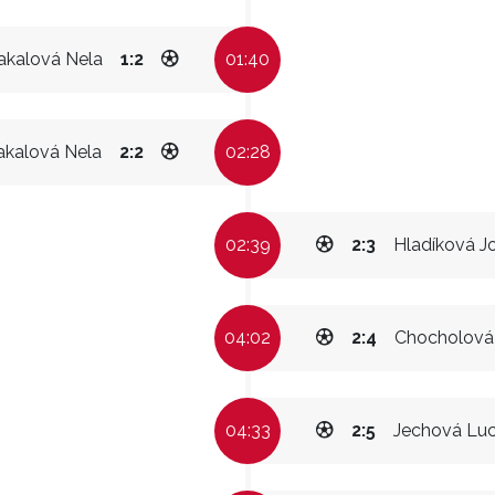
akalová Nela
1:2
01:40
akalová Nela
2:2
02:28
02:39
2:3
Hladíková J
04:02
2:4
Chocholová 
04:33
2:5
Jechová Luc