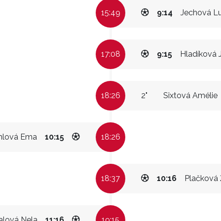
15:49
9:14
Jechová Lu
17:08
9:15
Hladíková 
18:26
2"
Sixtová Amélie
lová Ema
10:15
18:26
18:37
10:16
Plačková
alová Nela
11:16
19:15