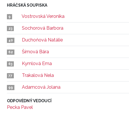
HRÁČSKÁ SOUPISKA
Vostrovská Veronika
9
Sochorová Barbora
23
Duchoňová Natálie
40
Šímová Bára
62
Kymlová Ema
63
Trakalová Nela
77
Adamcová Jolana
99
ODPOVĚDNÝ VEDOUCÍ
Pecka Pavel