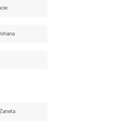
cie
Johana
 Žaneta