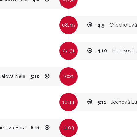
08:45
4:9
Chocholová
09:31
4:10
Hladíková 
kalová Nela
5:10
10:21
10:44
5:11
Jechová Lu
ímová Bára
6:11
11:03