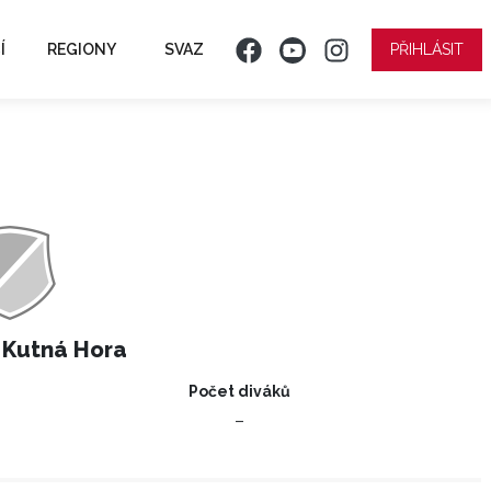
Í
REGIONY
SVAZ
PŘIHLÁSIT
 Kutná Hora
Počet diváků
–