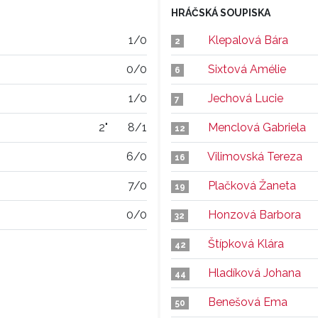
HRÁČSKÁ SOUPISKA
1/0
Klepalová Bára
2
0/0
Sixtová Amélie
6
1/0
Jechová Lucie
7
2"
8/1
Menclová Gabriela
12
6/0
Vilimovská Tereza
16
7/0
Plačková Žaneta
19
0/0
Honzová Barbora
32
Štípková Klára
42
Hladíková Johana
44
Benešová Ema
50