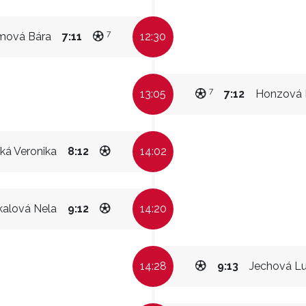
7
mová Bára
7:11
12:30
7
13:05
7:12
Honzová 
ká Veronika
8:12
14:02
kalová Nela
9:12
14:20
14:28
9:13
Jechová Lu