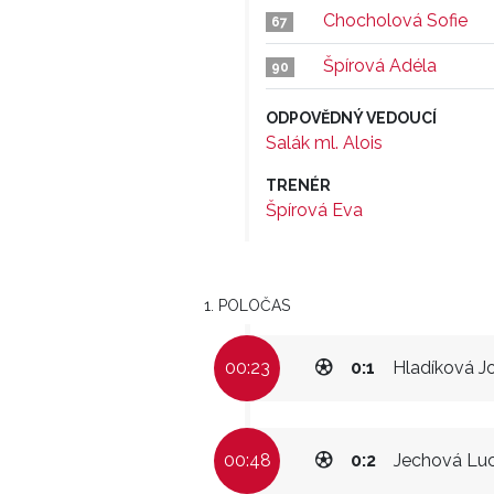
Chocholová Sofie
67
Špírová Adéla
90
ODPOVĚDNÝ VEDOUCÍ
Salák ml. Alois
TRENÉR
Špírová Eva
1. POLOČAS
00:23
0:1
Hladíková J
00:48
0:2
Jechová Luc