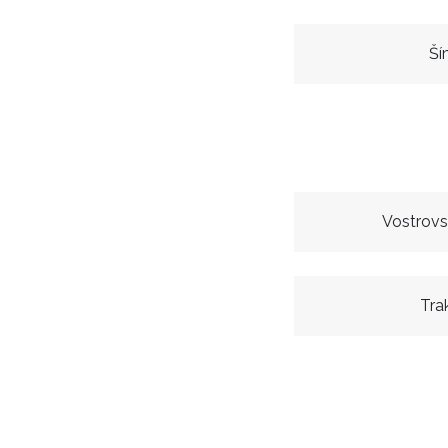
Ší
Vostrovs
Tra