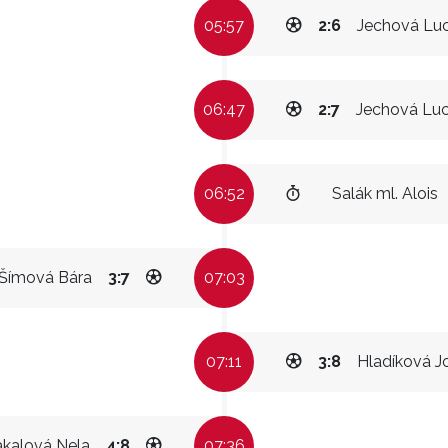
05:57
2:6
Jechová Luc
06:47
2:7
Jechová Luc
06:52
Salák ml. Alois
Šímová Bára
3:7
07:03
07:11
3:8
Hladíková J
akalová Nela
4:8
07:36