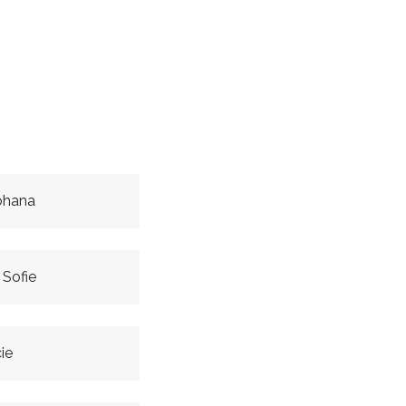
ohana
Sofie
ie