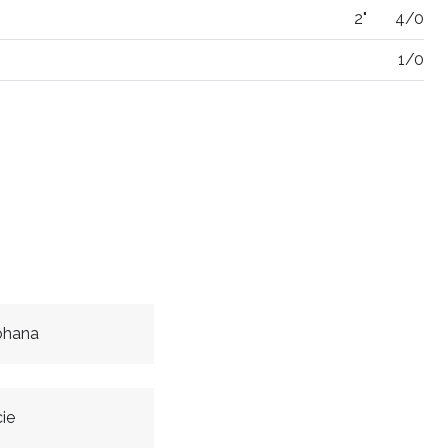
2"
4/0
1/0
ohana
ie