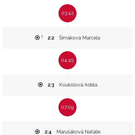
03:42
7
2:2
Šimáková Marcela
04:45
2:3
Koukolová Adéla
07:09
2:4
Marušáková Natálie