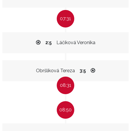
07:31
2:5
Láčíková Veronika
Obršlíková Tereza
3:5
08:31
08:50