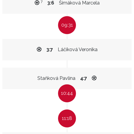
7
3:6
Šimáková Marcela
09:31
3:7
Láčíková Veronika
Staňková Pavlína
4:7
10:44
11:18