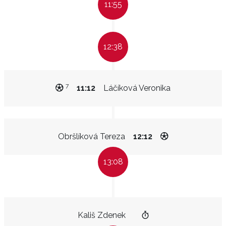
11:55
12:38
7
11:12
Láčíková Veronika
Obršlíková Tereza
12:12
13:08
Kališ Zdenek