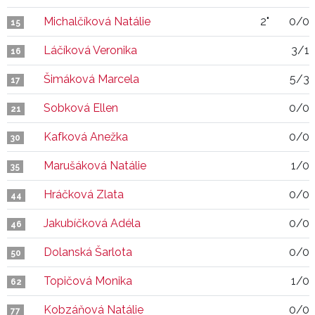
Michalčíková Natálie
2"
0/0
15
Láčíková Veronika
3/1
16
Šimáková Marcela
5/3
17
Sobková Ellen
0/0
21
Kafková Anežka
0/0
30
Marušáková Natálie
1/0
35
Hráčková Zlata
0/0
44
Jakubíčková Adéla
0/0
46
Dolanská Šarlota
0/0
50
Topičová Monika
1/0
62
Kobzáňová Natálie
0/0
77