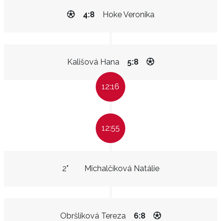
4:8
Hoke Veronika
Kališová Hana
5:8
12:16
12:55
2"
Michalčíková Natálie
Obršlíková Tereza
6:8