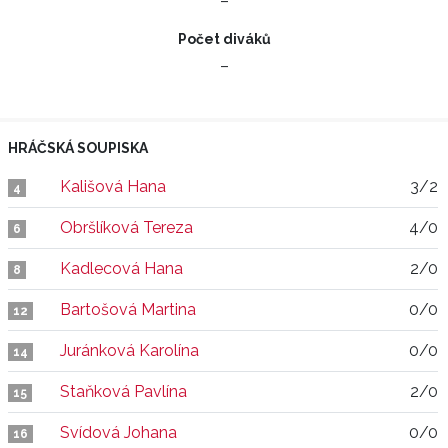
–
Počet diváků
–
HRÁČSKÁ SOUPISKA
Kališová Hana
3/2
4
Obršlíková Tereza
4/0
6
Kadlecová Hana
2/0
8
Bartošová Martina
0/0
12
Juránková Karolína
0/0
14
Staňková Pavlína
2/0
15
Svídová Johana
0/0
16