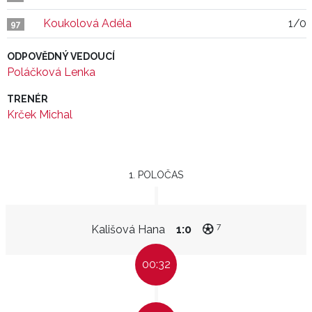
Koukolová Adéla
1/0
97
ODPOVĚDNÝ VEDOUCÍ
Poláčková Lenka
TRENÉR
Krček Michal
1. POLOČAS
7
Kališová Hana
1:0
00:32