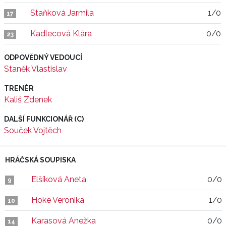
Staňková Jarmila
1/0
17
Kadlecová Klára
0/0
23
ODPOVĚDNÝ VEDOUCÍ
Staněk Vlastislav
TRENÉR
Kališ Zdenek
DALŠÍ FUNKCIONÁŘ (C)
Souček Vojtěch
HRÁČSKÁ SOUPISKA
Elšíková Aneta
0/0
9
Hoke Veronika
1/0
10
Karasová Anežka
0/0
14