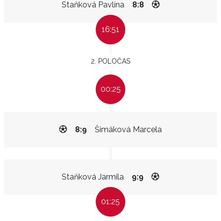
Staňková Pavlína
8:8
16:51
2. POLOČAS
00:25
8:9
Šimáková Marcela
Staňková Jarmila
9:9
01:25