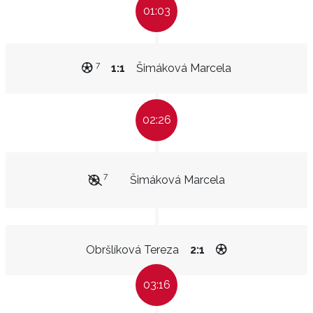
01:03
7
1:1
Šimáková Marcela
02:26
7
Šimáková Marcela
Obršlíková Tereza
2:1
03:16