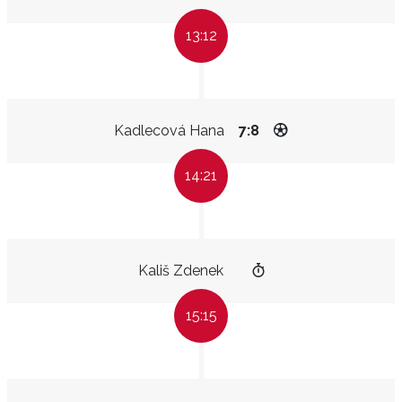
13:12
Kadlecová Hana
7:8
14:21
Kališ Zdenek
15:15