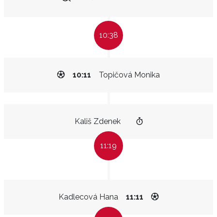
10:38
10:11
Topičová Monika
Kališ Zdenek
11:19
Kadlecová Hana
11:11