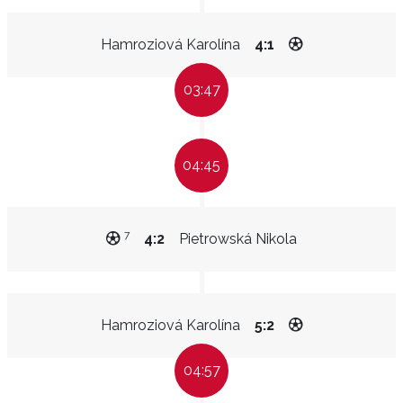
Hamroziová Karolína
4:1
03:47
04:45
7
4:2
Pietrowská Nikola
Hamroziová Karolína
5:2
04:57