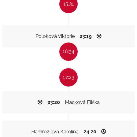
15:31
Poloková Viktorie
23:19
16:34
17:23
23:20
Macková Eliška
Hamroziová Karolína
24:20