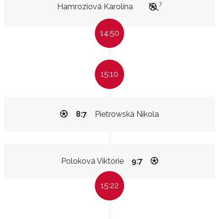
7
Hamroziová Karolína
14:50
15:10
8:7
Pietrowská Nikola
Poloková Viktorie
9:7
15:22