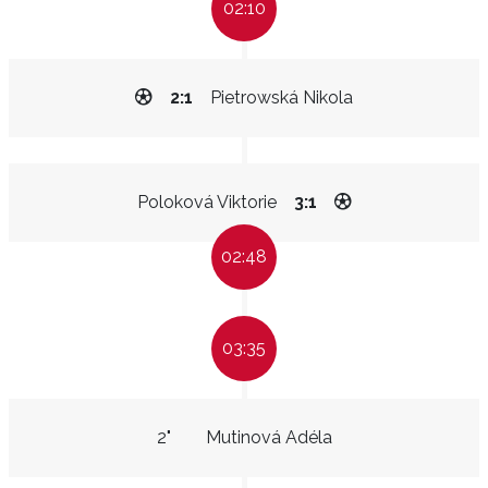
02:10
2:1
Pietrowská Nikola
Poloková Viktorie
3:1
02:48
03:35
2"
Mutinová Adéla