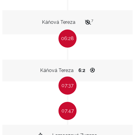
7
Káňová Tereza
06:28
Káňová Tereza
6:2
07:37
07:47