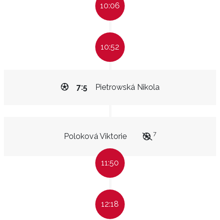
10:06
10:52
7:5
Pietrowská Nikola
7
Poloková Viktorie
11:50
12:18