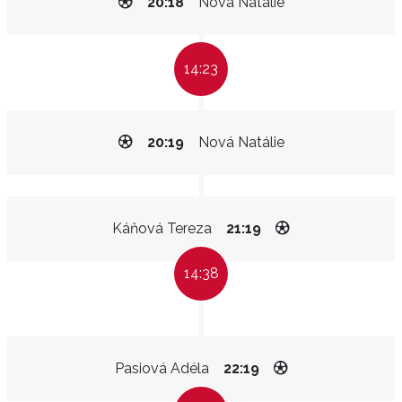
20:18
Nová Natálie
14:23
20:19
Nová Natálie
Káňová Tereza
21:19
14:38
Pasiová Adéla
22:19