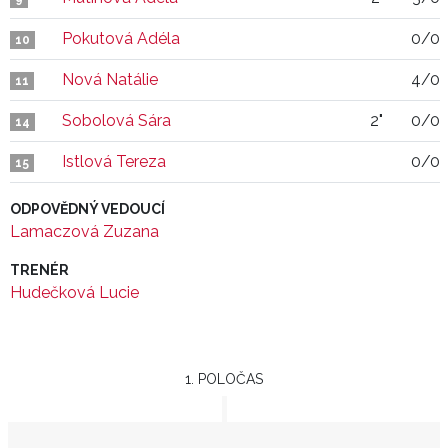
Pokutová Adéla
0/0
10
Nová Natálie
4/0
11
Sobolová Sára
2"
0/0
14
Istlová Tereza
0/0
15
ODPOVĚDNÝ VEDOUCÍ
Lamaczová Zuzana
TRENÉR
Hudečková Lucie
1. POLOČAS