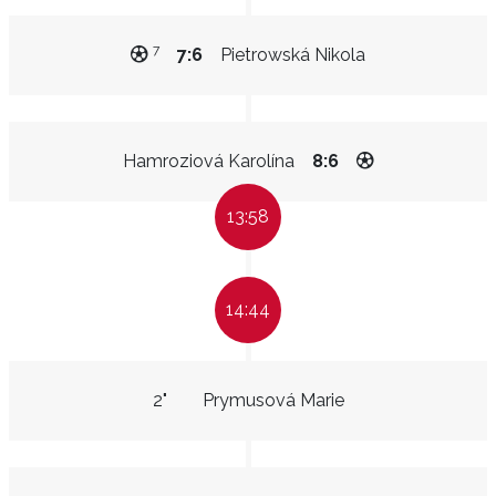
7
7:6
Pietrowská Nikola
Hamroziová Karolína
8:6
13:58
14:44
2"
Prymusová Marie