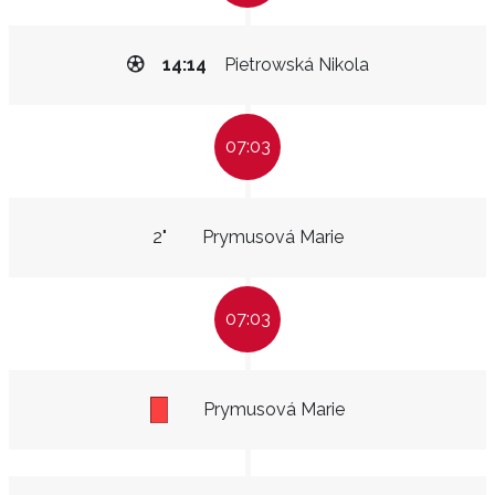
14:14
Pietrowská Nikola
07:03
2"
Prymusová Marie
07:03
Prymusová Marie