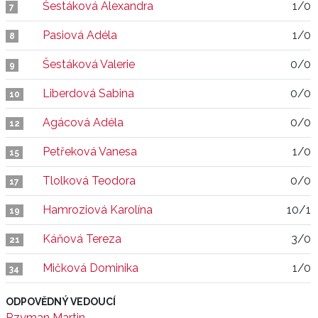
Šestáková Alexandra
1/0
7
Pasiová Adéla
1/0
8
Šestáková Valerie
0/0
9
Liberdová Sabina
0/0
10
Agácová Adéla
0/0
12
Petřeková Vanesa
1/0
15
Tlolková Teodora
0/0
17
Hamroziová Karolína
10/1
19
Káňová Tereza
3/0
21
Mičková Dominika
1/0
34
ODPOVĚDNÝ VEDOUCÍ
Rzyman Martin