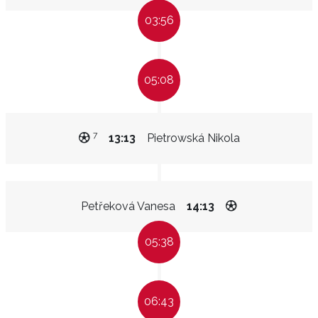
03:56
05:08
7
13:13
Pietrowská Nikola
Petřeková Vanesa
14:13
05:38
06:43