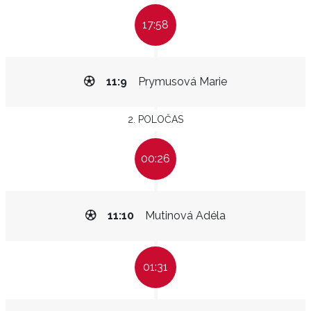
17:58
11:9
Prymusová Marie
2. POLOČAS
00:26
11:10
Mutinová Adéla
01:31