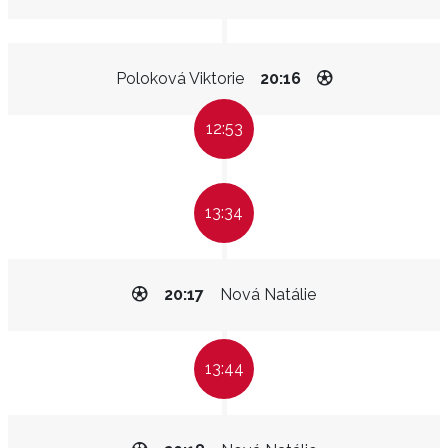
Poloková Viktorie
20:16
12:53
13:34
20:17
Nová Natálie
13:44