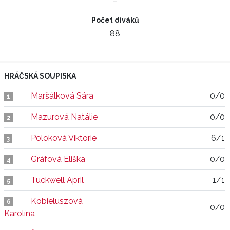
–
Počet diváků
88
HRÁČSKÁ SOUPISKA
Maršálková Sára
0/0
1
Mazurová Natálie
0/0
2
Poloková Viktorie
6/1
3
Gráfová Eliška
0/0
4
Tuckwell April
1/1
5
Kobieluszová
6
0/0
Karolína