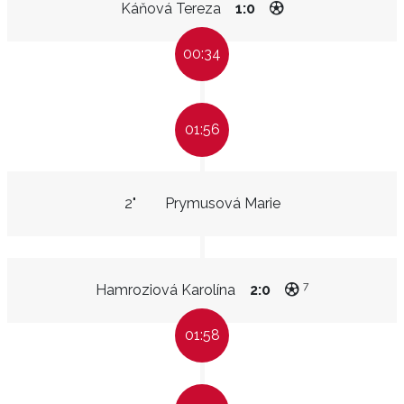
Káňová Tereza
1:0
00:34
01:56
2"
Prymusová Marie
7
Hamroziová Karolína
2:0
01:58