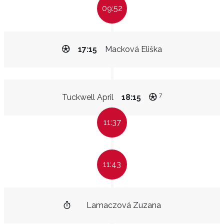
09:52
17:15
Macková Eliška
7
Tuckwell April
18:15
11:37
11:43
Lamaczová Zuzana