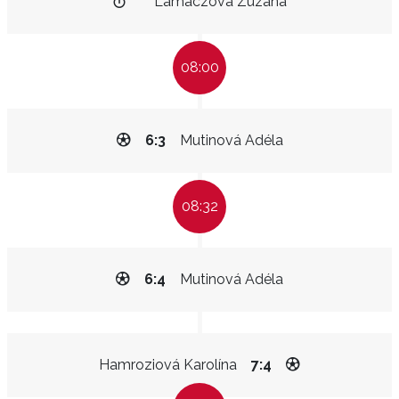
Lamaczová Zuzana
08:00
6:3
Mutinová Adéla
08:32
6:4
Mutinová Adéla
Hamroziová Karolína
7:4