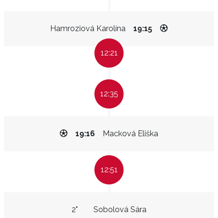
Hamroziová Karolína
19:15
12:21
12:35
19:16
Macková Eliška
12:51
2"
Sobolová Sára