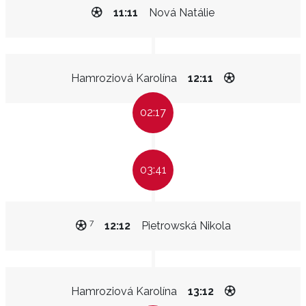
11:11
Nová Natálie
Hamroziová Karolína
12:11
02:17
03:41
7
12:12
Pietrowská Nikola
Hamroziová Karolína
13:12