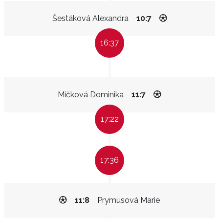
Šestáková Alexandra
10:7
16:37
Mičková Dominika
11:7
17:22
17:36
11:8
Prymusová Marie