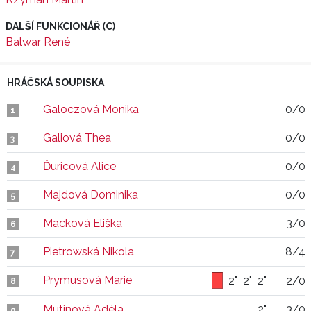
DALŠÍ FUNKCIONÁŘ (C)
Balwar René
HRÁČSKÁ SOUPISKA
Galoczová Monika
0/0
1
Galiová Thea
0/0
3
Ďuricová Alice
0/0
4
Majdová Dominika
0/0
5
Macková Eliška
3/0
6
Pietrowská Nikola
8/4
7
Prymusová Marie
2"
2"
2"
2/0
8
Mutinová Adéla
2"
3/0
9