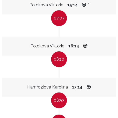
7
Poloková Viktorie
15:14
07:07
Poloková Viktorie
16:14
08:10
Hamroziová Karolína
17:14
08:53