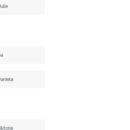
ulie
na
aniela
ktorie