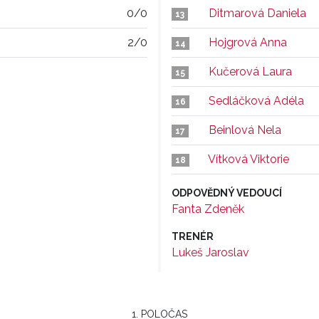
0/0
Ditmarová Daniela
13
2/0
Hojgrová Anna
14
Kučerová Laura
15
Sedláčková Adéla
16
Beinlová Nela
17
Vítková Viktorie
18
ODPOVĚDNÝ VEDOUCÍ
Fanta Zdeněk
TRENÉR
Lukeš Jaroslav
1. POLOČAS