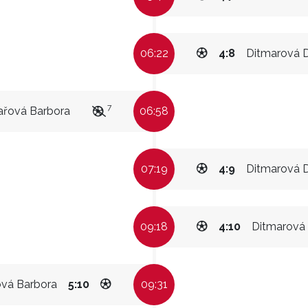
06:22
4:8
Ditmarová D
7
ařová Barbora
06:58
07:19
4:9
Ditmarová D
09:18
4:10
Ditmarová 
ová Barbora
5:10
09:31