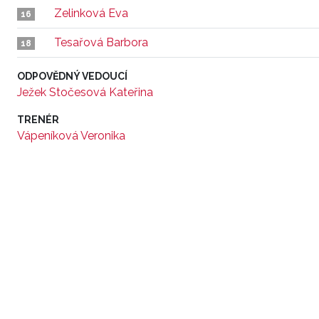
Zelinková Eva
16
Tesařová Barbora
18
ODPOVĚDNÝ VEDOUCÍ
Ježek Stočesová Kateřina
TRENÉR
Vápeníková Veronika