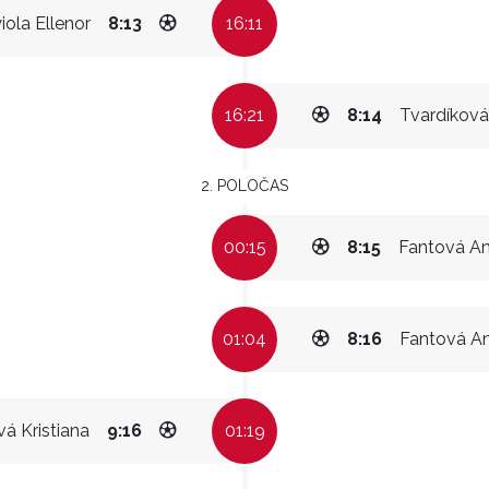
ola Ellenor
8:13
16:11
16:21
8:14
Tvardíková 
2. POLOČAS
00:15
8:15
Fantová A
01:04
8:16
Fantová A
vá Kristiana
9:16
01:19