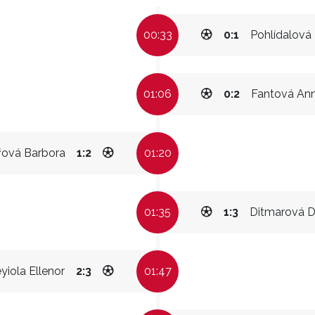
00:33
0:1
Pohlídalová 
01:06
0:2
Fantová An
řová Barbora
1:2
01:20
01:35
1:3
Ditmarová D
yiola Ellenor
2:3
01:47