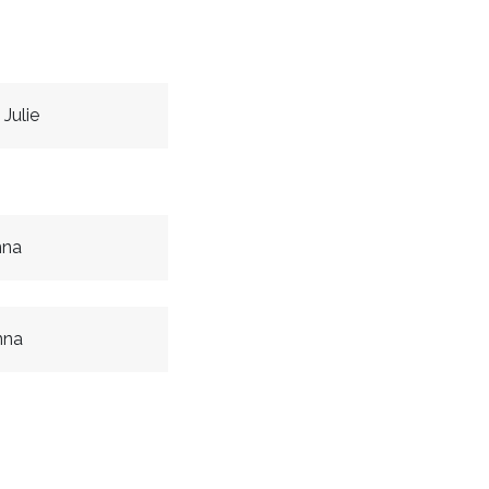
Julie
nna
nna