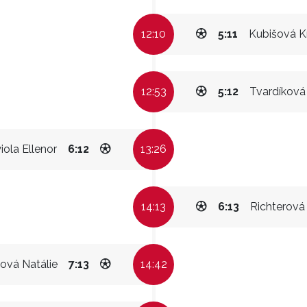
12:10
5:11
Kubišová K
12:53
5:12
Tvardíková 
ola Ellenor
6:12
13:26
14:13
6:13
Richterová
ová Natálie
7:13
14:42