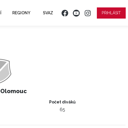
Í
REGIONY
SVAZ
PŘIHLÁSIT
 Olomouc
Počet diváků
65