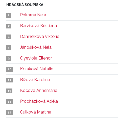
HRÁČSKÁ SOUPISKA
Pokorná Nela
1
Barviková Kristiana
2
Danihelková Viktorie
4
Jánošíková Nela
7
Oyeyiola Ellenor
9
Krzáková Natálie
10
Bížová Karolína
11
Kocová Annemarie
13
Procházková Adéla
14
Culková Martina
15