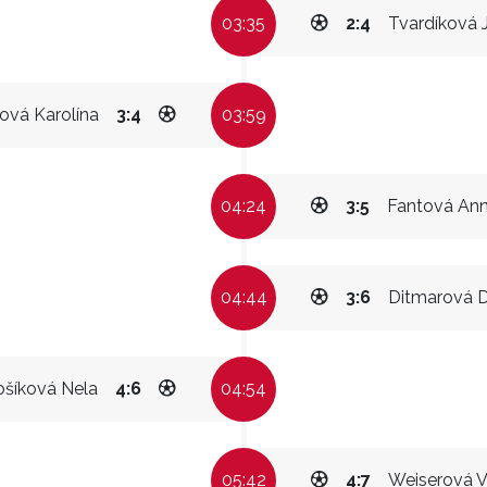
03:35
2:4
Tvardíková J
ová Karolína
3:4
03:59
04:24
3:5
Fantová An
04:44
3:6
Ditmarová D
ošíková Nela
4:6
04:54
05:42
4:7
Weiserová Vi