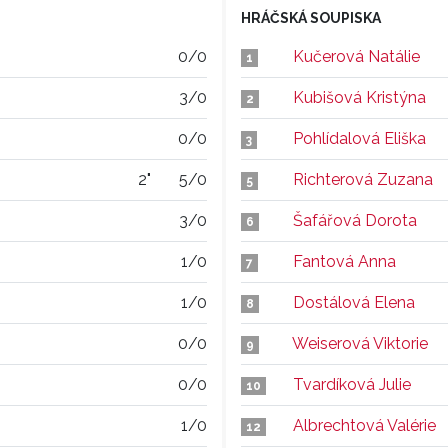
HRÁČSKÁ SOUPISKA
0/0
Kučerová Natálie
1
3/0
Kubišová Kristýna
2
0/0
Pohlídalová Eliška
3
2"
5/0
Richterová Zuzana
5
3/0
Šafářová Dorota
6
1/0
Fantová Anna
7
1/0
Dostálová Elena
8
0/0
Weiserová Viktorie
9
0/0
Tvardíková Julie
10
1/0
Albrechtová Valérie
12