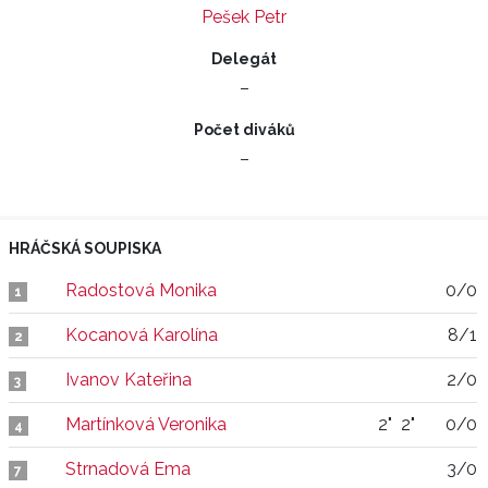
Pešek Petr
Delegát
–
Počet diváků
–
HRÁČSKÁ SOUPISKA
Radostová Monika
0/0
1
Kocanová Karolína
8/1
2
Ivanov Kateřina
2/0
3
Martínková Veronika
2"
2"
0/0
4
Strnadová Ema
3/0
7