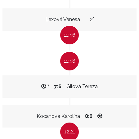
Lexová Vanesa
2"
11:46
11:48
7
7:6
Gilová Tereza
Kocanová Karolína
8:6
12:21