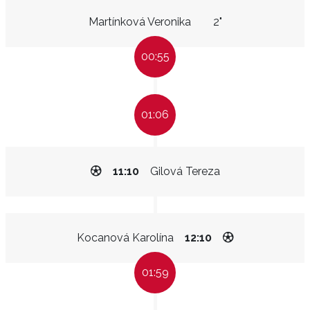
Martínková Veronika
2"
00:55
01:06
11:10
Gilová Tereza
Kocanová Karolína
12:10
01:59