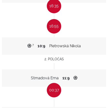
16:35
16:55
7
10:9
Pietrowská Nikola
2. POLOČAS
Strnadová Ema
11:9
00:37