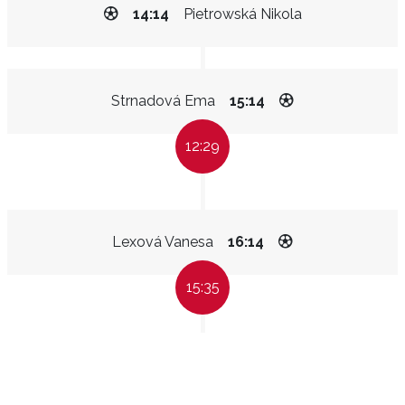
14:14
Pietrowská Nikola
Strnadová Ema
15:14
12:29
Lexová Vanesa
16:14
15:35