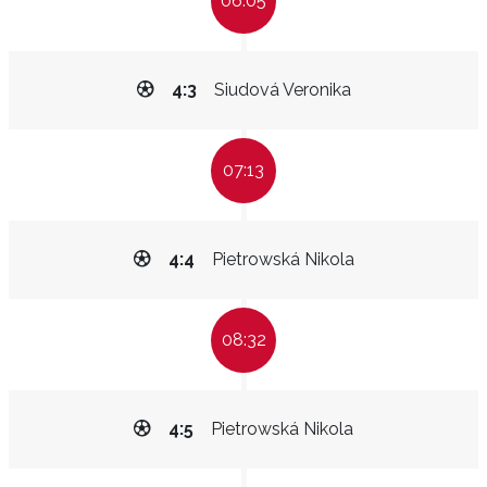
06:05
4:3
Siudová Veronika
07:13
4:4
Pietrowská Nikola
08:32
4:5
Pietrowská Nikola