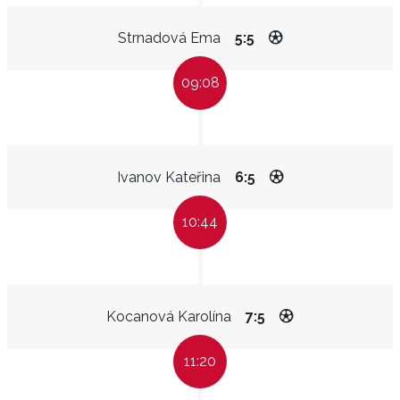
Strnadová Ema
5:5
09:08
Ivanov Kateřina
6:5
10:44
Kocanová Karolína
7:5
11:20