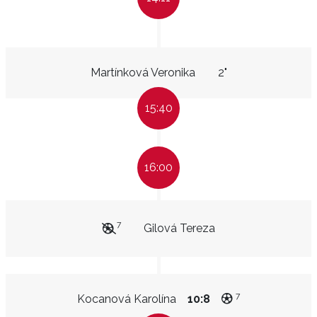
Martínková Veronika
2"
15:40
16:00
7
Gilová Tereza
7
Kocanová Karolína
10:8