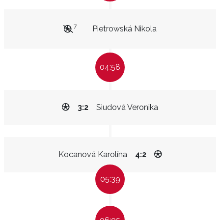
7
Pietrowská Nikola
04:58
3:2
Siudová Veronika
Kocanová Karolína
4:2
05:39