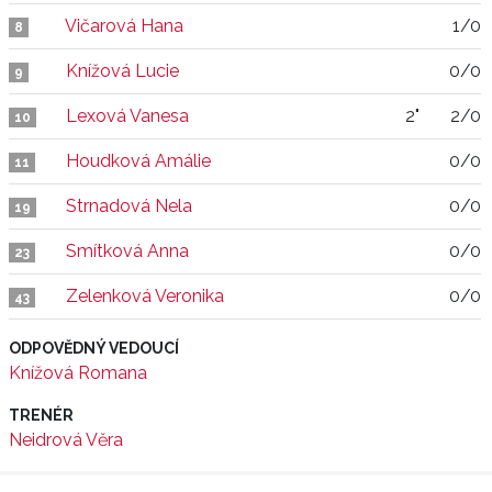
Vičarová Hana
1/0
8
Knížová Lucie
0/0
9
Lexová Vanesa
2"
2/0
10
Houdková Amálie
0/0
11
Strnadová Nela
0/0
19
Smítková Anna
0/0
23
Zelenková Veronika
0/0
43
ODPOVĚDNÝ VEDOUCÍ
Knížová Romana
TRENÉR
Neidrová Věra