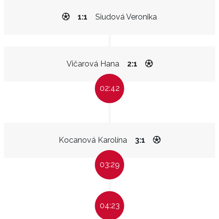
1:1
Siudová Veronika
Vičarová Hana
2:1
02:42
Kocanová Karolína
3:1
03:29
04:23