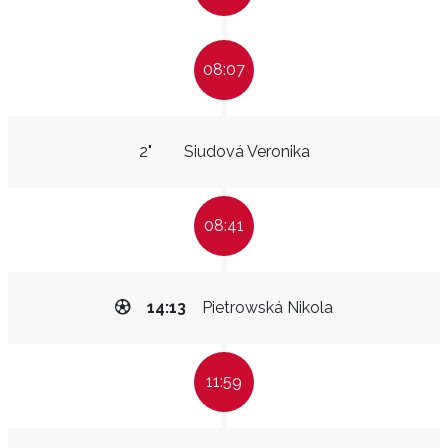
08:07
2"
Siudová Veronika
08:41
14:13
Pietrowská Nikola
11:59