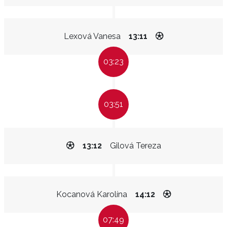
Lexová Vanesa
13:11
03:23
03:51
13:12
Gilová Tereza
Kocanová Karolína
14:12
07:49