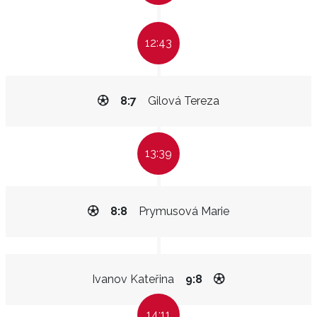
12:43
8:7
Gilová Tereza
13:39
8:8
Prymusová Marie
Ivanov Kateřina
9:8
14:11