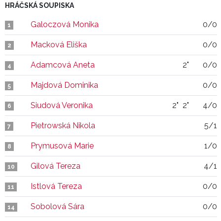
HRÁČSKÁ SOUPISKA
Galoczová Monika
0/0
1
Macková Eliška
0/0
2
Adamcová Aneta
2"
0/0
4
Majdová Dominika
0/0
5
Siudová Veronika
2"
2"
4/0
6
Pietrowská Nikola
5/1
7
Prymusová Marie
1/0
8
Gilová Tereza
4/1
10
Istlová Tereza
0/0
11
Sobolová Sára
0/0
14