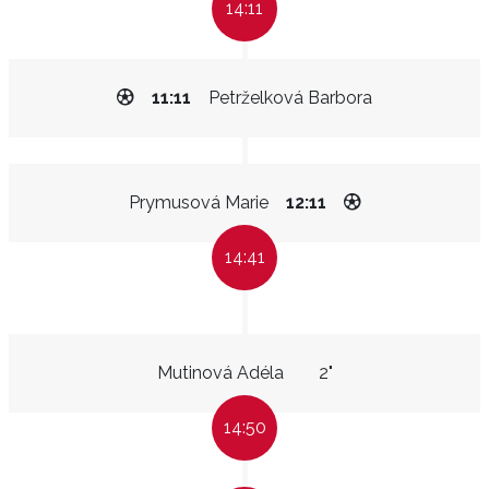
14:11
11:11
Petrželková Barbora
Prymusová Marie
12:11
14:41
Mutinová Adéla
2"
14:50