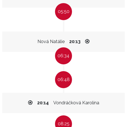
05:50
Nová Natálie
20:13
06:34
06:48
20:14
Vondráčková Karolína
08:25