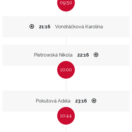
09:50
21:16
Vondráčková Karolína
Pietrowská Nikola
22:16
10:00
Pokutová Adéla
23:16
10:44