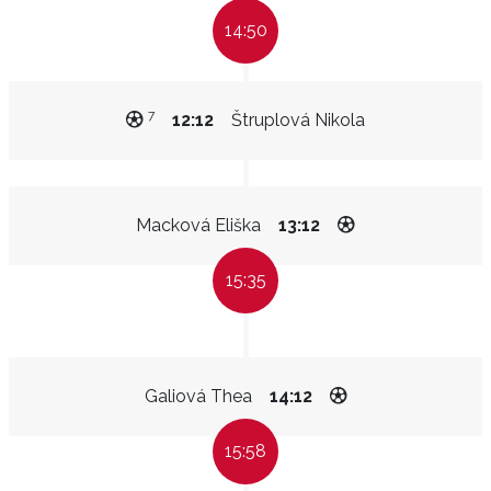
14:50
7
12:12
Štruplová Nikola
Macková Eliška
13:12
15:35
Galiová Thea
14:12
15:58