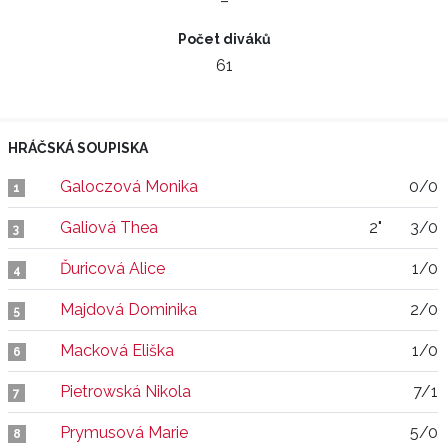
–
Počet diváků
61
HRÁČSKÁ SOUPISKA
Galoczová Monika
0/0
1
Galiová Thea
2"
3/0
3
Ďuricová Alice
1/0
4
Majdová Dominika
2/0
5
Macková Eliška
1/0
6
Pietrowská Nikola
7/1
7
Prymusová Marie
5/0
8