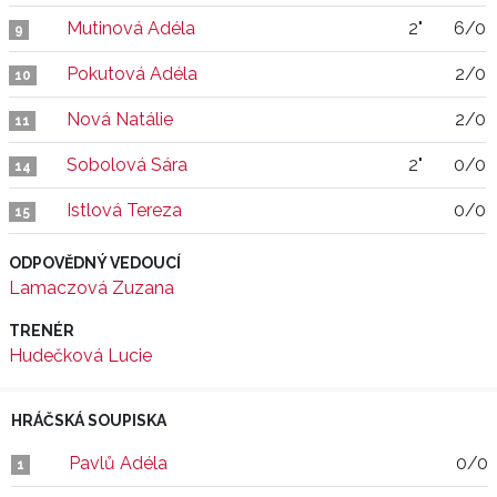
Mutinová Adéla
2"
6/0
9
Pokutová Adéla
2/0
10
Nová Natálie
2/0
11
Sobolová Sára
2"
0/0
14
Istlová Tereza
0/0
15
ODPOVĚDNÝ VEDOUCÍ
Lamaczová Zuzana
TRENÉR
Hudečková Lucie
HRÁČSKÁ SOUPISKA
Pavlů Adéla
0/0
1