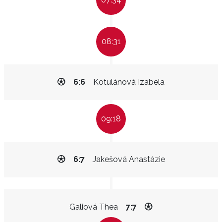
08:31
6:6
Kotulánová Izabela
09:18
6:7
Jakešová Anastázie
Galiová Thea
7:7