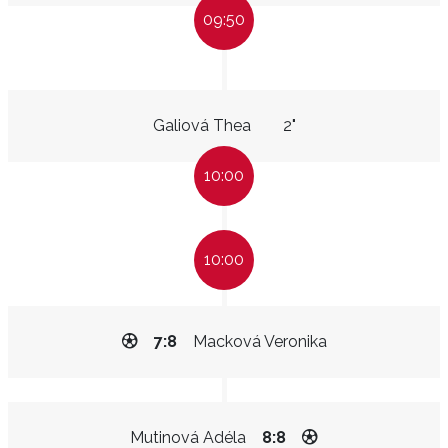
09:50
Galiová Thea
2"
10:00
10:00
7:8
Macková Veronika
Mutinová Adéla
8:8