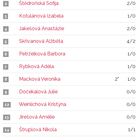
Štědroňská Sofija
2/0
2
Kotulánová Izabela
1/0
3
Jakešová Anastázie
2/0
4
Skřivanová Alžběta
4/2
5
Petrželková Barbora
1/0
6
Rybková Adéla
1/0
7
Macková Veronika
2"
1/0
8
Dočekalová Julie
0/0
9
Weinlichová Kristýna
0/0
12
Jirešová Amélie
0/0
13
Štruplová Nikola
1/1
14