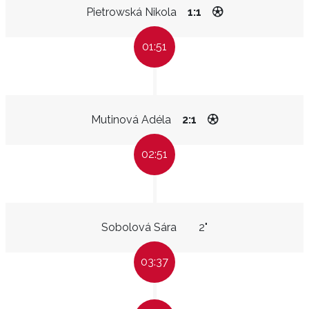
Pietrowská Nikola
1:1
01:51
Mutinová Adéla
2:1
02:51
Sobolová Sára
2"
03:37