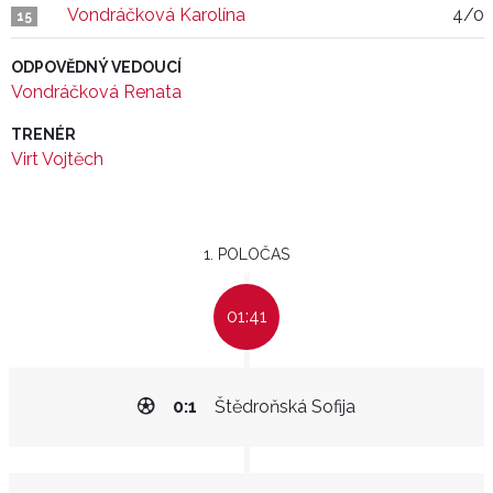
Vondráčková Karolína
4/0
15
ODPOVĚDNÝ VEDOUCÍ
Vondráčková Renata
TRENÉR
Virt Vojtěch
1. POLOČAS
01:41
0:1
Štědroňská Sofija