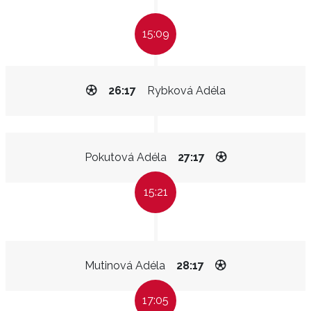
15:09
26:17
Rybková Adéla
Pokutová Adéla
27:17
15:21
Mutinová Adéla
28:17
17:05