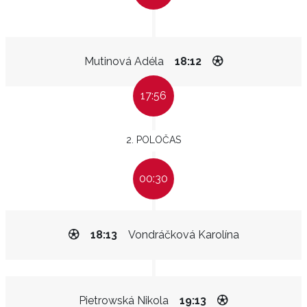
Mutinová Adéla
18:12
17:56
2. POLOČAS
00:30
18:13
Vondráčková Karolína
Pietrowská Nikola
19:13