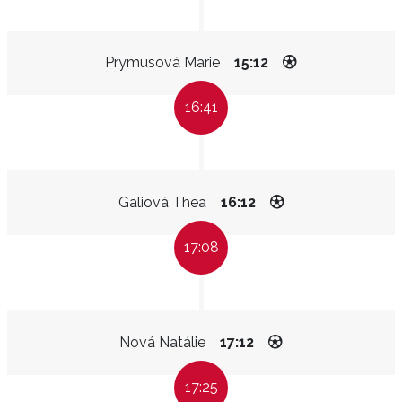
Prymusová Marie
15:12
16:41
Galiová Thea
16:12
17:08
Nová Natálie
17:12
17:25