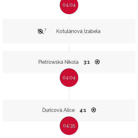
04:04
7
Kotulánová Izabela
Pietrowská Nikola
3:1
04:04
Ďuricová Alice
4:1
04:35