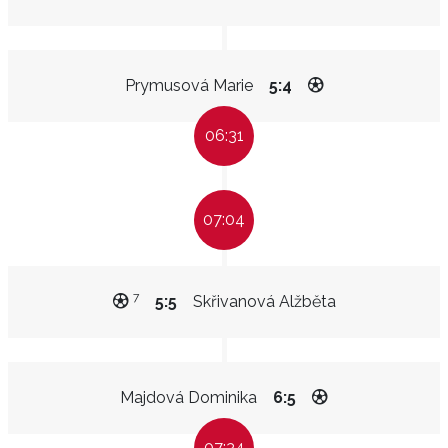
Prymusová Marie
5:4
06:31
07:04
7
5:5
Skřivanová Alžběta
Majdová Dominika
6:5
07:34