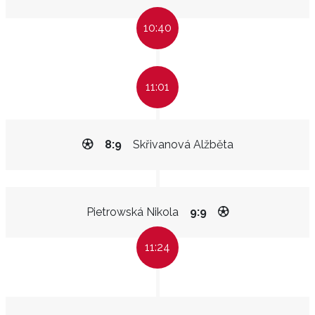
10:40
11:01
8:9
Skřivanová Alžběta
Pietrowská Nikola
9:9
11:24