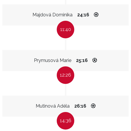
Majdová Dominika
24:16
11:40
Prymusová Marie
25:16
12:26
Mutinová Adéla
26:16
14:36