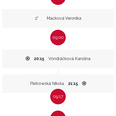
2"
Macková Veronika
09:00
20:15
Vondráčková Karolína
Pietrowská Nikola
21:15
09:17