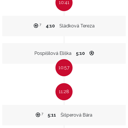
10:41
7
4:10
Sládková Tereza
Pospíšilová Eliška
5:10
10:57
11:28
7
5:11
Šišperová Bára