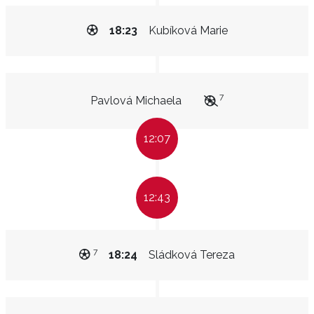
18:23
Kubíková Marie
7
Pavlová Michaela
12:07
12:43
7
18:24
Sládková Tereza