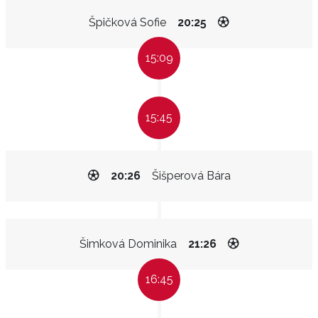
Špičková Sofie
20:25
15:09
15:45
20:26
Šišperová Bára
Šimková Dominika
21:26
16:45