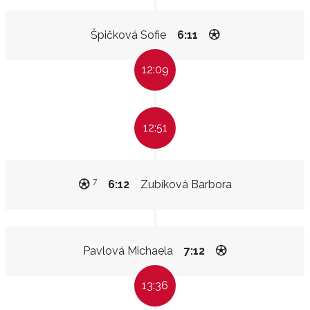
Špičková Sofie
6:11
12:09
12:51
7
6:12
Zubíková Barbora
Pavlová Michaela
7:12
13:36