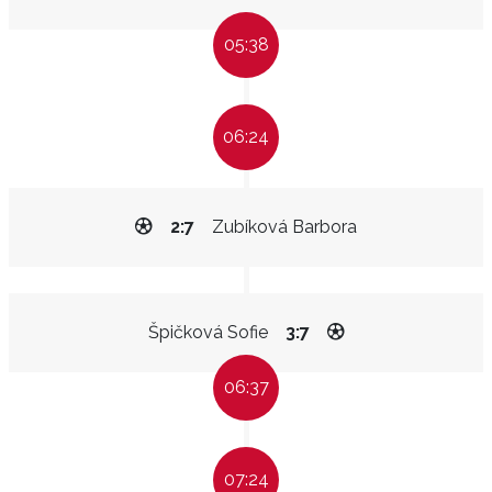
05:38
06:24
2:7
Zubíková Barbora
Špičková Sofie
3:7
06:37
07:24