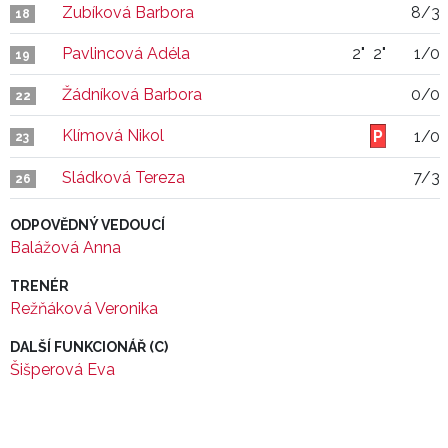
Zubíková Barbora
8/3
18
Pavlincová Adéla
2"
2"
1/0
19
Žádníková Barbora
0/0
22
Klímová Nikol
1/0
23
Sládková Tereza
7/3
26
ODPOVĚDNÝ VEDOUCÍ
Balážová Anna
TRENÉR
Režňáková Veronika
DALŠÍ FUNKCIONÁŘ (C)
Šišperová Eva