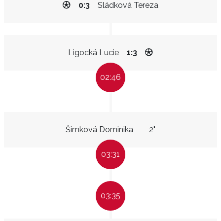
0:3
Sládková Tereza
Ligocká Lucie
1:3
02:46
Šimková Dominika
2"
03:31
03:35