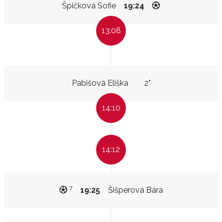
Špičková Sofie
19:24
13:08
Pabišová Eliška
2"
14:10
14:12
7
19:25
Šišperová Bára