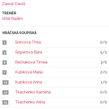
Zaoral David
TRENÉR
Vrtěl Radim
HRÁČSKÁ SOUPISKA
Šnircová Thea
0/0
1
Šišperová Bára
5/2
3
Režňáková Timea
3/0
6
Kubíková Marie
2/0
7
Kubíková Anna
1/0
10
Tkachenko Karolina
0/0
12
Tkachenko Arina
0/0
15