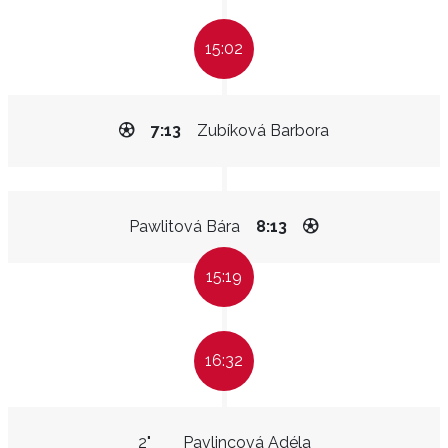
15:02
7:13
Zubíková Barbora
Pawlitová Bára
8:13
15:19
16:32
2"
Pavlincová Adéla