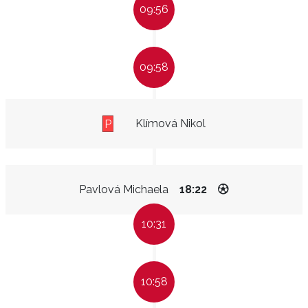
09:56
09:58
Klímová Nikol
P
Pavlová Michaela
18:22
10:31
10:58