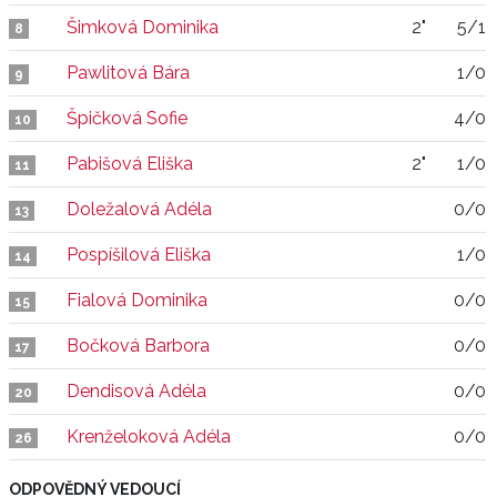
Šimková Dominika
2"
5/1
8
Pawlitová Bára
1/0
9
Špičková Sofie
4/0
10
Pabišová Eliška
2"
1/0
11
Doležalová Adéla
0/0
13
Pospíšilová Eliška
1/0
14
Fialová Dominika
0/0
15
Bočková Barbora
0/0
17
Dendisová Adéla
0/0
20
Krenželoková Adéla
0/0
26
ODPOVĚDNÝ VEDOUCÍ