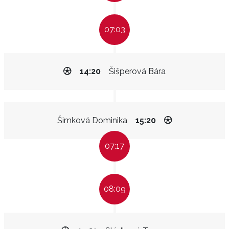
07:03
14:20
Šišperová Bára
Šimková Dominika
15:20
07:17
08:09