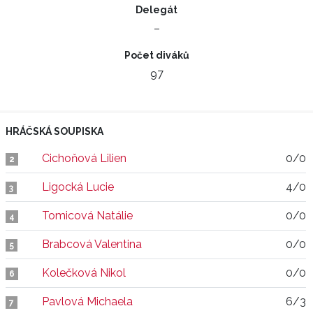
Delegát
–
Počet diváků
97
HRÁČSKÁ SOUPISKA
Cichoňová Lilien
0/0
2
Ligocká Lucie
4/0
3
Tomicová Natálie
0/0
4
Brabcová Valentina
0/0
5
Kolečková Nikol
0/0
6
Pavlová Michaela
6/3
7