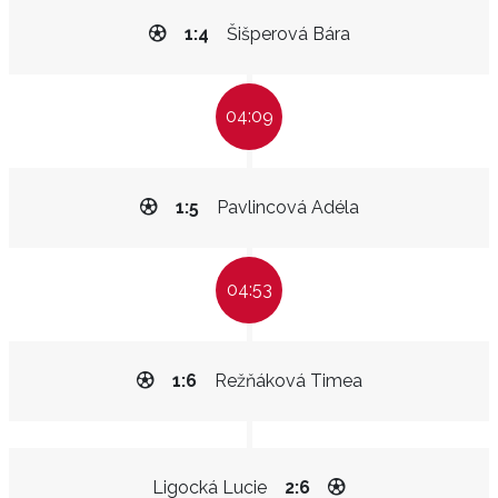
1:4
Šišperová Bára
04:09
1:5
Pavlincová Adéla
04:53
1:6
Režňáková Timea
Ligocká Lucie
2:6