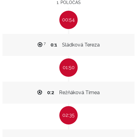
1. POLOČAS
00:54
7
0:1
Sládková Tereza
01:50
0:2
Režňáková Timea
02:35