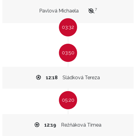
7
Pavlová Michaela
03:32
03:50
12:18
Sládková Tereza
05:20
12:19
Režňáková Timea