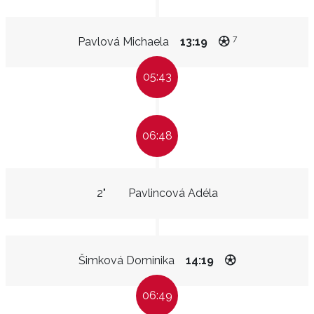
7
Pavlová Michaela
13:19
05:43
06:48
2"
Pavlincová Adéla
Šimková Dominika
14:19
06:49