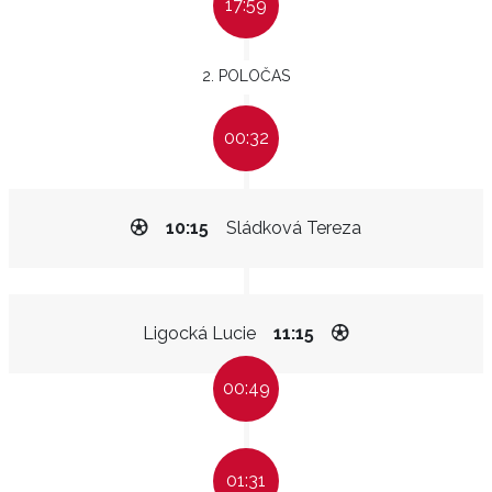
17:59
2. POLOČAS
00:32
10:15
Sládková Tereza
Ligocká Lucie
11:15
00:49
01:31