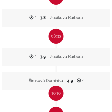
7
3:8
Zubíková Barbora
08:33
7
3:9
Zubíková Barbora
7
Šimková Dominika
4:9
10:10