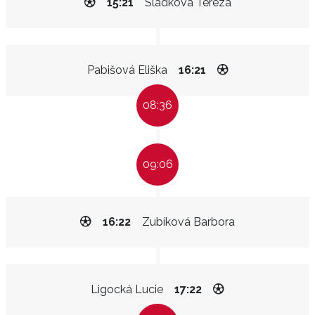
15:21
Sládková Tereza
Pabišová Eliška
16:21
08:36
09:06
16:22
Zubíková Barbora
Ligocká Lucie
17:22