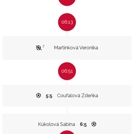
06:13
7
Martínková Veronika
06:51
5:5
Coufalová Zdeňka
Kúkolová Sabina
6:5