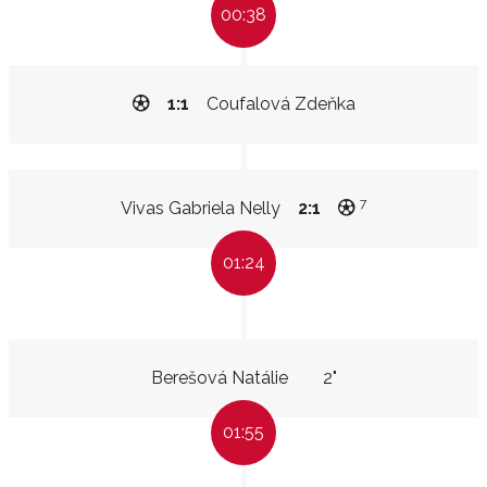
00:38
1:1
Coufalová Zdeňka
7
Vivas Gabriela Nelly
2:1
01:24
Berešová Natálie
2"
01:55