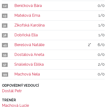
Beníčková Bára
0/0
12
Matelová Ema
1/0
13
Zikofská Karolína
1/0
31
Dobřická Ella
1/0
38
Berešová Natálie
2"
6/0
45
Dostálová Aneta
0/0
55
Snášelová Eliška
2/0
57
Machová Nela
0/0
99
ODPOVĚDNÝ VEDOUCÍ
Dostál Petr
TRENÉR
Machová Lucie