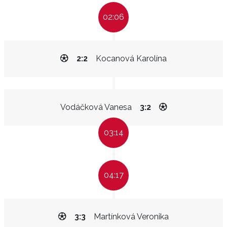
02:06
2:2
Kocanová Karolína
Vodáčková Vanesa
3:2
03:14
04:17
3:3
Martínková Veronika