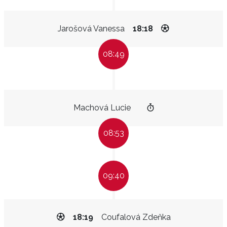
Jarošová Vanessa
18:18
08:49
Machová Lucie
08:53
09:40
18:19
Coufalová Zdeňka