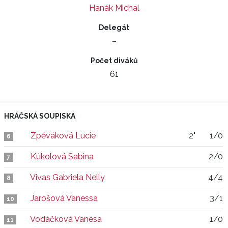
Hanák Michal
Delegát
–
Počet diváků
61
HRÁČSKÁ SOUPISKA
Zpěváková Lucie
2"
1/0
6
Kúkolová Sabina
2/0
7
Vivas Gabriela Nelly
4/4
8
Jarošová Vanessa
3/1
10
Vodáčková Vanesa
1/0
11