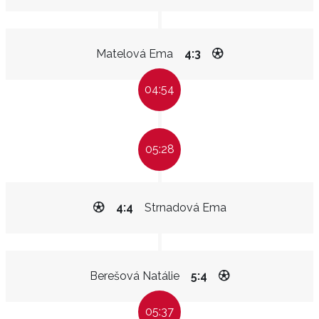
Matelová Ema
4:3
04:54
05:28
4:4
Strnadová Ema
Berešová Natálie
5:4
05:37