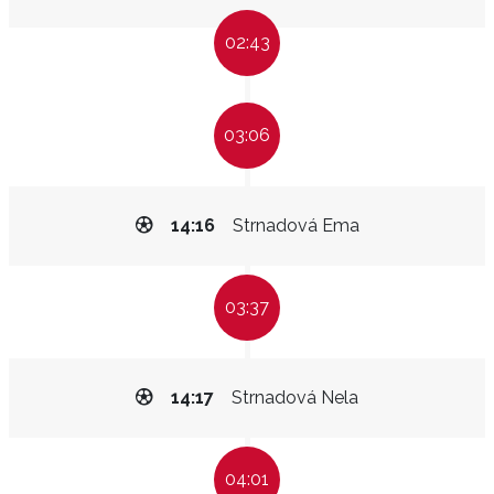
02:43
03:06
14:16
Strnadová Ema
03:37
14:17
Strnadová Nela
04:01