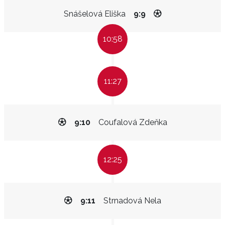
Snášelová Eliška
9:9
10:58
11:27
9:10
Coufalová Zdeňka
12:25
9:11
Strnadová Nela