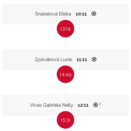
Snášelová Eliška
10:11
13:19
Zpěváková Lucie
11:11
14:49
7
Vivas Gabriela Nelly
12:11
15:31