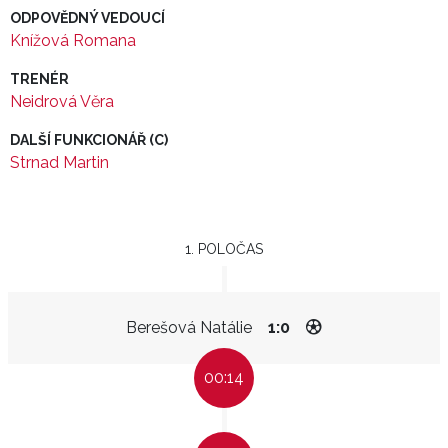
ODPOVĚDNÝ VEDOUCÍ
Knížová Romana
TRENÉR
Neidrová Věra
DALŠÍ FUNKCIONÁŘ (C)
Strnad Martin
1. POLOČAS
Berešová Natálie
1:0
00:14