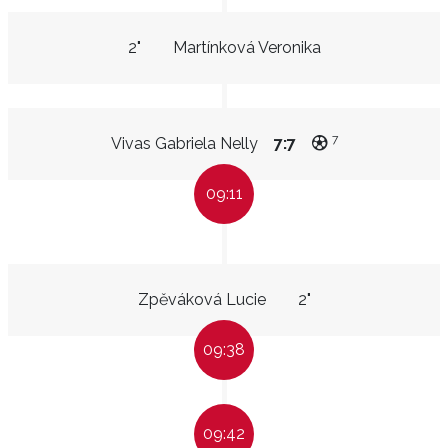
2"
Martínková Veronika
7
Vivas Gabriela Nelly
7:7
09:11
Zpěváková Lucie
2"
09:38
09:42