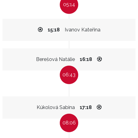
05:14
15:18
Ivanov Kateřina
Berešová Natálie
16:18
06:43
Kúkolová Sabina
17:18
08:06