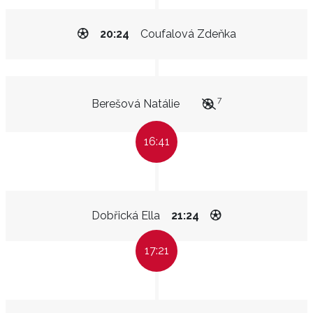
20:24
Coufalová Zdeňka
7
Berešová Natálie
16:41
Dobřická Ella
21:24
17:21