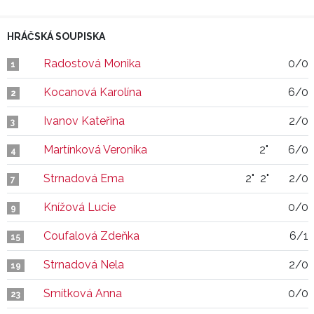
HRÁČSKÁ SOUPISKA
Radostová Monika
0/0
1
Kocanová Karolína
6/0
2
Ivanov Kateřina
2/0
3
Martínková Veronika
2"
6/0
4
Strnadová Ema
2"
2"
2/0
7
Knížová Lucie
0/0
9
Coufalová Zdeňka
6/1
15
Strnadová Nela
2/0
19
Smítková Anna
0/0
23