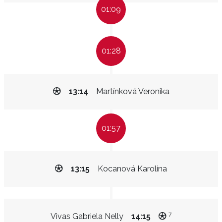
01:09
01:28
13:14
Martínková Veronika
01:57
13:15
Kocanová Karolína
7
Vivas Gabriela Nelly
14:15