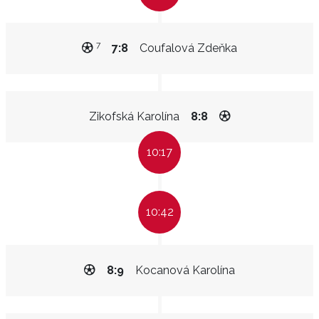
7
7:8
Coufalová Zdeňka
Zikofská Karolína
8:8
10:17
10:42
8:9
Kocanová Karolína