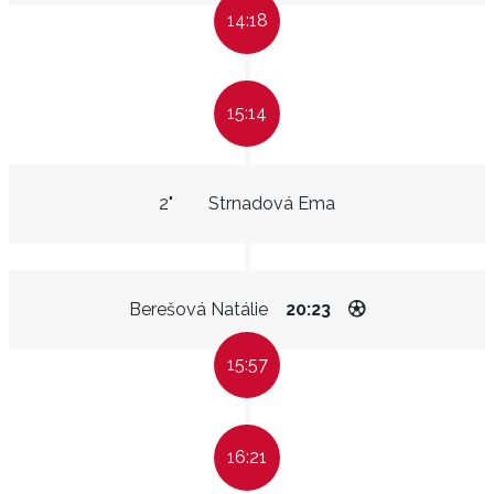
14:18
15:14
2"
Strnadová Ema
Berešová Natálie
20:23
15:57
16:21