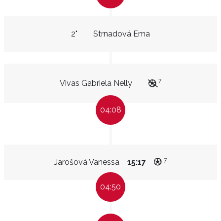
2"
Strnadová Ema
7
Vivas Gabriela Nelly
04:08
7
Jarošová Vanessa
15:17
04:50