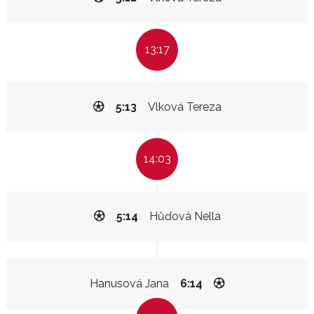
13:17
5:13
Vlková Tereza
14:03
5:14
Hůďová Nella
Hanusová Jana
6:14