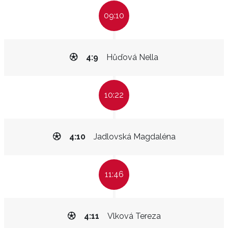
09:10
4:9
Hůďová Nella
10:22
4:10
Jadlovská Magdaléna
11:46
4:11
Vlková Tereza