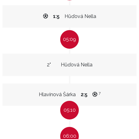
1:5
Hůďová Nella
05:09
2"
Hůďová Nella
7
Hlavínová Šárka
2:5
05:10
06:00