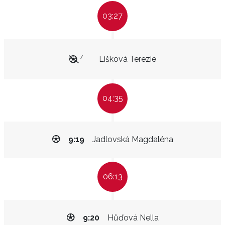
03:27
7
Lišková Terezie
04:35
9:19
Jadlovská Magdaléna
06:13
9:20
Hůďová Nella