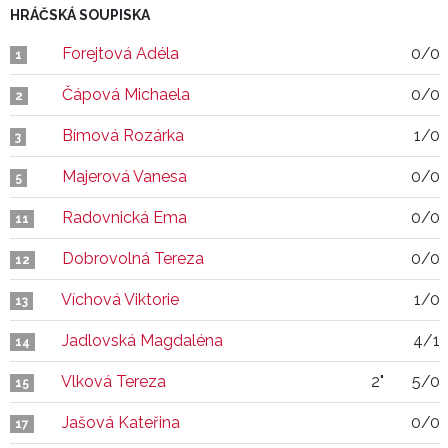
HRÁČSKÁ SOUPISKA
Forejtová Adéla
0/0
1
Čápová Michaela
0/0
2
Bímová Rozárka
1/0
3
Majerová Vanesa
0/0
5
Radovnická Ema
0/0
11
Dobrovolná Tereza
0/0
12
Víchová Viktorie
1/0
13
Jadlovská Magdaléna
4/1
14
Vlková Tereza
2"
5/0
15
Jašová Kateřina
0/0
17