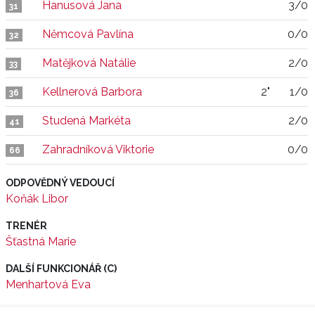
Hanusová Jana
3/0
31
Němcová Pavlína
0/0
32
Matějková Natálie
2/0
33
Kellnerová Barbora
2"
1/0
36
Studená Markéta
2/0
41
Zahradníková Viktorie
0/0
66
ODPOVĚDNÝ VEDOUCÍ
Koňák Libor
TRENÉR
Šťastná Marie
DALŠÍ FUNKCIONÁŘ (C)
Menhartová Eva