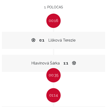
1. POLOČAS
00:16
0:1
Lišková Terezie
Hlavínová Šárka
1:1
00:35
01:14