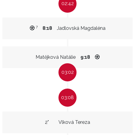
02:42
7
8:18
Jadlovská Magdaléna
Matějková Natálie
9:18
03:02
03:08
2"
Vlková Tereza