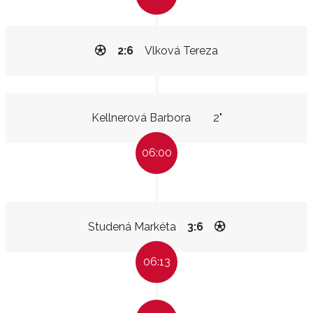
2:6
Vlková Tereza
Kellnerová Barbora
2"
06:00
Studená Markéta
3:6
06:13