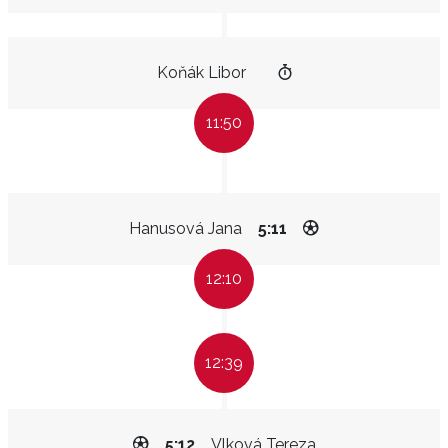
Koňák Libor
11:50
Hanusová Jana
5:11
12:10
12:39
5:12
Vlková Tereza