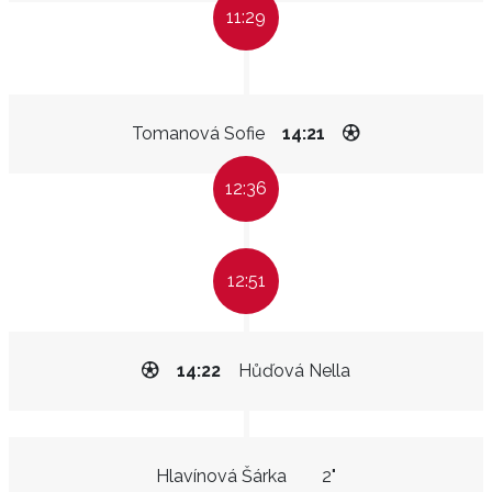
11:29
Tomanová Sofie
14:21
12:36
12:51
14:22
Hůďová Nella
Hlavínová Šárka
2"