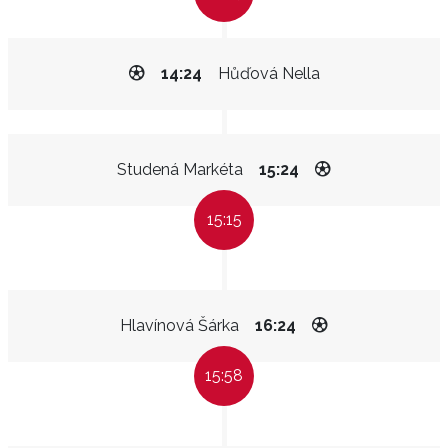
14:24
Hůďová Nella
Studená Markéta
15:24
15:15
Hlavínová Šárka
16:24
15:58