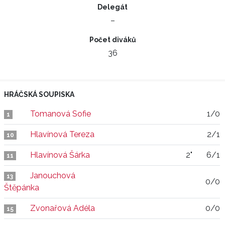
Delegát
–
Počet diváků
36
HRÁČSKÁ SOUPISKA
Tomanová Sofie
1/0
1
Hlavínová Tereza
2/1
10
Hlavínová Šárka
2"
6/1
11
Janouchová
13
0/0
Štěpánka
Zvonařová Adéla
0/0
15