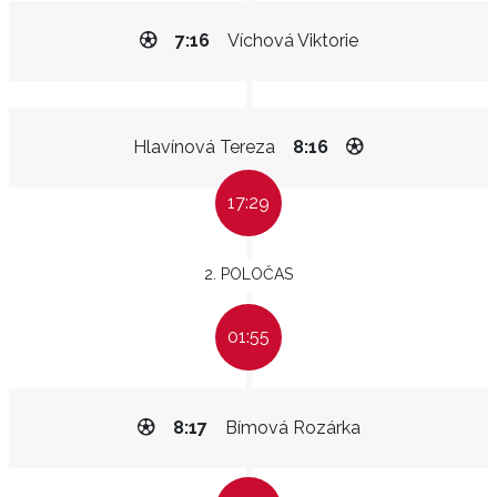
7:16
Víchová Viktorie
Hlavínová Tereza
8:16
17:29
2. POLOČAS
01:55
8:17
Bímová Rozárka