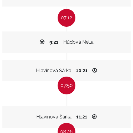
07:12
9:21
Hůďová Nella
Hlavínová Šárka
10:21
07:50
Hlavínová Šárka
11:21
08:26