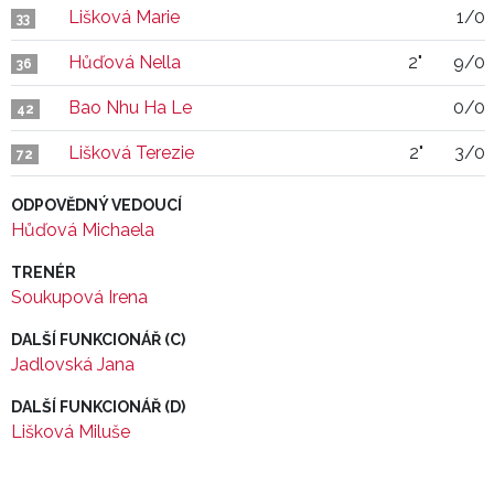
Lišková Marie
1/0
33
Hůďová Nella
2"
9/0
36
Bao Nhu Ha Le
0/0
42
Lišková Terezie
2"
3/0
72
ODPOVĚDNÝ VEDOUCÍ
Hůďová Michaela
TRENÉR
Soukupová Irena
DALŠÍ FUNKCIONÁŘ (C)
Jadlovská Jana
DALŠÍ FUNKCIONÁŘ (D)
Lišková Miluše