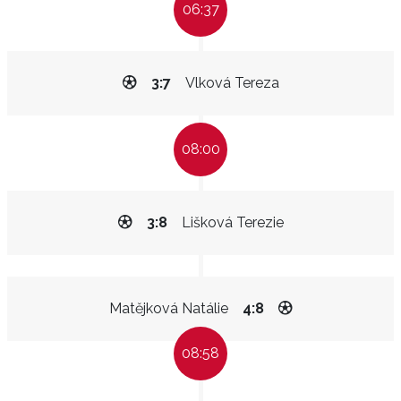
06:37
3:7
Vlková Tereza
08:00
3:8
Lišková Terezie
Matějková Natálie
4:8
08:58