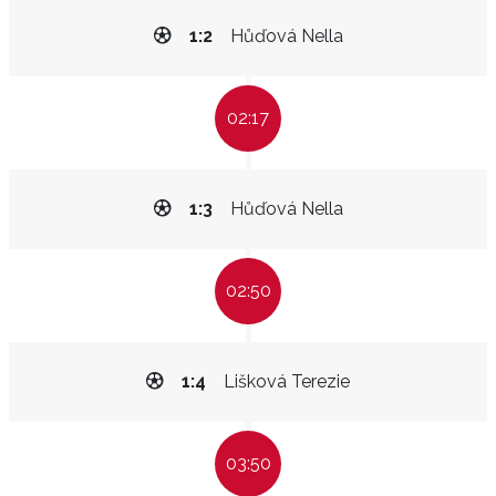
1:2
Hůďová Nella
02:17
1:3
Hůďová Nella
02:50
1:4
Lišková Terezie
03:50