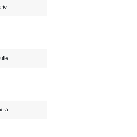
orie
ulie
aura