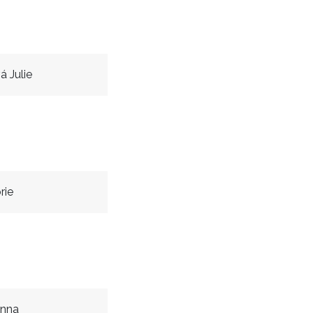
á Julie
rie
Anna