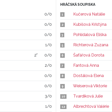
HRÁČSKÁ SOUPISKA
0/0
Kučerová Natálie
1
0/0
Kubišová Kristýna
2
0/0
Pohlídalová Eliška
3
1/0
Richterová Zuzana
5
2"
0/0
Šafářová Dorota
6
2/0
Fantová Anna
7
0/0
Dostálová Elena
8
0/0
Weiserová Viktorie
9
3/0
Tvardíková Julie
10
1/0
Albrechtová Valérie
12