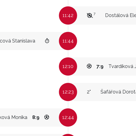
7
11:42
Dostálová El
cová Stanislava
11:44
12:10
7:9
Tvardíková J
12:23
2"
Šafářová Dorot
ková Monika
8:9
12:44