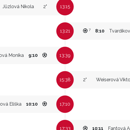
Jůzlová Nikola
2"
13:15
7
13:21
8:10
Tvardíkov
ová Monika
9:10
13:39
15:38
2"
Weiserová Vikto
ová Eliška
10:10
17:10
17:33
10:11
Fantová 