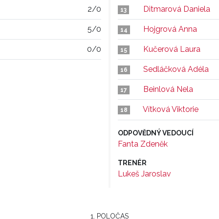
2/0
Ditmarová Daniela
13
5/0
Hojgrová Anna
14
0/0
Kučerová Laura
15
Sedláčková Adéla
16
Beinlová Nela
17
Vítková Viktorie
18
ODPOVĚDNÝ VEDOUCÍ
Fanta Zdeněk
TRENÉR
Lukeš Jaroslav
1. POLOČAS