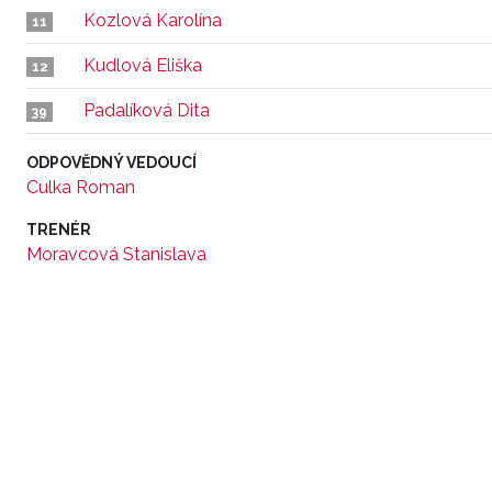
Kozlová Karolína
11
Kudlová Eliška
12
Padalíková Dita
39
ODPOVĚDNÝ VEDOUCÍ
Culka Roman
TRENÉR
Moravcová Stanislava