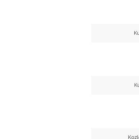
Ku
Ku
Kozl