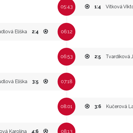
05:43
1:4
Vítková Vikt
dlová Eliška
2:4
06:12
06:53
2:5
Tvardíková J
dlová Eliška
3:5
07:18
08:01
3:6
Kučerová L
ová Karolína
4:6
08:13