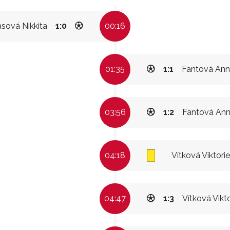
asová Nikkita
1:0
00:16
01:35
1:1
Fantová An
03:56
1:2
Fantová An
04:18
Vítková Viktorie
04:47
1:3
Vítková Vikto