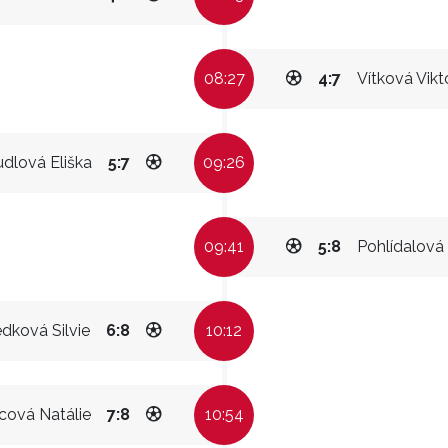
08:27
4:7
Vítková Vikt
dlová Eliška
5:7
09:26
09:41
5:8
Pohlídalová 
dková Silvie
6:8
10:12
cová Natálie
7:8
10:54