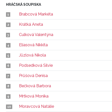
HRÁČSKÁ SOUPISKA
Brabcová Markéta
1
Krátká Aneta
2
Culková Valentýna
3
Eliasová Nikkita
4
Jůzlová Nikola
5
Podsedková Silvie
6
Průšová Denisa
7
Bečková Barbora
8
Mrtková Monika
9
Moravcová Natálie
10