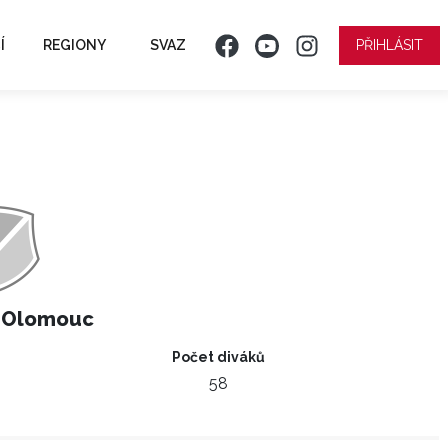
Í
REGIONY
SVAZ
PŘIHLÁSIT
 Olomouc
Počet diváků
58