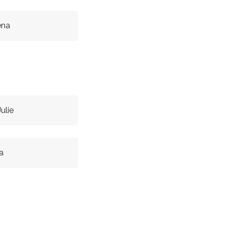
ena
ulie
a