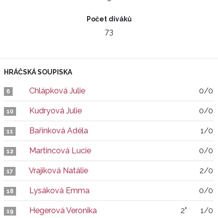
–
Počet diváků
73
HRÁČSKÁ SOUPISKA
Chlápková Julie
0/0
6
Kudryová Julie
0/0
10
Bařinková Adéla
1/0
11
Martincová Lucie
0/0
12
Vrajíková Natálie
2/0
17
Lysáková Emma
0/0
18
Hegerová Veronika
2"
1/0
19