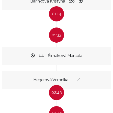
Bařinková Kristýna
1:0
01:14
01:33
1:1
Šimáková Marcela
Hegerová Veronika
2"
02:43