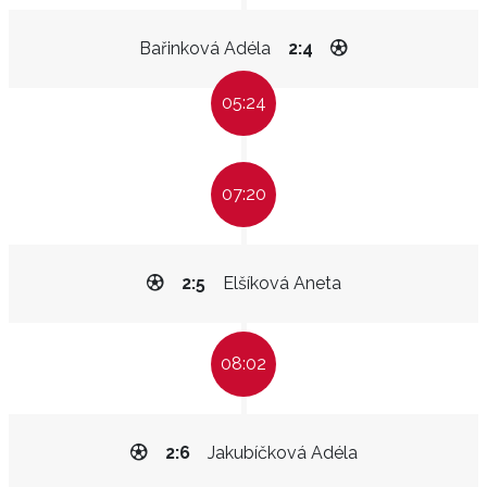
Bařinková Adéla
2:4
05:24
07:20
2:5
Elšíková Aneta
08:02
2:6
Jakubíčková Adéla