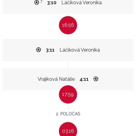
7
3:10
Láčíková Veronika
16:56
3:11
Láčíková Veronika
Vrajíková Natálie
4:11
17:59
2. POLOČAS
03:16