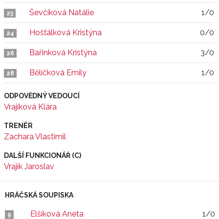
Ševčíková Natálie
1/0
23
Hošťálková Kristýna
0/0
24
Bařinková Kristýna
3/0
26
Bělíčková Emily
1/0
28
ODPOVĚDNÝ VEDOUCÍ
Vrajíková Klára
TRENÉR
Zachara Vlastimil
DALŠÍ FUNKCIONÁŘ (C)
Vrajík Jaroslav
HRÁČSKÁ SOUPISKA
Elšíková Aneta
1/0
9