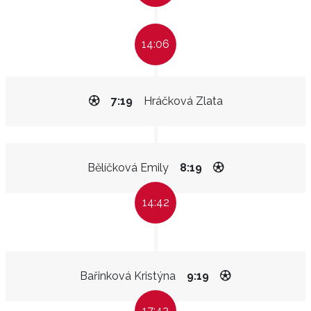
14:06
7:19
Hráčková Zlata
Bělíčková Emily
8:19
14:42
Bařinková Kristýna
9:19
17:43