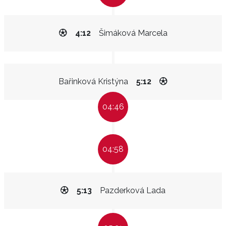
4:12
Šimáková Marcela
Bařinková Kristýna
5:12
04:46
04:58
5:13
Pazderková Lada