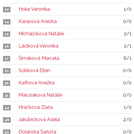
Hoke Veronika
1/0
10
Karasová Anežka
0/0
14
Michalčíková Natálie
2/1
15
Láčíková Veronika
2/1
16
Šimáková Marcela
6/1
17
Sobková Ellen
0/0
21
Kafková Anežka
0/0
30
Marušáková Natálie
0/0
35
Hráčková Zlata
1/0
44
Jakubíčková Adéla
2/0
46
Dolanská Šarlota
0/0
50