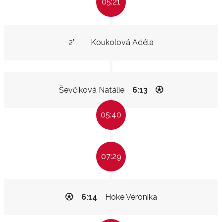
05:21
2"
Koukolová Adéla
Ševčíková Natálie
6:13
05:40
07:29
6:14
Hoke Veronika