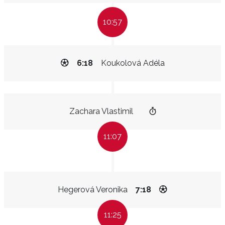
10:57
6:18
Koukolová Adéla
Zachara Vlastimil
11:07
Hegerová Veronika
7:18
11:25