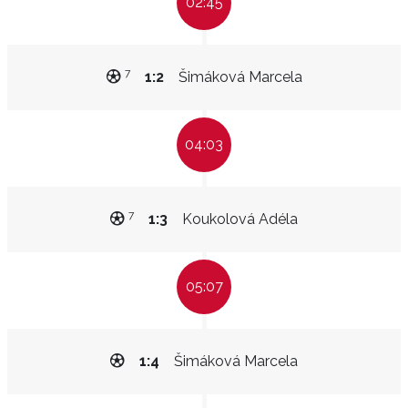
02:45
7
1:2
Šimáková Marcela
04:03
7
1:3
Koukolová Adéla
05:07
1:4
Šimáková Marcela