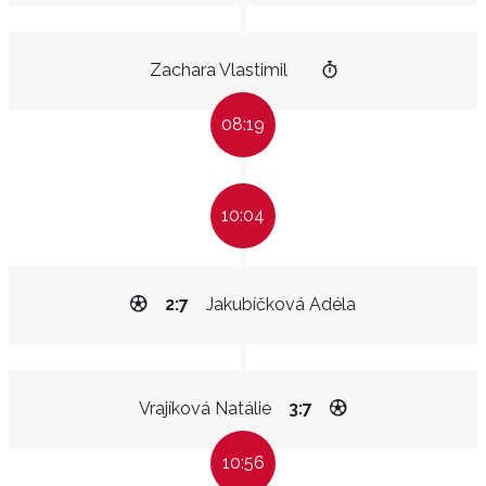
Zachara Vlastimil
08:19
10:04
2:7
Jakubíčková Adéla
Vrajíková Natálie
3:7
10:56