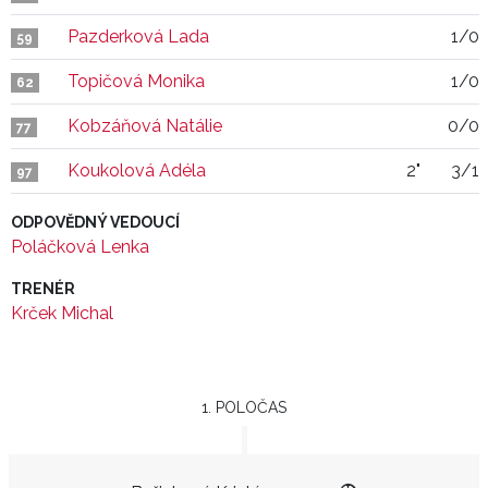
Pazderková Lada
1/0
59
Topičová Monika
1/0
62
Kobzáňová Natálie
0/0
77
Koukolová Adéla
2"
3/1
97
ODPOVĚDNÝ VEDOUCÍ
Poláčková Lenka
TRENÉR
Krček Michal
1. POLOČAS