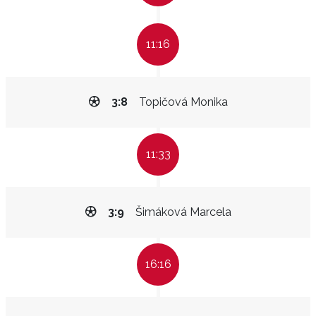
11:16
3:8
Topičová Monika
11:33
3:9
Šimáková Marcela
16:16