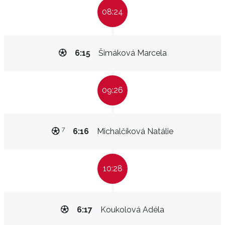
08:24
6:15
Šimáková Marcela
09:26
7
6:16
Michalčíková Natálie
10:28
6:17
Koukolová Adéla