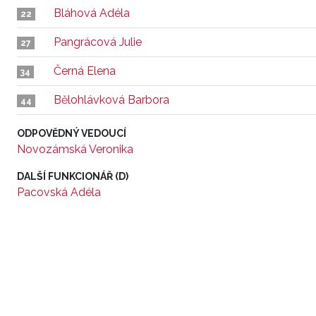
Bláhová Adéla
22
Pangrácová Julie
27
Černá Elena
34
Bělohlávková Barbora
44
ODPOVĚDNÝ VEDOUCÍ
Novozámská Veronika
DALŠÍ FUNKCIONÁŘ (D)
Pacovská Adéla