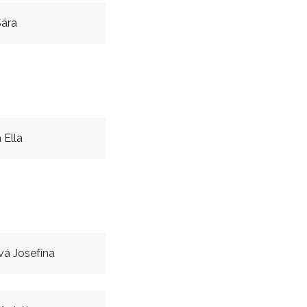
Sára
Ella
á Josefína