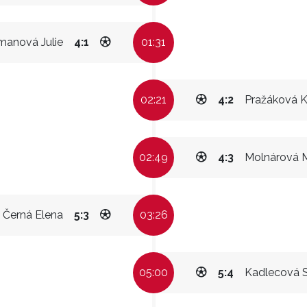
manová Julie
4:1
01:31
02:21
4:2
Pražáková K
02:49
4:3
Molnárová 
Černá Elena
5:3
03:26
05:00
5:4
Kadlecová S