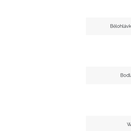
Bělohláv
Bodl
W