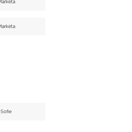
Markéta
Markéta
Sofie