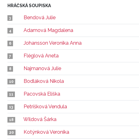
HRÁČSKÁ SOUPISKA
Bendová Julie
3
Adamová Magdalena
4
Johansson Veronika Anna
6
Fléglová Aneta
7
Najmanová Julie
8
Bodláková Nikola
10
Pacovská Eliška
11
Petrišková Vendula
13
Wildová Šárka
18
Kotýnková Veronika
20