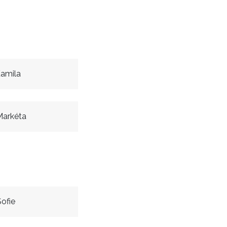
amila
Markéta
ofie