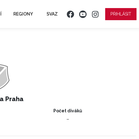
Í
REGIONY
SVAZ
PŘIHLÁSIT
a Praha
Počet diváků
–