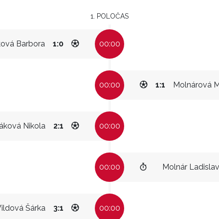
1. POLOČAS
ková Barbora
1:0
00:00
00:00
1:1
Molnárová M
áková Nikola
2:1
00:00
00:00
Molnár Ladisla
ildová Šárka
3:1
00:00