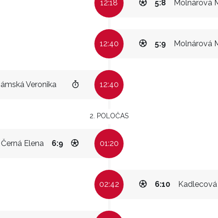
12:18
5:8
Molnárová 
12:40
5:9
Molnárová 
ámská Veronika
12:40
2. POLOČAS
Černá Elena
6:9
01:20
02:42
6:10
Kadlecová 