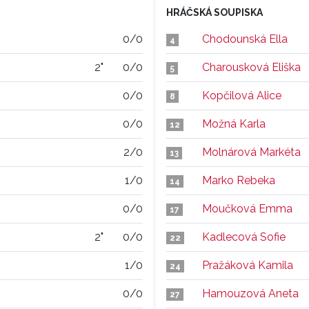
HRÁČSKÁ SOUPISKA
0/0
Chodounská Ella
4
2"
0/0
Charousková Eliška
5
0/0
Kopčilová Alice
8
0/0
Možná Karla
12
2/0
Molnárová Markéta
13
1/0
Marko Rebeka
14
0/0
Moučková Emma
17
2"
0/0
Kadlecová Sofie
22
1/0
Pražáková Kamila
24
0/0
Hamouzová Aneta
27