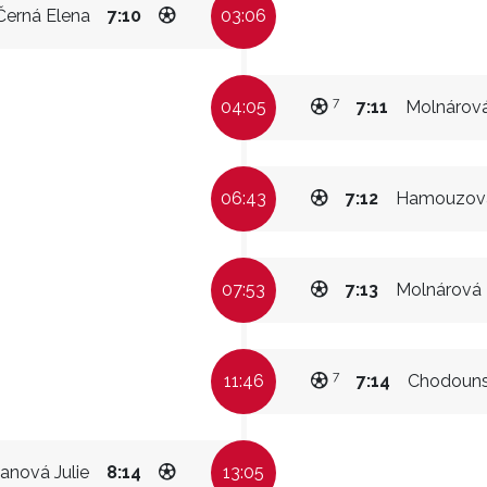
Černá Elena
7:10
03:06
7
04:05
7:11
Molnárov
06:43
7:12
Hamouzová
07:53
7:13
Molnárová
7
11:46
7:14
Chodouns
anová Julie
8:14
13:05