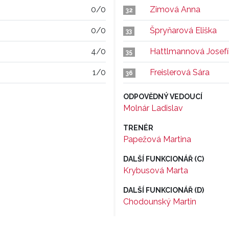
0/0
Zimová Anna
32
0/0
Špryňarová Eliška
33
4/0
Hattlmannová Josef
35
1/0
Freislerová Sára
36
ODPOVĚDNÝ VEDOUCÍ
Molnár Ladislav
TRENÉR
Papežová Martina
DALŠÍ FUNKCIONÁŘ (C)
Krybusová Marta
DALŠÍ FUNKCIONÁŘ (D)
Chodounský Martin