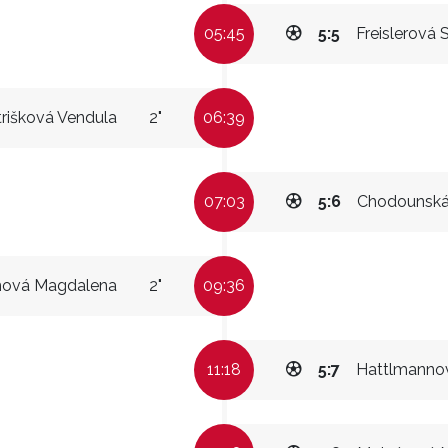
05:45
5:5
Freislerová 
trišková Vendula
2"
06:39
07:03
5:6
Chodounská 
ová Magdalena
2"
09:36
11:18
5:7
Hattlmannov