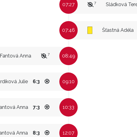
7
07:27
Sládková Ter
07:46
Šťastná Adéla
7
Fantová Anna
08:49
rdíková Julie
6:3
09:10
antová Anna
7:3
10:33
antová Anna
8:3
12:07