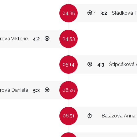
7
04:35
3:2
Sládková T
rová Viktorie
4:2
04:53
05:14
4:3
Štipčáková 
rová Daniela
5:3
06:25
06:51
Balážová Anna