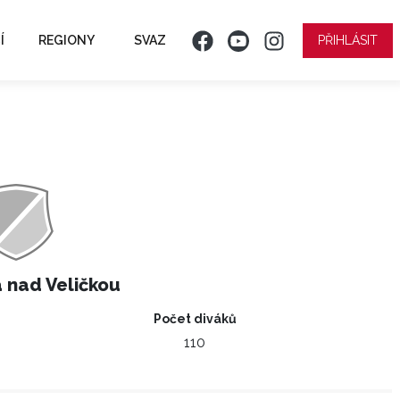
Í
REGIONY
SVAZ
PŘIHLÁSIT
 nad Veličkou
Počet diváků
110