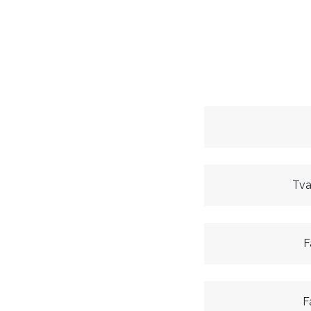
Tva
F
F