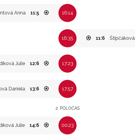
ntová Anna
11:5
16:14
16:35
11:6
Štipčáková
díková Julie
12:6
17:23
ová Daniela
13:6
17:57
2. POLOČAS
díková Julie
14:6
00:23