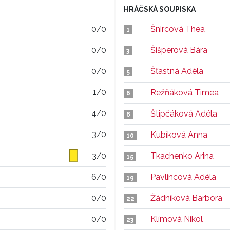
HRÁČSKÁ SOUPISKA
0/0
Šnircová Thea
1
0/0
Šišperová Bára
3
0/0
Šťastná Adéla
5
1/0
Režňáková Timea
6
4/0
Štipčáková Adéla
8
3/0
Kubíková Anna
10
3/0
Tkachenko Arina
15
6/0
Pavlincová Adéla
19
0/0
Žádníková Barbora
22
0/0
Klímová Nikol
23