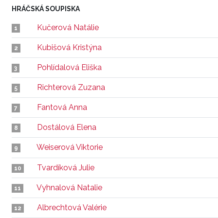
HRÁČSKÁ SOUPISKA
Kučerová Natálie
1
Kubišová Kristýna
2
Pohlídalová Eliška
3
Richterová Zuzana
5
Fantová Anna
7
Dostálová Elena
8
Weiserová Viktorie
9
Tvardíková Julie
10
Vyhnalová Natalie
11
Albrechtová Valérie
12