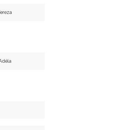
ereza
Adéla