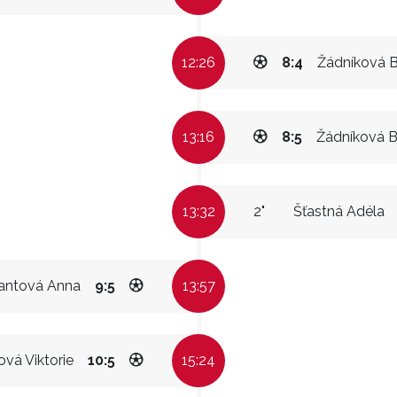
12:26
8:4
Žádníková 
13:16
8:5
Žádníková B
13:32
2"
Šťastná Adéla
antová Anna
9:5
13:57
vá Viktorie
10:5
15:24