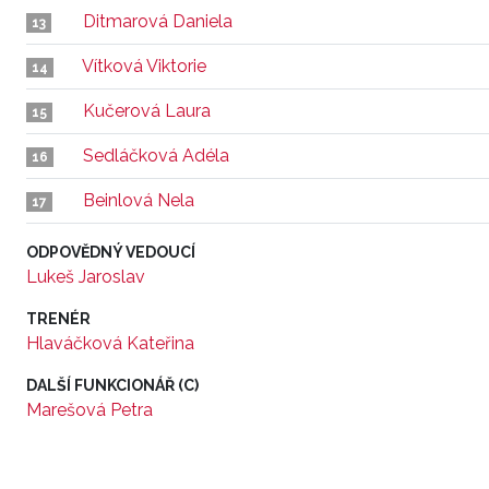
Ditmarová Daniela
13
Vítková Viktorie
14
Kučerová Laura
15
Sedláčková Adéla
16
Beinlová Nela
17
ODPOVĚDNÝ VEDOUCÍ
Lukeš Jaroslav
TRENÉR
Hlaváčková Kateřina
DALŠÍ FUNKCIONÁŘ (C)
Marešová Petra