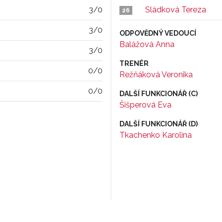
3/0
Sládková Tereza
26
3/0
ODPOVĚDNÝ VEDOUCÍ
Balážová Anna
3/0
TRENÉR
0/0
Režňáková Veronika
0/0
DALŠÍ FUNKCIONÁŘ (C)
Šišperová Eva
DALŠÍ FUNKCIONÁŘ (D)
Tkachenko Karolina