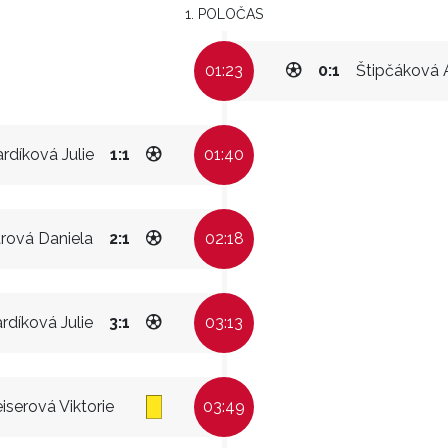
1. POLOČAS
01:23
0:1
Štipčáková 
rdíková Julie
1:1
01:40
rová Daniela
2:1
02:18
rdíková Julie
3:1
03:13
iserová Viktorie
03:49