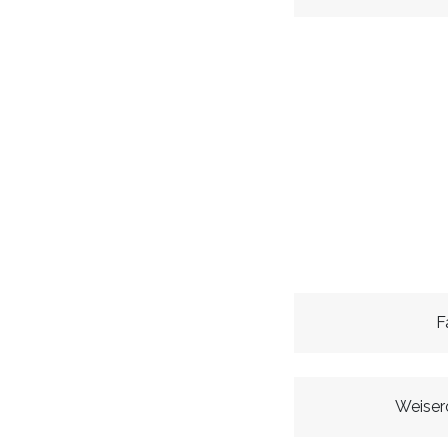
F
Weisero