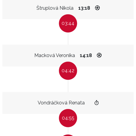
Štruplová Nikola
13:18
03:44
Macková Veronika
14:18
04:42
Vondráčková Renata
04:55