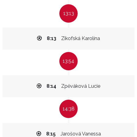
13:13
8:13
Zikofská Karolína
13:54
8:14
Zpěváková Lucie
14:38
8:15
Jarošová Vanessa