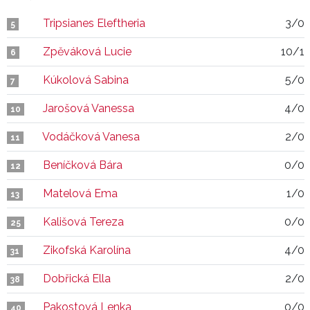
Tripsianes Eleftheria
3/0
5
Zpěváková Lucie
10/1
6
Kúkolová Sabina
5/0
7
Jarošová Vanessa
4/0
10
Vodáčková Vanesa
2/0
11
Beníčková Bára
0/0
12
Matelová Ema
1/0
13
Kališová Tereza
0/0
25
Zikofská Karolína
4/0
31
Dobřická Ella
2/0
38
Pakostová Lenka
0/0
40