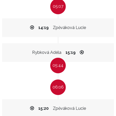
05:07
14:19
Zpěváková Lucie
Rybková Adéla
15:19
05:44
06:06
15:20
Zpěváková Lucie