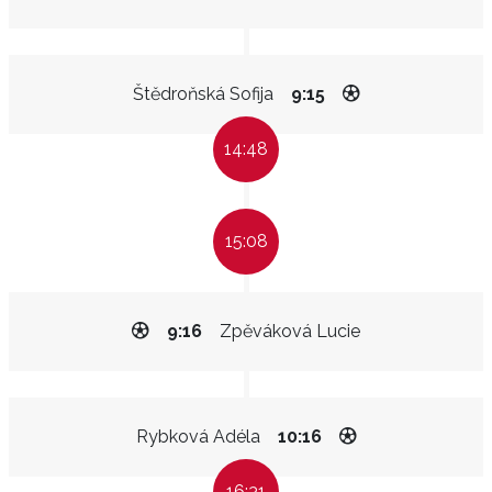
Štědroňská Sofija
9:15
14:48
15:08
9:16
Zpěváková Lucie
Rybková Adéla
10:16
16:31