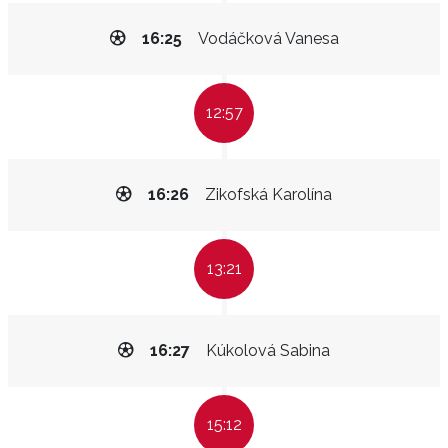
16:25
Vodáčková Vanesa
12:57
16:26
Zikofská Karolína
13:21
16:27
Kúkolová Sabina
15:12