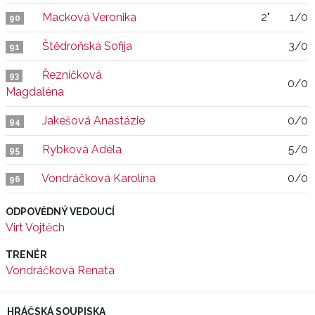
Macková Veronika
2"
1/0
90
Štědroňská Sofija
3/0
91
Řezníčková
93
0/0
Magdaléna
Jakešová Anastázie
0/0
94
Rybková Adéla
5/0
95
Vondráčková Karolína
0/0
96
ODPOVĚDNÝ VEDOUCÍ
Virt Vojtěch
TRENÉR
Vondráčková Renata
HRÁČSKÁ SOUPISKA