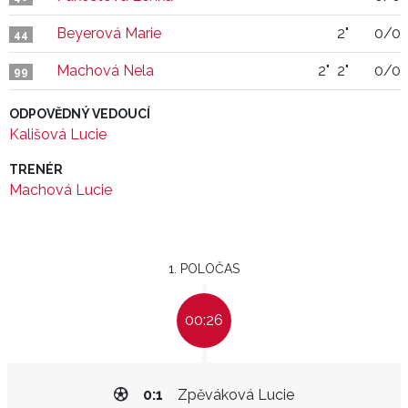
Beyerová Marie
2"
0/0
44
Machová Nela
2"
2"
0/0
99
ODPOVĚDNÝ VEDOUCÍ
Kališová Lucie
TRENÉR
Machová Lucie
1. POLOČAS
00:26
0:1
Zpěváková Lucie