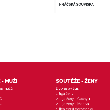
HRÁČSKÁ SOUPISKA
- MUŽI
SOUTĚŽE - ŽENY
iga mužů
Doprastav liga
1. liga ženy
VČ
2. liga ženy - Čechy 1
ZČ
2. liga ženy - Morava
1. liga starší dorostenky