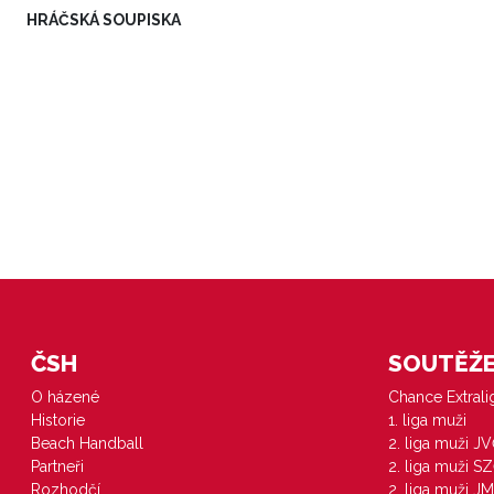
HRÁČSKÁ SOUPISKA
ČSH
SOUTĚŽE 
O házené
Chance Extral
Historie
1. liga muži
Beach Handball
2. liga muži J
Partneři
2. liga muži S
Rozhodčí
2. liga muži JM