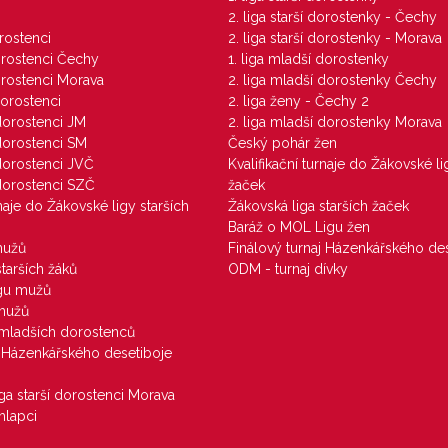
M
2. liga starší dorostenky - Čechy
orostenci
2. liga starší dorostenky - Morava
dorostenci Čechy
1. liga mladší dorostenky
dorostenci Morava
2. liga mladší dorostenky Čechy
dorostenci
2. liga ženy - Čechy 2
 dorostenci JM
2. liga mladší dorostenky Morava
 dorostenci SM
Český pohár žen
 dorostenci JVČ
Kvalifikační turnaje do Žákovské li
 dorostenci SZČ
žaček
rnaje do Žákovské ligy starších
Žákovská liga starších žaček
Baráž o MOL Ligu žen
mužů
Finálový turnaj Házenkářského des
starších žáků
ODM - turnaj dívky
igu mužů
 mužů
u mladších dorostenců
j Házenkářského desetiboje
iga starší dorostenci Morava
hlapci