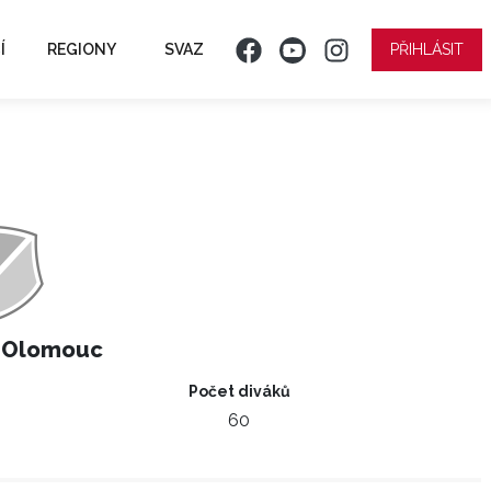
Í
REGIONY
SVAZ
PŘIHLÁSIT
 Olomouc
Počet diváků
60