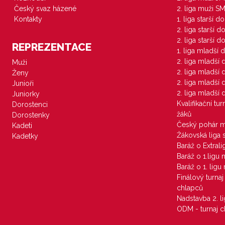
Český svaz házené
2. liga muži S
Kontakty
1. liga starší d
2. liga starší 
2. liga starší 
REPREZENTACE
1. liga mladší 
2. liga mladší
Muži
2. liga mladší
Ženy
2. liga mladší
Junioři
2. liga mladší
Juniorky
Kvalifikační tu
Dorostenci
žáků
Dorostenky
Český pohár 
Kadeti
Žákovská liga 
Kadetky
Baráž o Extral
Baráž o 1.ligu
Baráž o 1. lig
Finálový turna
chlapců
Nadstavba 2. l
ODM - turnaj c