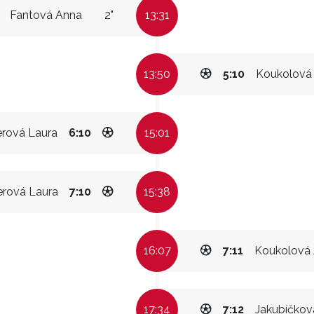
Fantová Anna
2"
13:31
13:50
5:10
Koukolová
rová Laura
6:10
15:01
rová Laura
7:10
15:38
16:07
7:11
Koukolová 
17:34
7:12
Jakubíčkov