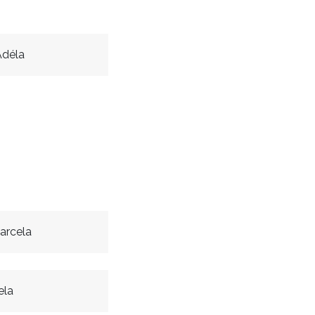
Adéla
arcela
ela