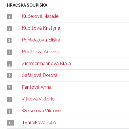
HRÁČSKÁ SOUPISKA
Kučerová Natálie
1
Kubišová Kristýna
2
Pohlídalová Eliška
3
Peichlová Anežka
4
Zimmermannová Klára
5
Šafářová Dorota
6
Fantová Anna
7
Vítková Viktorie
8
Weiserová Viktorie
9
Tvardíková Julie
10