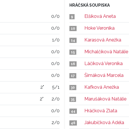
HRÁČSKÁ SOUPISKA
0/0
Elšíková Aneta
9
0/0
Hoke Veronika
10
1/0
Karasová Anežka
14
0/0
Michalčíková Natálie
15
0/0
Láčíková Veronika
16
0/0
Šimáková Marcela
17
2"
5/1
Kafková Anežka
30
2"
2/0
Marušáková Natálie
35
0/0
Hráčková Zlata
44
2/0
Jakubíčková Adéla
46