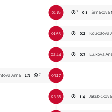
7
01:18
0:1
Šimáková 
01:55
0:2
Koukolová 
02:44
0:3
Elšíková An
7
ntová Anna
1:3
03:17
03:35
1:4
Jakubíčková