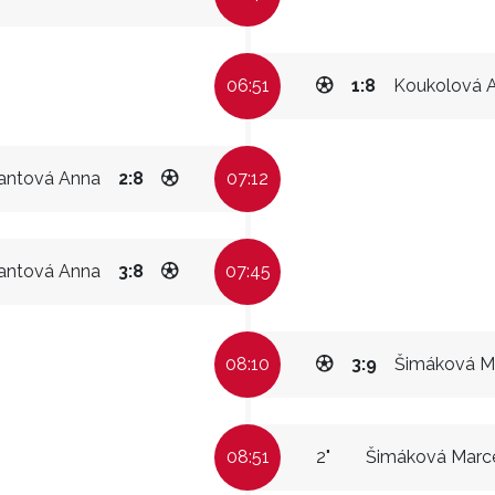
06:51
1:8
Koukolová 
antová Anna
2:8
07:12
antová Anna
3:8
07:45
08:10
3:9
Šimáková M
08:51
2"
Šimáková Marc