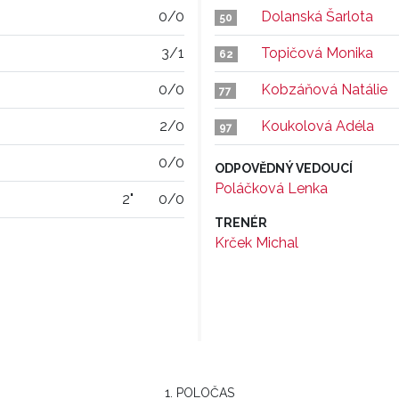
0/0
Dolanská Šarlota
50
3/1
Topičová Monika
62
0/0
Kobzáňová Natálie
77
2/0
Koukolová Adéla
97
0/0
ODPOVĚDNÝ VEDOUCÍ
Poláčková Lenka
2"
0/0
TRENÉR
Krček Michal
1. POLOČAS