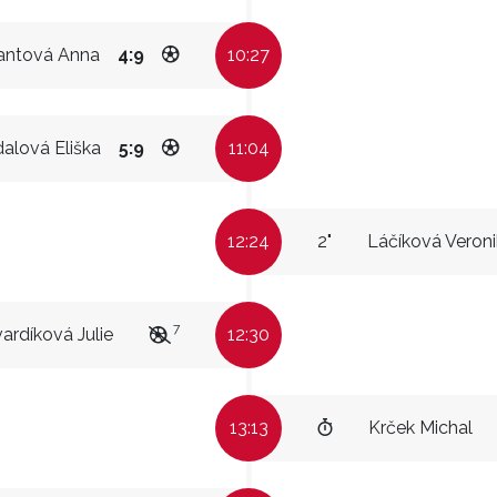
antová Anna
4:9
10:27
dalová Eliška
5:9
11:04
12:24
2"
Láčíková Veron
7
ardíková Julie
12:30
13:13
Krček Michal