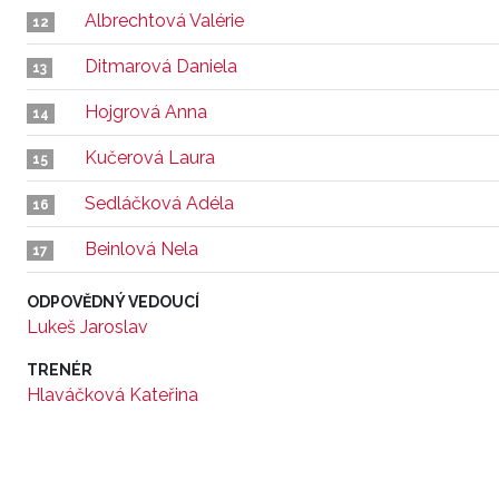
Albrechtová Valérie
12
Ditmarová Daniela
13
Hojgrová Anna
14
Kučerová Laura
15
Sedláčková Adéla
16
Beinlová Nela
17
ODPOVĚDNÝ VEDOUCÍ
Lukeš Jaroslav
TRENÉR
Hlaváčková Kateřina