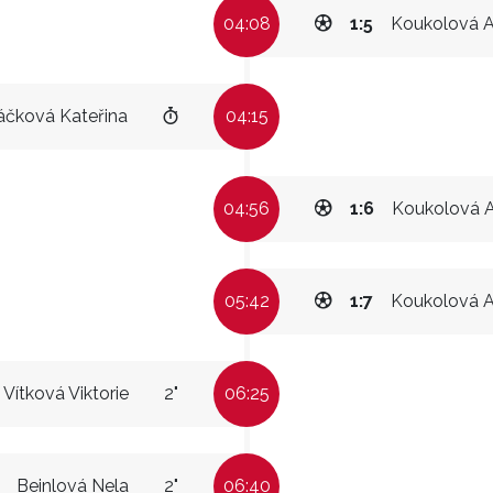
04:08
1:5
Koukolová 
áčková Kateřina
04:15
04:56
1:6
Koukolová 
05:42
1:7
Koukolová 
Vítková Viktorie
2"
06:25
Beinlová Nela
2"
06:40