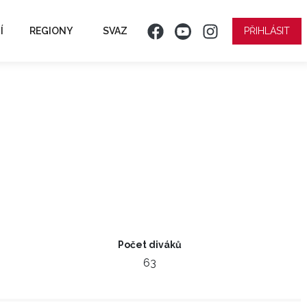
Í
REGIONY
SVAZ
PŘIHLÁSIT
Počet diváků
63