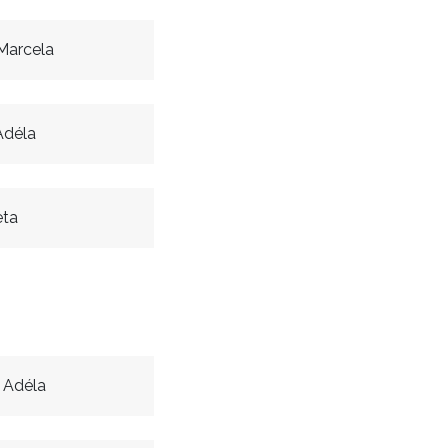
Marcela
Adéla
eta
 Adéla