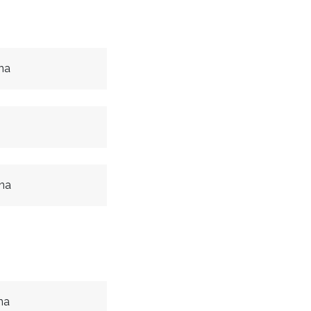
na
na
na