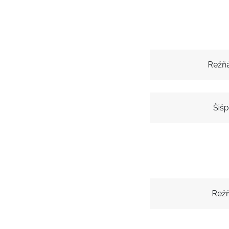
Režň
Šiš
Režň