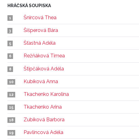
HRÁČSKÁ SOUPISKA
Šnircová Thea
1
Šišperová Bára
3
Šťastná Adéla
5
Režňáková Timea
6
Štipčáková Adéla
8
Kubíková Anna
10
Tkachenko Karolina
12
Tkachenko Arina
15
Zubíková Barbora
18
Pavlincová Adéla
19