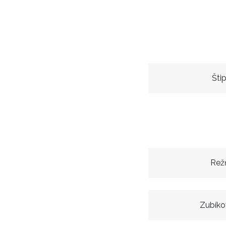
Šti
Rež
Zubíko