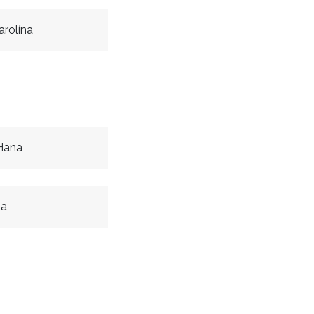
arolína
Hana
na