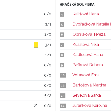
HRÁČSKÁ SOUPISKA
0/0
Kališová Hana
4
3/1
Dvořáčková Natálie E
5
2/0
Obršlíková Tereza
6
Kusslová Nela
3/1
7
Kadlecová Hana
1/1
8
Pašková Debora
0/0
9
Votavová Ema
0/0
10
Bartošová Martina
0/0
12
Ševelová Šárka
5/2
13
Juránková Karolína
2"
0/0
14