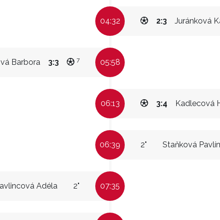
04:32
2:3
Juránková K
7
vá Barbora
3:3
05:58
06:13
3:4
Kadlecová 
06:39
2"
Staňková Pavlí
avlincová Adéla
2"
07:35