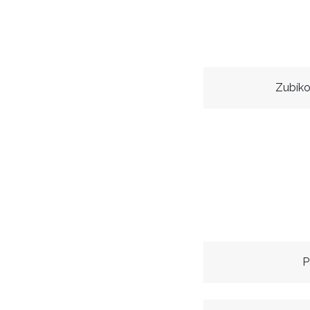
Zubíko
P