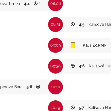
7
ková Timea
4:4
08:06
08:31
4:5
Kališová Ha
09:09
Kališ Zdenek
09:39
4:6
Kališová Ha
šperová Bára
5:6
10:10
10:19
5:7
Kališová Ha