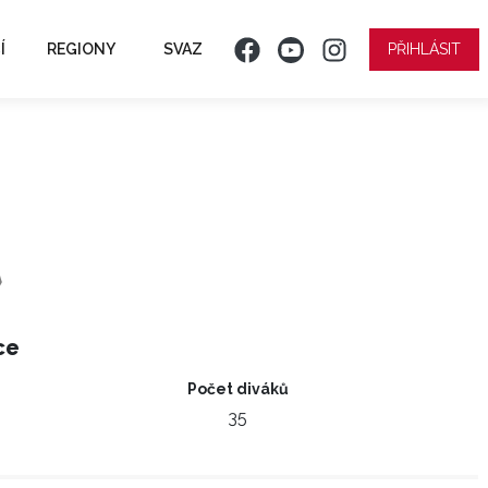
Í
REGIONY
SVAZ
PŘIHLÁSIT
ce
Počet diváků
35