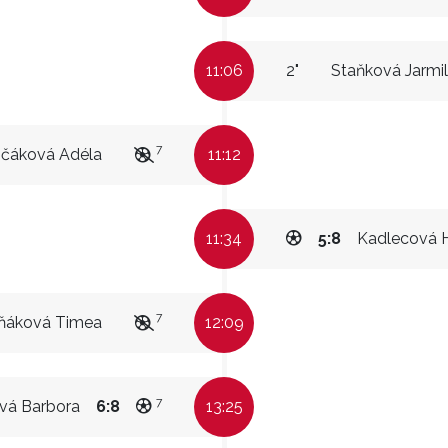
11:06
2"
Staňková Jarmi
7
pčáková Adéla
11:12
11:34
5:8
Kadlecová 
7
ňáková Timea
12:09
7
vá Barbora
6:8
13:25