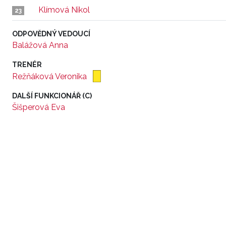
Klímová Nikol
23
ODPOVĚDNÝ VEDOUCÍ
Balážová Anna
TRENÉR
Režňáková Veronika
DALŠÍ FUNKCIONÁŘ (C)
Šišperová Eva