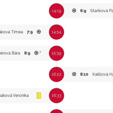
14:19
6:9
Staňková Pa
áková Timea
7:9
14:54
7
perová Bára
8:9
15:39
16:22
8:10
Kališová H
áková Veronika
16:33