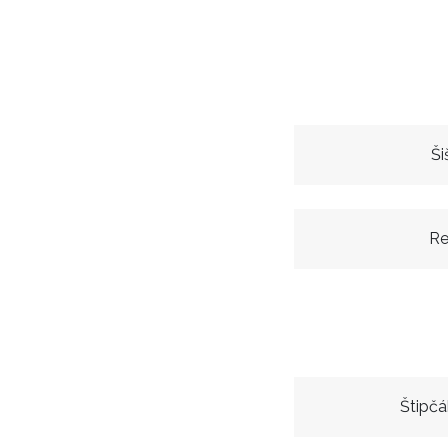
Ši
Re
Štipč