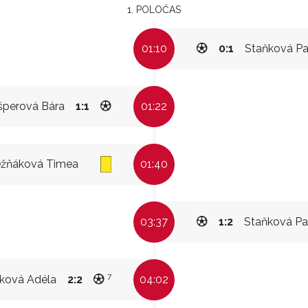
1. POLOČAS
01:10
0:1
Staňková Pa
šperová Bára
1:1
01:22
žňáková Timea
01:40
03:37
1:2
Staňková Pa
7
áková Adéla
2:2
04:02