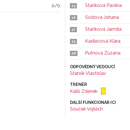
Staňková Pavlína
0/0
15
Svídová Johana
16
Staňková Jarmila
17
Kadlecová Klára
23
Putnová Zuzana
28
ODPOVĚDNÝ VEDOUCÍ
Staněk Vlastislav
TRENÉR
Kališ Zdenek
DALŠÍ FUNKCIONÁŘ (C)
Souček Vojtěch