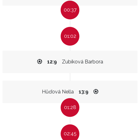
00:37
01:02
12:9
Zubíková Barbora
Hůďová Nella
13:9
01:28
02:45