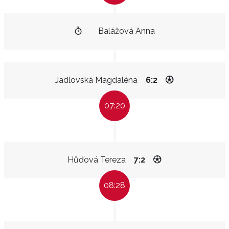
Balážová Anna
Jadlovská Magdaléna
6:2
07:20
Hůďová Tereza
7:2
08:28