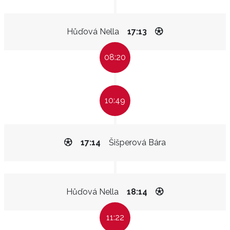
Hůďová Nella
17:13
08:20
10:49
17:14
Šišperová Bára
Hůďová Nella
18:14
11:22