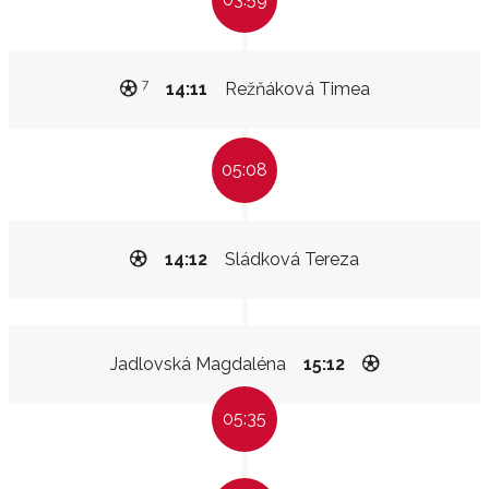
7
14:11
Režňáková Timea
05:08
14:12
Sládková Tereza
Jadlovská Magdaléna
15:12
05:35