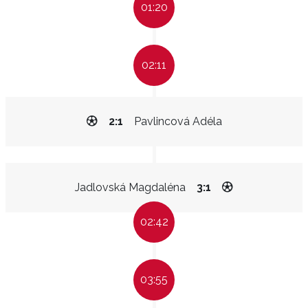
01:20
02:11
2:1
Pavlincová Adéla
Jadlovská Magdaléna
3:1
02:42
03:55