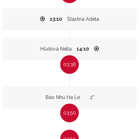
13:10
Šťastná Adéla
Hůďová Nella
14:10
03:38
Bao Nhu Ha Le
2"
03:50
03:59