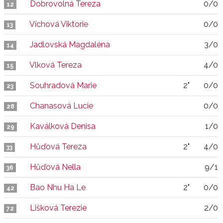
Dobrovolná Tereza
0/0
12
Víchová Viktorie
0/0
13
Jadlovská Magdaléna
3/0
14
Vlková Tereza
4/0
15
Souhradová Marie
2"
0/0
23
Chanasová Lucie
0/0
28
Kaválková Denisa
1/0
29
Hůďová Tereza
2"
4/0
33
Hůďová Nella
9/1
36
Bao Nhu Ha Le
2"
0/0
42
Lišková Terezie
2/0
72