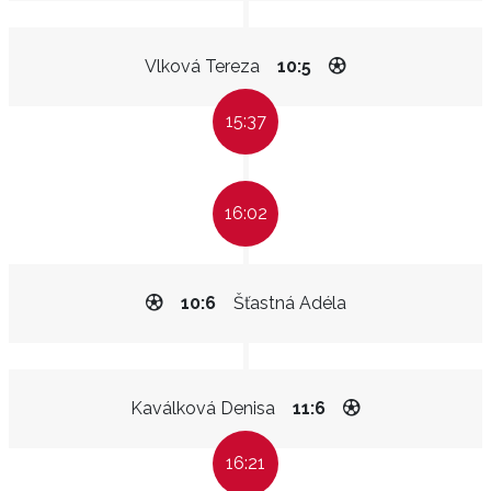
Vlková Tereza
10:5
15:37
16:02
10:6
Šťastná Adéla
Kaválková Denisa
11:6
16:21