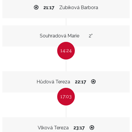
21:17
Zubíková Barbora
Souhradová Marie
2"
14:24
Hůďová Tereza
22:17
17:03
Vlková Tereza
23:17