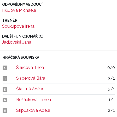
ODPOVĚDNÝ VEDOUCÍ
Hůďová Michaela
TRENÉR
Soukupová Irena
DALŠÍ FUNKCIONÁŘ (C)
Jadlovská Jana
HRÁČSKÁ SOUPISKA
Šnircová Thea
0/0
1
Šišperová Bára
3/1
3
Šťastná Adéla
3/1
5
Režňáková Timea
1/1
6
Štipčáková Adéla
2/1
8