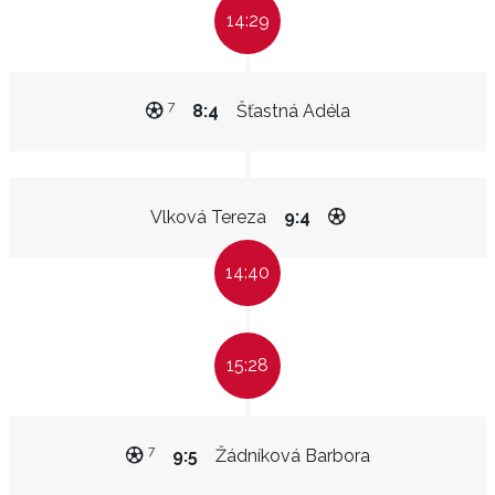
14:29
7
8:4
Šťastná Adéla
Vlková Tereza
9:4
14:40
15:28
7
9:5
Žádníková Barbora