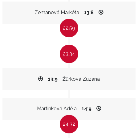
Zemanová Markéta
13:8
22:59
23:34
13:9
Žůrková Zuzana
Martinková Adéla
14:9
24:32