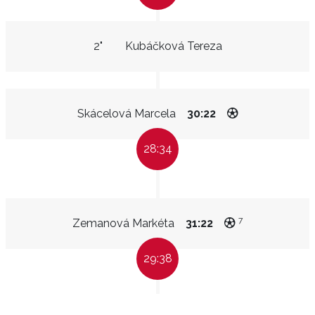
2"
Kubáčková Tereza
Skácelová Marcela
30:22
28:34
7
Zemanová Markéta
31:22
29:38