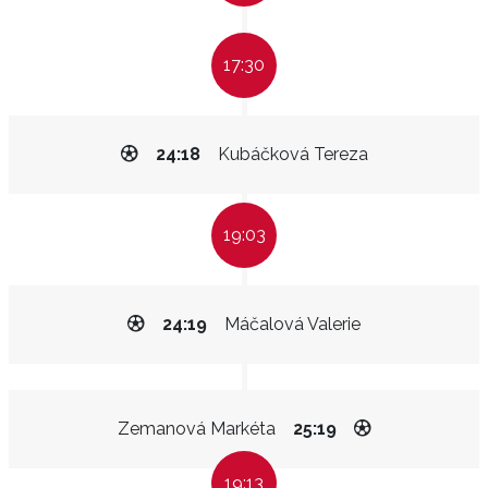
17:30
24:18
Kubáčková Tereza
19:03
24:19
Máčalová Valerie
Zemanová Markéta
25:19
19:13