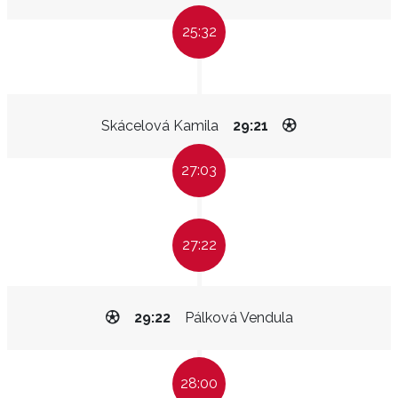
25:32
Skácelová Kamila
29:21
27:03
27:22
29:22
Pálková Vendula
28:00