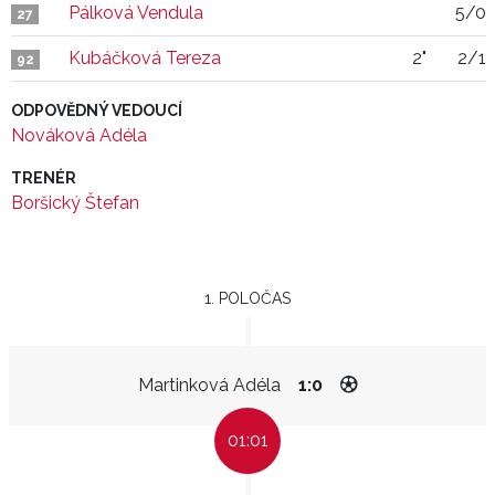
Pálková Vendula
5/0
27
Kubáčková Tereza
2"
2/1
92
ODPOVĚDNÝ VEDOUCÍ
Nováková Adéla
TRENÉR
Boršický Štefan
1. POLOČAS
Martinková Adéla
1:0
01:01