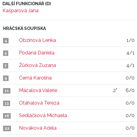
DALŠÍ FUNKCIONÁŘ (D)
Kašparová Jana
HRÁČSKÁ SOUPISKA
Obzinová Lenka
1/0
4
Podaná Daniela
4/1
5
Žůrková Zuzana
4/1
7
Černá Karolína
0/0
9
Máčalová Valerie
2"
6/0
11
Otáhalová Tereza
0/0
13
Sedláčková Michaela
0/0
16
Nováková Adéla
0/0
22