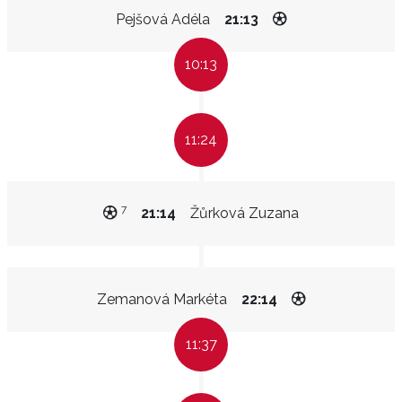
Pejšová Adéla
21:13
10:13
11:24
7
21:14
Žůrková Zuzana
Zemanová Markéta
22:14
11:37