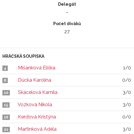
Delegát
–
Počet diváků
27
HRÁČSKÁ SOUPISKA
Míšanková Eliška
1/0
4
Dúcka Karolína
0/0
8
Skácelová Kamila
3/0
10
Vozková Nikola
3/0
15
Kerďová Kristýna
0/0
16
Martinková Adéla
3/0
21