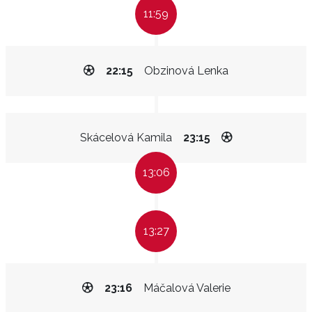
11:59
22:15
Obzinová Lenka
Skácelová Kamila
23:15
13:06
13:27
23:16
Máčalová Valerie