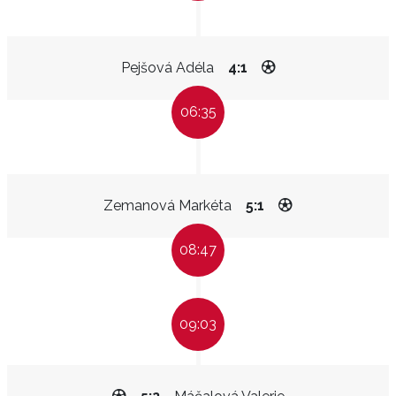
Pejšová Adéla
4:1
06:35
Zemanová Markéta
5:1
08:47
09:03