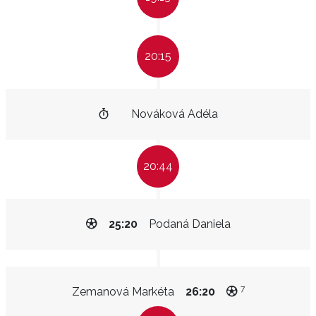
20:15
Nováková Adéla
20:44
25:20
Podaná Daniela
7
Zemanová Markéta
26:20