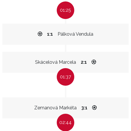
01:25
1:1
Pálková Vendula
Skácelová Marcela
2:1
01:37
Zemanová Markéta
3:1
02:44