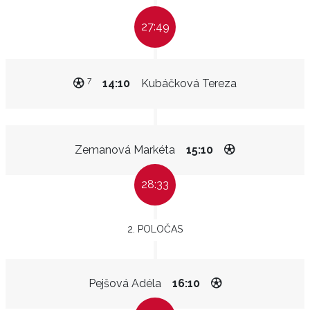
27:49
7
14:10
Kubáčková Tereza
Zemanová Markéta
15:10
28:33
2. POLOČAS
Pejšová Adéla
16:10