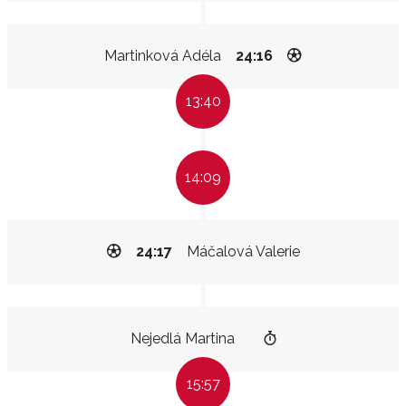
Martinková Adéla
24:16
13:40
14:09
24:17
Máčalová Valerie
Nejedlá Martina
15:57