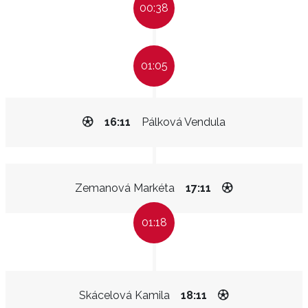
00:38
01:05
16:11
Pálková Vendula
Zemanová Markéta
17:11
01:18
Skácelová Kamila
18:11