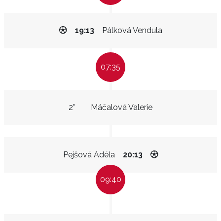
19:13
Pálková Vendula
07:35
2"
Máčalová Valerie
Pejšová Adéla
20:13
09:40