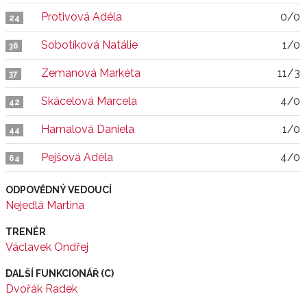
Protivová Adéla
0/0
24
Sobotíková Natálie
1/0
36
Zemanová Markéta
11/3
37
Skácelová Marcela
4/0
42
Hamalová Daniela
1/0
44
Pejšová Adéla
4/0
64
ODPOVĚDNÝ VEDOUCÍ
Nejedlá Martina
TRENÉR
Václavek Ondřej
DALŠÍ FUNKCIONÁŘ (C)
Dvořák Radek