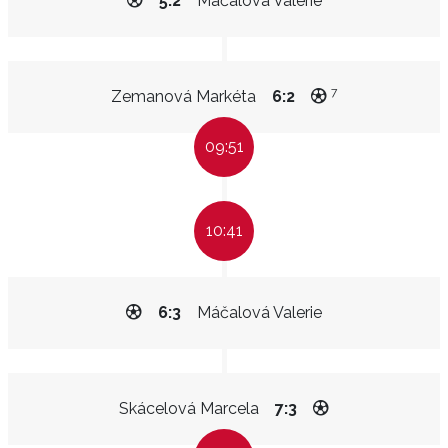
5:2
Máčalová Valerie
7
Zemanová Markéta
6:2
09:51
10:41
6:3
Máčalová Valerie
Skácelová Marcela
7:3