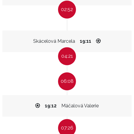
02:52
Skácelová Marcela
19:11
04:21
06:08
19:12
Máčalová Valerie
07:26