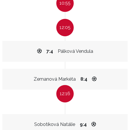
10:55
12:05
7:4
Pálková Vendula
Zemanová Markéta
8:4
12:16
Sobotíková Natálie
9:4