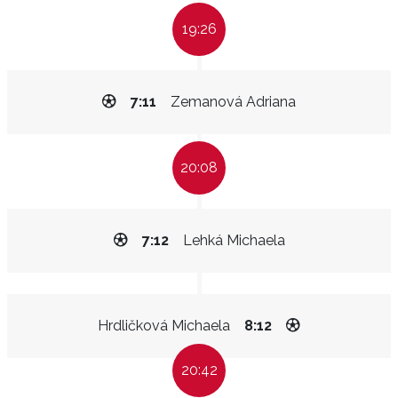
19:26
7:11
Zemanová Adriana
20:08
7:12
Lehká Michaela
Hrdličková Michaela
8:12
20:42