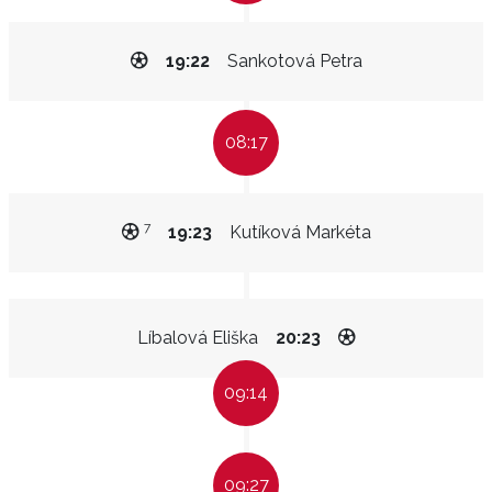
19:22
Sankotová Petra
08:17
7
19:23
Kutíková Markéta
Líbalová Eliška
20:23
09:14
09:27