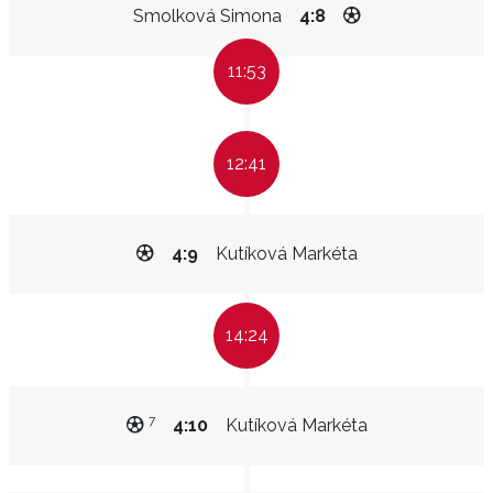
Smolková Simona
4:8
11:53
12:41
4:9
Kutíková Markéta
14:24
7
4:10
Kutíková Markéta