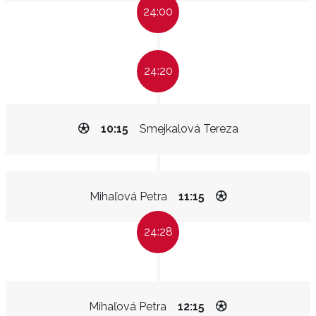
24:00
24:20
10:15
Smejkalová Tereza
Mihaľová Petra
11:15
24:28
Mihaľová Petra
12:15