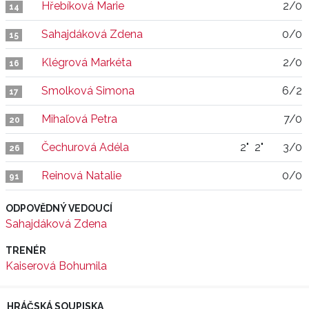
Hřebíková Marie
2/0
14
Sahajdáková Zdena
0/0
15
Klégrová Markéta
2/0
16
Smolková Simona
6/2
17
Mihaľová Petra
7/0
20
Čechurová Adéla
2"
2"
3/0
26
Reinová Natalie
0/0
91
ODPOVĚDNÝ VEDOUCÍ
Sahajdáková Zdena
TRENÉR
Kaiserová Bohumila
HRÁČSKÁ SOUPISKA