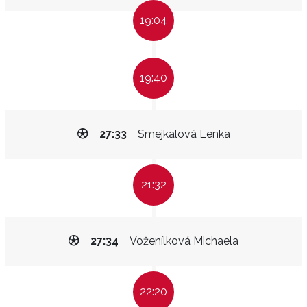
19:04
19:40
27:33
Smejkalová Lenka
21:32
27:34
Voženílková Michaela
22:20