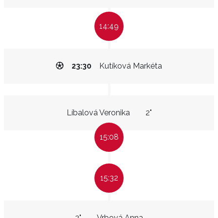
14:49
23:30
Kutíková Markéta
Líbalová Veronika
2"
15:08
15:32
2"
Vrbová Anna