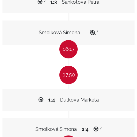
7
1:3
Sankotová Petra
7
Smolková Simona
06:17
07:50
1:4
Dutková Markéta
7
Smolková Simona
2:4