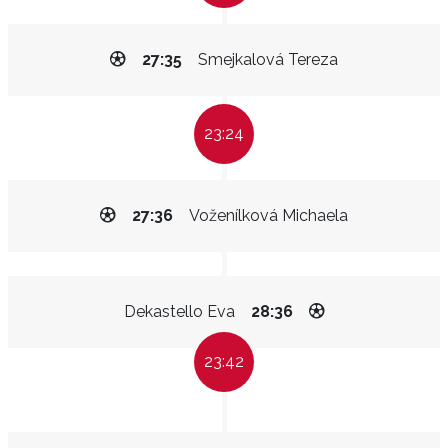
27:35
Smejkalová Tereza
23:24
27:36
Voženílková Michaela
Dekastello Eva
28:36
23:42