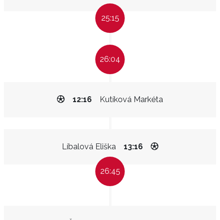
25:15
26:04
12:16
Kutíková Markéta
Líbalová Eliška
13:16
26:45