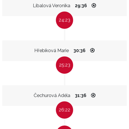
Líbalová Veronika
29:36
24:23
Hřebíková Marie
30:36
25:23
Čechurová Adéla
31:36
26:22