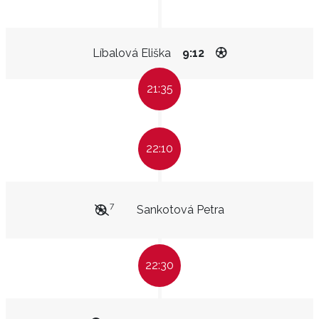
Líbalová Eliška
9:12
21:35
22:10
7
Sankotová Petra
22:30