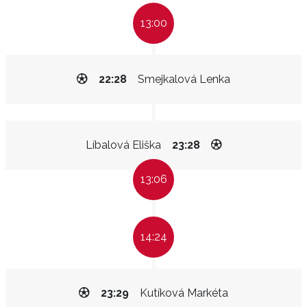
13:00
22:28
Smejkalová Lenka
Líbalová Eliška
23:28
13:06
14:24
23:29
Kutíková Markéta