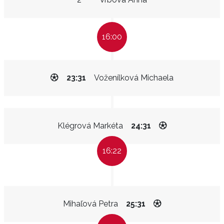
16:00
23:31
Voženílková Michaela
Klégrová Markéta
24:31
16:22
Mihaľová Petra
25:31