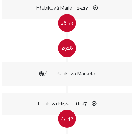
Hřebíková Marie
15:17
28:53
29:18
7
Kutíková Markéta
Líbalová Eliška
16:17
29:42