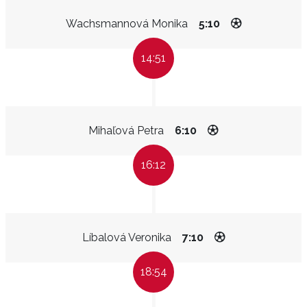
Wachsmannová Monika
5:10
14:51
Mihaľová Petra
6:10
16:12
Líbalová Veronika
7:10
18:54