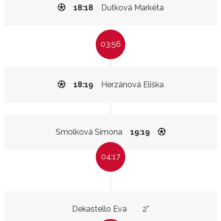
18:18
Dutková Markéta
03:56
18:19
Herzánová Eliška
Smolková Simona
19:19
04:17
Dekastello Eva
2"