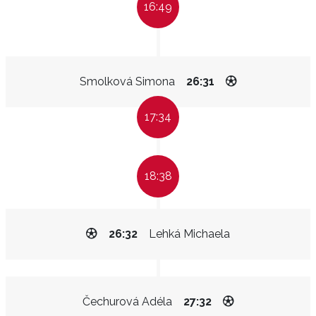
16:49
Smolková Simona
26:31
17:34
18:38
26:32
Lehká Michaela
Čechurová Adéla
27:32