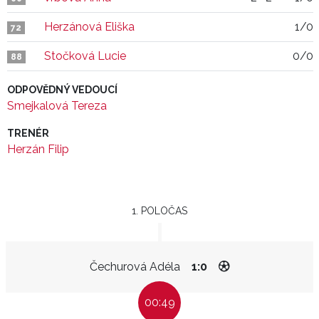
Herzánová Eliška
1/0
72
Stočková Lucie
0/0
88
ODPOVĚDNÝ VEDOUCÍ
Smejkalová Tereza
TRENÉR
Herzán Filip
1. POLOČAS
Čechurová Adéla
1:0
00:49