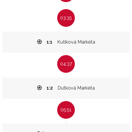
03:35
1:1
Kutíková Markéta
04:37
1:2
Dutková Markéta
05:51