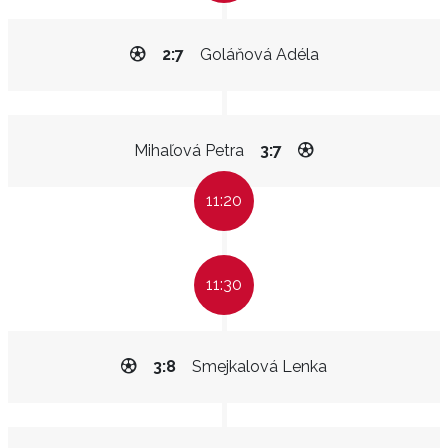
2:7
Goláňová Adéla
Mihaľová Petra
3:7
11:20
11:30
3:8
Smejkalová Lenka