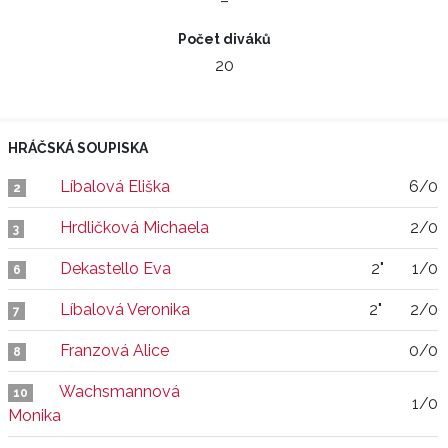
–
Počet diváků
20
HRÁČSKÁ SOUPISKA
Líbalová Eliška
6/0
2
Hrdličková Michaela
2/0
3
Dekastello Eva
2"
1/0
6
Líbalová Veronika
2"
2/0
7
Franzová Alice
0/0
8
Wachsmannová
10
1/0
Monika