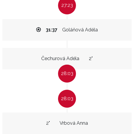
27:23
31:37
Goláňová Adéla
Čechurová Adéla
2"
28:03
28:03
2"
Vrbová Anna