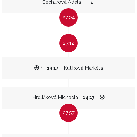
Čechurová Adéla
2"
27:04
27:12
7
13:17
Kutíková Markéta
Hrdličková Michaela
14:17
27:57