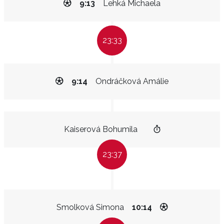
9:13
Lehká Michaela
23:33
9:14
Ondráčková Amálie
Kaiserová Bohumila
23:37
Smolková Simona
10:14