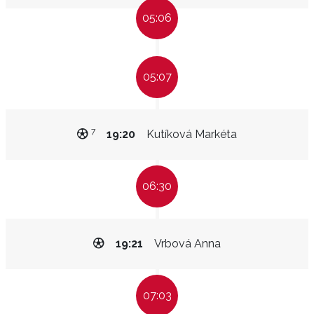
05:06
05:07
7
19:20
Kutíková Markéta
06:30
19:21
Vrbová Anna
07:03