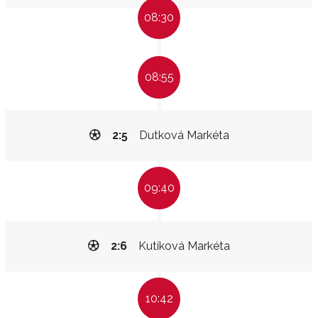
08:30
08:55
2:5
Dutková Markéta
09:40
2:6
Kutíková Markéta
10:42