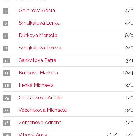
Goláňová Adéla
4/0
4
Smejkalová Lenka
4/0
6
Dutková Markéta
6/0
7
Smejkalová Tereza
2/0
8
Sankotová Petra
3/1
11
Kutíková Markéta
10/4
13
Lehká Michaela
3/0
16
Ondráčková Amálie
1/0
25
Voženílková Michaela
3/0
33
Zemanová Adriana
1/0
38
Vrbová Anna
2"
2"
1/0
66