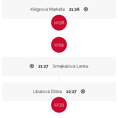
Klégrová Markéta
21:26
10:58
11:59
21:27
Smejkalová Lenka
Líbalová Eliška
22:27
12:33