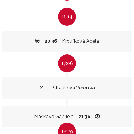
16:14
20:36
Kroufková Adéla
17:08
2"
Štrausová Veronika
Mašková Gabriela
21:36
18:29