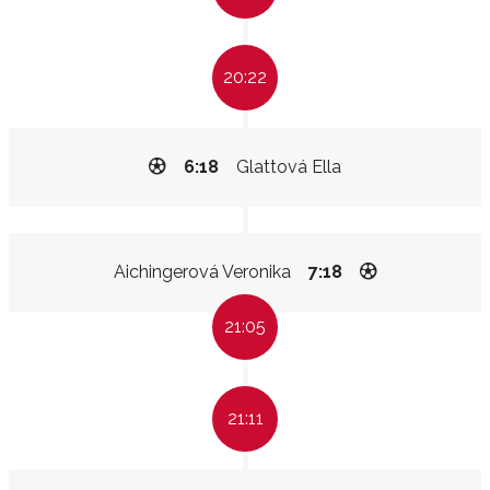
20:22
6:18
Glattová Ella
Aichingerová Veronika
7:18
21:05
21:11