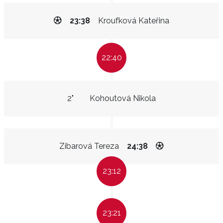
23:38
Kroufková Kateřina
22:40
2"
Kohoutová Nikola
Zíbarová Tereza
24:38
23:12
23:21