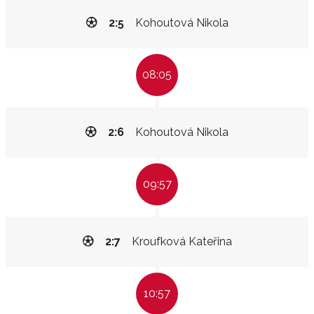
2:5
Kohoutová Nikola
08:05
2:6
Kohoutová Nikola
09:57
2:7
Kroufková Kateřina
10:57