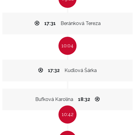
17:31
Beránková Tereza
10:04
17:32
Kudlová Šárka
Bufková Karolína
18:32
10:42