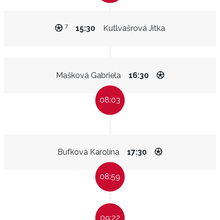
7
15:30
Kutlvašrová Jitka
Mašková Gabriela
16:30
08:03
Bufková Karolína
17:30
08:59
09:22