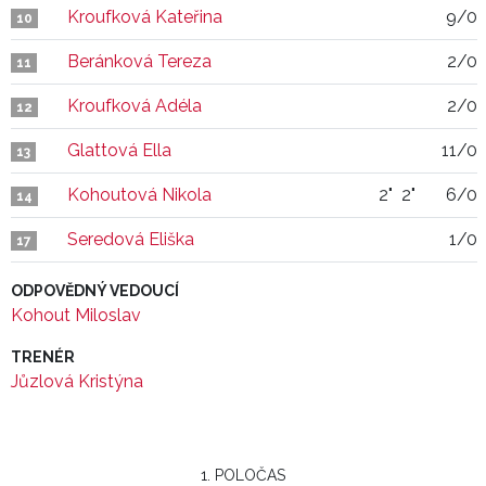
Kroufková Kateřina
9/0
10
Beránková Tereza
2/0
11
Kroufková Adéla
2/0
12
Glattová Ella
11/0
13
Kohoutová Nikola
2"
2"
6/0
14
Seredová Eliška
1/0
17
ODPOVĚDNÝ VEDOUCÍ
Kohout Miloslav
TRENÉR
Jůzlová Kristýna
1. POLOČAS