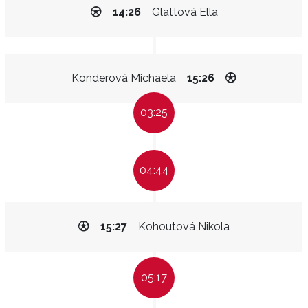
14:26
Glattová Ella
Konderová Michaela
15:26
03:25
04:44
15:27
Kohoutová Nikola
05:17