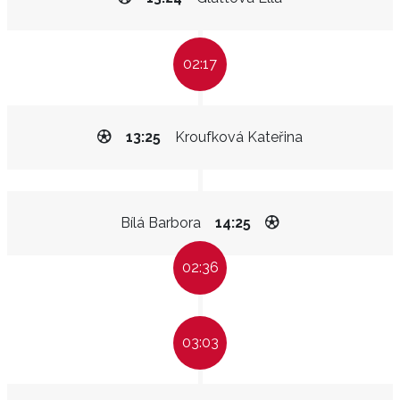
02:17
13:25
Kroufková Kateřina
Bílá Barbora
14:25
02:36
03:03