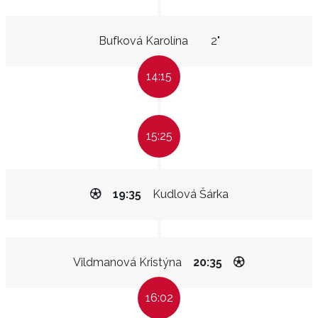
Bufková Karolína
2"
14:15
15:25
19:35
Kudlová Šárka
Vildmanová Kristýna
20:35
16:02