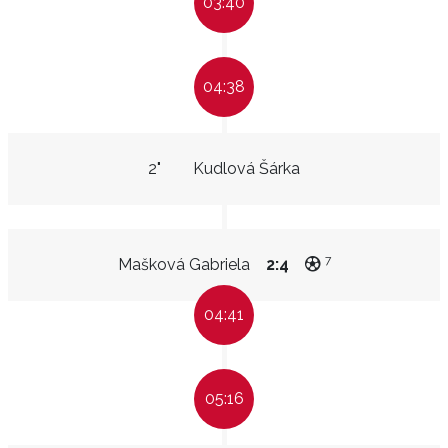
03:40
04:38
2"
Kudlová Šárka
7
Mašková Gabriela
2:4
04:41
05:16