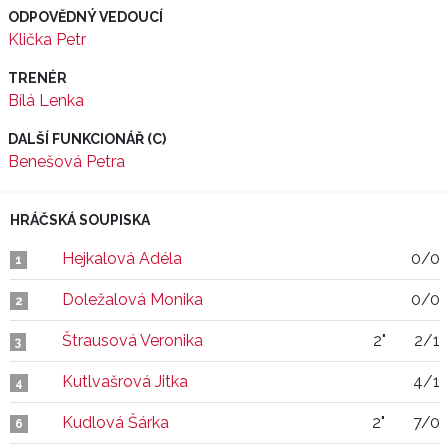
ODPOVĚDNÝ VEDOUCÍ
Klička Petr
TRENÉR
Bílá Lenka
DALŠÍ FUNKCIONÁŘ (C)
Benešová Petra
HRÁČSKÁ SOUPISKA
Hejkalová Adéla
0/0
1
Doležalová Monika
0/0
2
Štrausová Veronika
2"
2/1
3
Kutlvašrová Jitka
4/1
4
Kudlová Šárka
2"
7/0
6