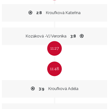
2:8
Kroufková Kateřina
Kozáková -VJ Veronika
3:8
11:27
11:48
3:9
Kroufková Adéla