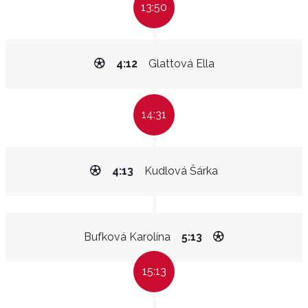
13:50
4:12
Glattová Ella
14:31
4:13
Kudlová Šárka
Bufková Karolína
5:13
15:13