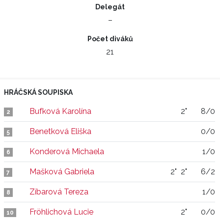
Delegát
–
Počet diváků
21
HRÁČSKÁ SOUPISKA
Bufková Karolína
2"
8/0
2
Benetková Eliška
0/0
5
Konderová Michaela
1/0
6
Mašková Gabriela
2"
2"
6/2
7
Zíbarová Tereza
1/0
8
Fröhlichová Lucie
2"
0/0
10