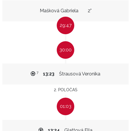
Mašková Gabriela
2"
29:47
30:00
7
13:23
Štrausová Veronika
2. POLOČAS
01:03
13:24
Glattová Ella