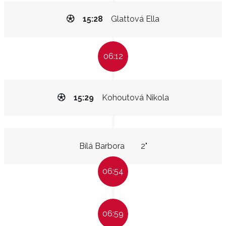
15:28
Glattová Ella
06:12
15:29
Kohoutová Nikola
Bílá Barbora
2"
06:54
06:59