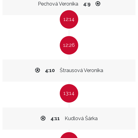
Pechová Veronika
4:9
12:14
12:26
4:10
Štrausová Veronika
13:14
4:11
Kudlová Šárka