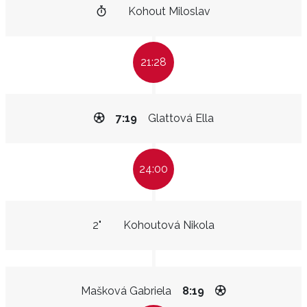
Kohout Miloslav
21:28
7:19
Glattová Ella
24:00
2"
Kohoutová Nikola
Mašková Gabriela
8:19