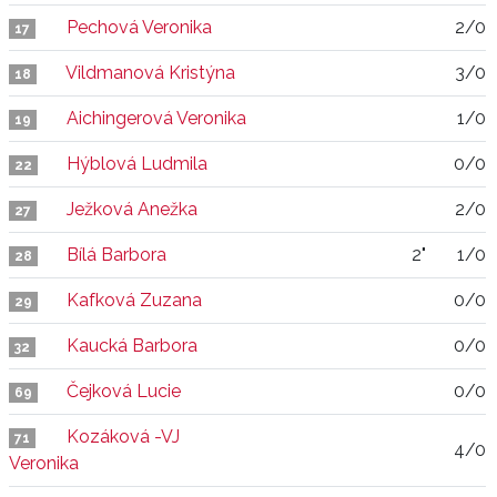
Pechová Veronika
2/0
17
Vildmanová Kristýna
3/0
18
Aichingerová Veronika
1/0
19
Hýblová Ludmila
0/0
22
Ježková Anežka
2/0
27
Bílá Barbora
2"
1/0
28
Kafková Zuzana
0/0
29
Kaucká Barbora
0/0
32
Čejková Lucie
0/0
69
Kozáková -VJ
71
4/0
Veronika