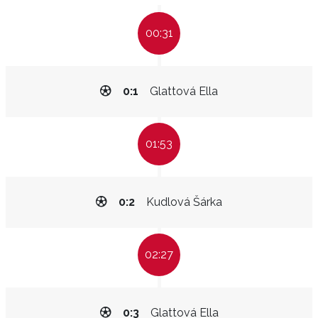
00:31
0:1
Glattová Ella
01:53
0:2
Kudlová Šárka
02:27
0:3
Glattová Ella