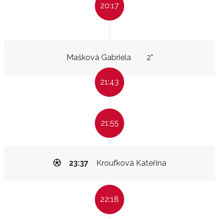
20:17
Mašková Gabriela
2"
21:43
21:55
23:37
Kroufková Kateřina
22:18