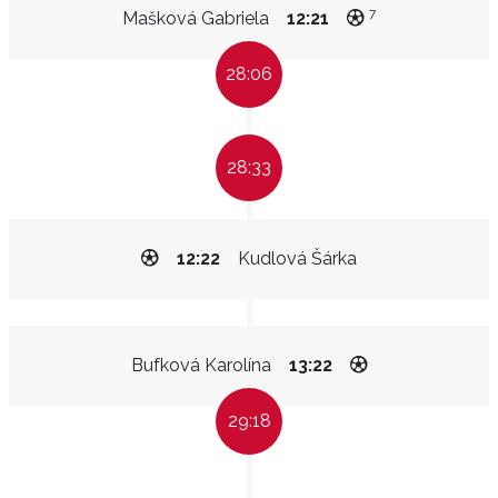
7
Mašková Gabriela
12:21
28:06
28:33
12:22
Kudlová Šárka
Bufková Karolína
13:22
29:18