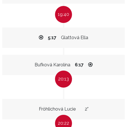
19:40
5:17
Glattová Ella
Bufková Karolína
6:17
20:13
Fröhlichová Lucie
2"
20:22