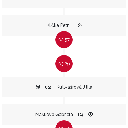
Klička Petr
02:57
03:29
0:4
Kutlvašrová Jitka
Mašková Gabriela
1:4