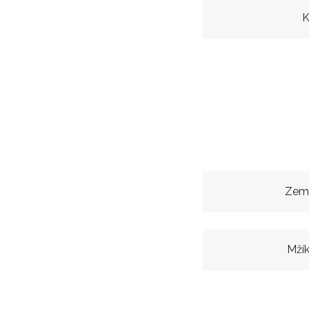
K
Zem
Mží