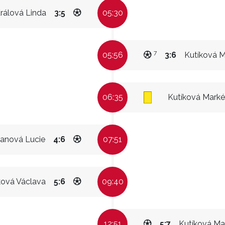
rálová Linda
3:5
05:30
7
05:56
3:6
Kutíková M
06:35
Kutíková Marké
anová Lucie
4:6
07:51
ková Václava
5:6
09:40
12:51
5:7
Kutíková Ma