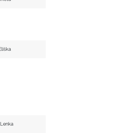
liška
 Lenka