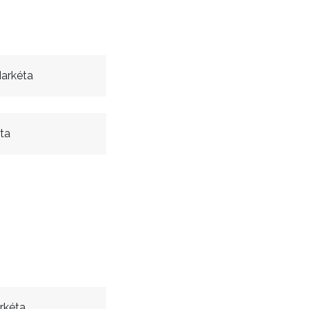
arkéta
ta
rkéta