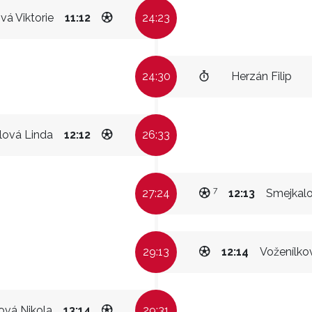
vá Viktorie
11:12
24:23
24:30
Herzán Filip
lová Linda
12:12
26:33
7
27:24
12:13
Smejkal
29:13
12:14
Voženílko
vá Nikola
13:14
29:31