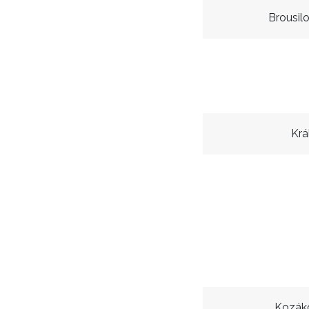
Brousilo
Krá
Kozáko