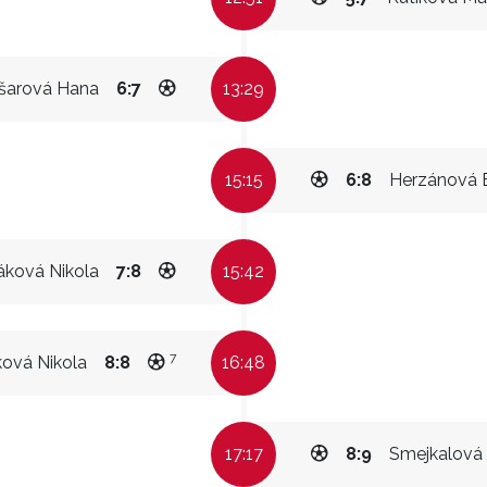
šarová Hana
6:7
13:29
15:15
6:8
Herzánová E
ková Nikola
7:8
15:42
7
ová Nikola
8:8
16:48
17:17
8:9
Smejkalová