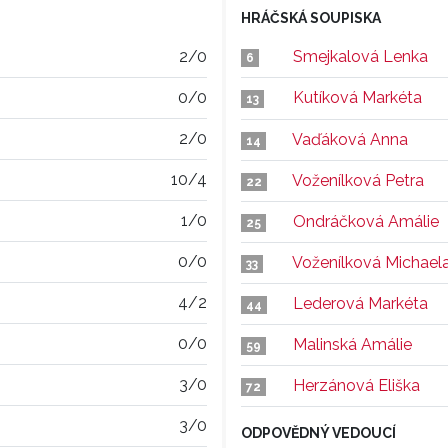
HRÁČSKÁ SOUPISKA
2/0
Smejkalová Lenka
6
0/0
Kutíková Markéta
13
2/0
Vaďáková Anna
14
10/4
Voženílková Petra
22
1/0
Ondráčková Amálie
25
0/0
Voženílková Michael
33
4/2
Lederová Markéta
44
0/0
Malinská Amálie
59
3/0
Herzánová Eliška
72
3/0
ODPOVĚDNÝ VEDOUCÍ