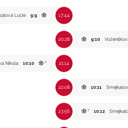
alová Lucie
9:9
17:44
20:28
9:10
Voženílkov
7
á Nikola
10:10
21:14
22:08
10:11
Smejkalov
7
23:56
10:12
Smejkal