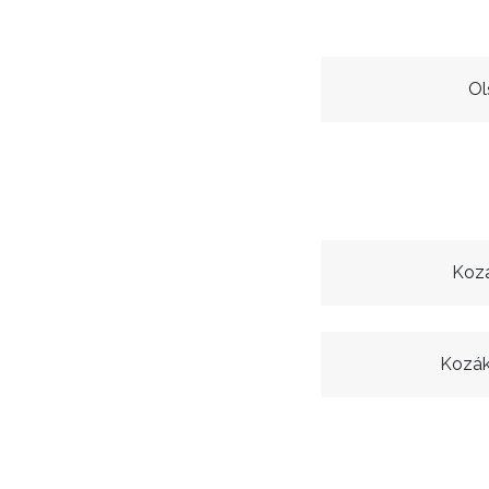
Ol
Kozá
Kozák