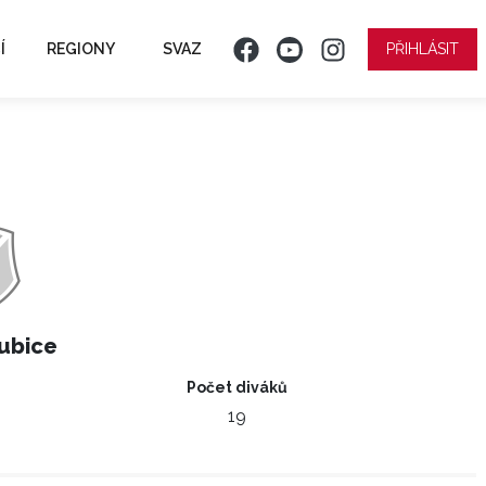
Í
REGIONY
SVAZ
PŘIHLÁSIT
ubice
Počet diváků
19