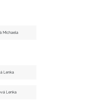
á Michaela
á Lenka
ová Lenka