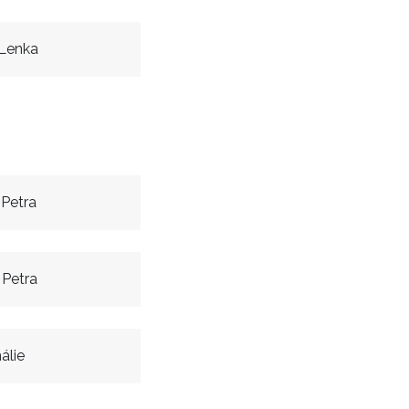
Lenka
 Petra
 Petra
álie