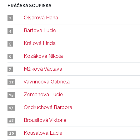
HRÁČSKÁ SOUPISKA
Olšarová Hana
2
Bártová Lucie
4
Králová Linda
5
Kozáková Nikola
6
Mžíková Václava
7
Vavřincová Gabriela
12
Zemanová Lucie
15
Ondruchová Barbora
17
Brousilová Viktorie
18
Kousalová Lucie
20