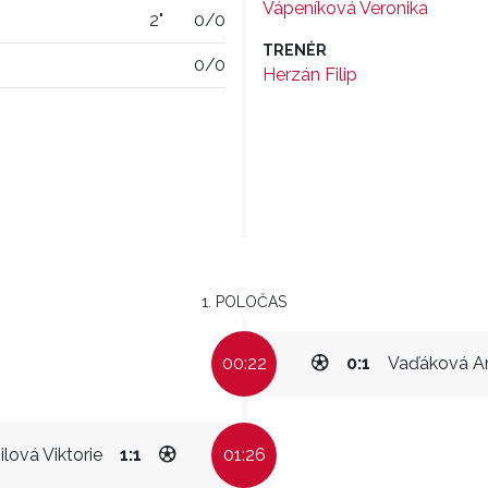
Vápeníková Veronika
2"
0/0
TRENÉR
0/0
Herzán Filip
1. POLOČAS
00:22
0:1
Vaďáková A
ilová Viktorie
1:1
01:26