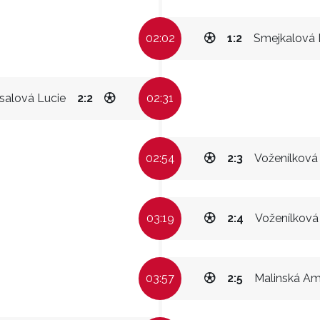
02:02
1:2
Smejkalová 
salová Lucie
2:2
02:31
02:54
2:3
Voženílková
03:19
2:4
Voženílková
03:57
2:5
Malinská Am