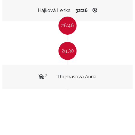
Hájková Lenka
32:26
28:46
29:30
7
Thomasová Anna