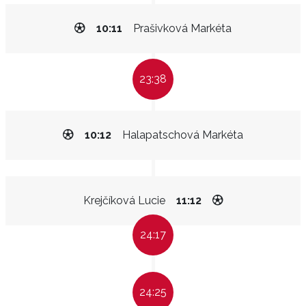
10:11
Prašivková Markéta
23:38
10:12
Halapatschová Markéta
Krejčíková Lucie
11:12
24:17
24:25