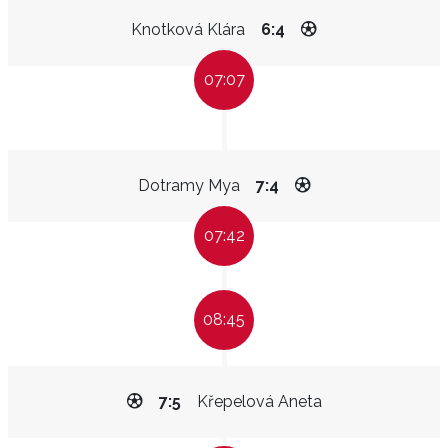
Knotková Klára
6:4
07:07
Dotramy Mya
7:4
07:42
08:45
7:5
Křepelová Aneta