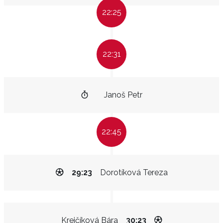
22:25
22:31
Janoš Petr
22:45
29:23
Dorotíková Tereza
Krejčíková Bára
30:23