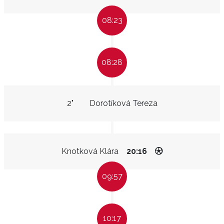
08:23
08:28
2"
Dorotíková Tereza
Knotková Klára
20:16
09:57
10:17