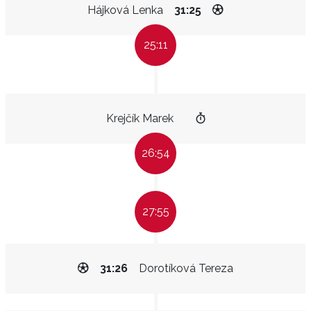
Hájková Lenka
31:25
25:11
Krejčík Marek
26:54
27:55
31:26
Dorotíková Tereza