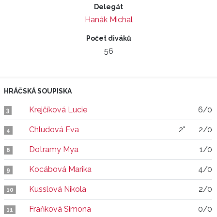
Delegát
Hanák Michal
Počet diváků
56
HRÁČSKÁ SOUPISKA
Krejčíková Lucie
6/0
3
Chludová Eva
2"
2/0
4
Dotramy Mya
1/0
6
Kocábová Marika
4/0
9
Kusslová Nikola
2/0
10
Fraňková Simona
0/0
11