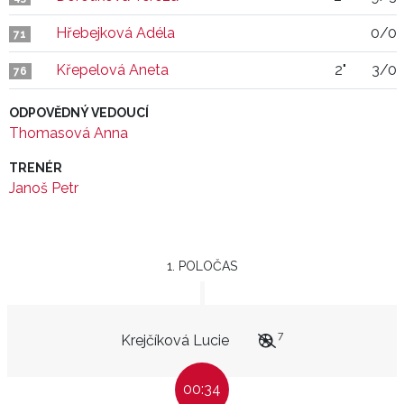
Hřebejková Adéla
0/0
71
Křepelová Aneta
2"
3/0
76
ODPOVĚDNÝ VEDOUCÍ
Thomasová Anna
TRENÉR
Janoš Petr
1. POLOČAS
7
Krejčíková Lucie
00:34