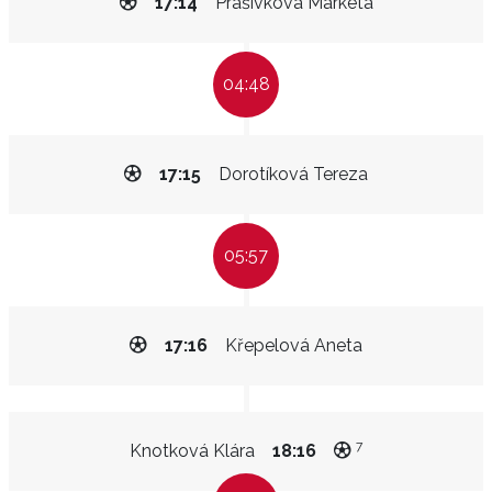
17:14
Prašivková Markéta
04:48
17:15
Dorotíková Tereza
05:57
17:16
Křepelová Aneta
7
Knotková Klára
18:16