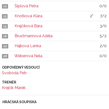
Šiplová Petra
0/0
12
Knotková Klára
2"
7/2
13
Krejčíková Bára
3/0
15
Brustmannová Adéla
5/2
18
Hájková Lenka
2/0
22
Weberová Nela
0/0
28
ODPOVĚDNÝ VEDOUCÍ
Svoboda Petr
TRENÉR
Krejčík Marek
HRÁČSKÁ SOUPISKA