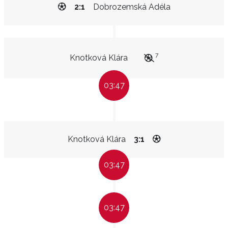
2:1
Dobrozemská Adéla
7
Knotková Klára
03:47
Knotková Klára
3:1
03:47
03:47