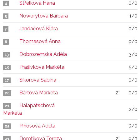
Střelková Hana
0/0
4
Noworytová Barbara
1/0
5
Jandačová Klára
0/0
7
Thomasová Anna
0/0
8
Dobrozemská Adéla
3/0
13
Prašivková Markéta
5/0
15
Sikorová Sabina
0/0
17
Bártová Markéta
2"
0/0
20
Halapatschová
21
2/0
Markéta
Piňosová Adéla
3/0
25
Dorotíková Tereza
2"
9/3
43