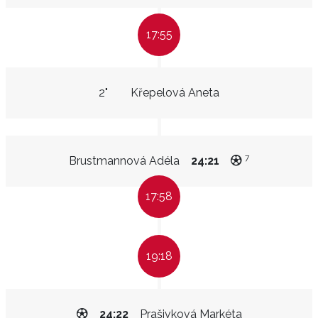
17:55
2"
Křepelová Aneta
7
Brustmannová Adéla
24:21
17:58
19:18
24:22
Prašivková Markéta