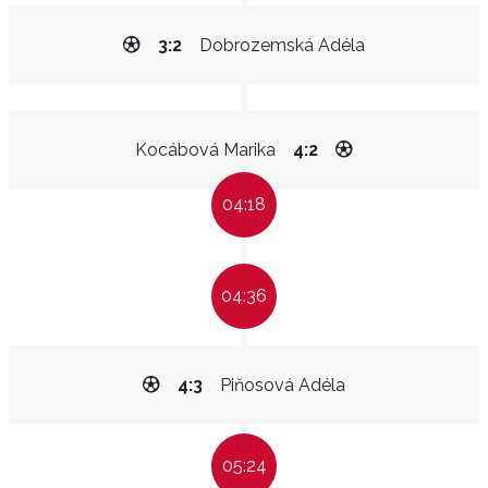
3:2
Dobrozemská Adéla
Kocábová Marika
4:2
04:18
04:36
4:3
Piňosová Adéla
05:24