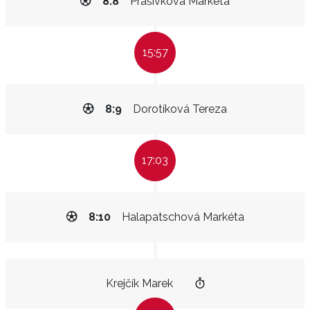
8:8
Prašivková Markéta
15:57
8:9
Dorotíková Tereza
17:03
8:10
Halapatschová Markéta
Krejčík Marek