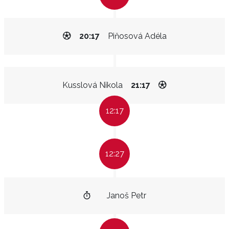
20:17
Piňosová Adéla
Kusslová Nikola
21:17
12:17
12:27
Janoš Petr