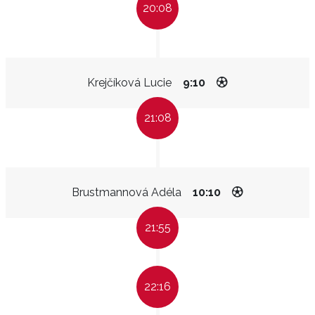
20:08
Krejčíková Lucie
9:10
21:08
Brustmannová Adéla
10:10
21:55
22:16