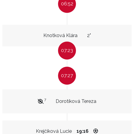
06:52
Knotková Klára
2"
07:23
07:27
7
Dorotíková Tereza
Krejčíková Lucie
19:16