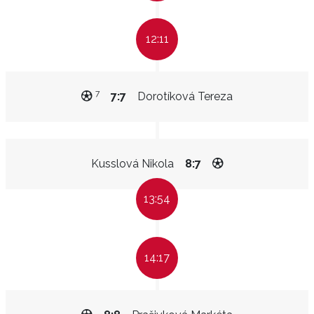
12:11
7
7:7
Dorotíková Tereza
Kusslová Nikola
8:7
13:54
14:17