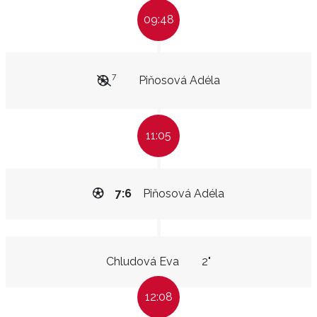
09:48
7
Piňosová Adéla
11:05
7:6
Piňosová Adéla
Chludová Eva
2"
12:08