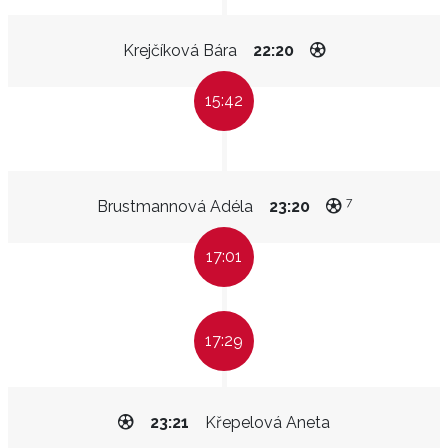
Krejčíková Bára
22:20
15:42
7
Brustmannová Adéla
23:20
17:01
17:29
23:21
Křepelová Aneta