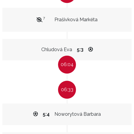
7
Prašivková Markéta
Chludová Eva
5:3
06:04
06:33
5:4
Noworytová Barbara