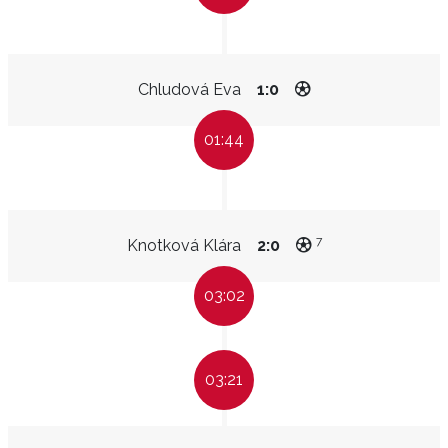
Chludová Eva
1:0
01:44
7
Knotková Klára
2:0
03:02
03:21