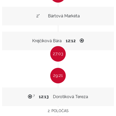
2"
Bártová Markéta
Krejčíková Bára
12:12
27:03
29:21
7
12:13
Dorotíková Tereza
2. POLOČAS