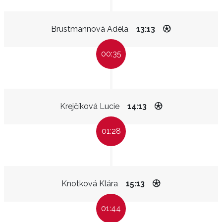
Brustmannová Adéla
13:13
00:35
Krejčíková Lucie
14:13
01:28
Knotková Klára
15:13
01:44