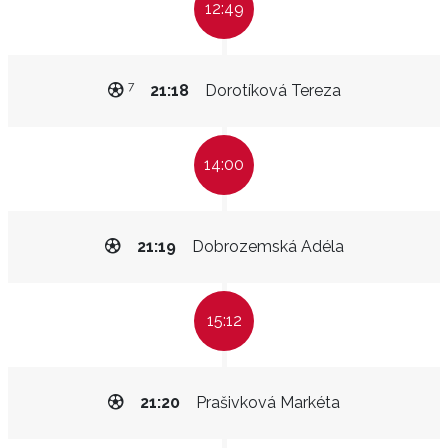
12:49
7
21:18
Dorotíková Tereza
14:00
21:19
Dobrozemská Adéla
15:12
21:20
Prašivková Markéta