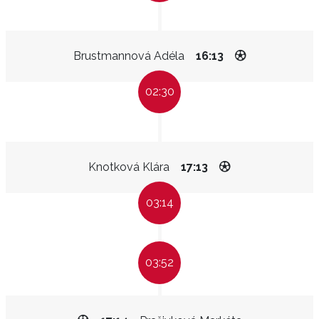
Brustmannová Adéla
16:13
02:30
Knotková Klára
17:13
03:14
03:52