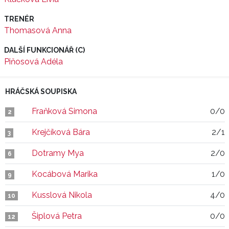
TRENÉR
Thomasová Anna
DALŠÍ FUNKCIONÁŘ (C)
Piňosová Adéla
HRÁČSKÁ SOUPISKA
Fraňková Simona
0/0
2
Krejčíková Bára
2/1
3
Dotramy Mya
2/0
6
Kocábová Marika
1/0
9
Kusslová Nikola
4/0
10
Šiplová Petra
0/0
12