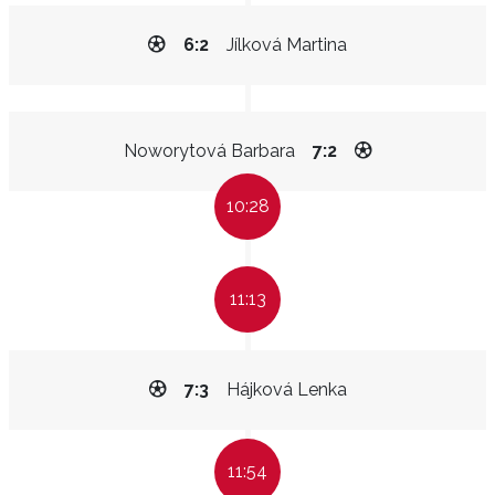
6:2
Jílková Martina
Noworytová Barbara
7:2
10:28
11:13
7:3
Hájková Lenka
11:54