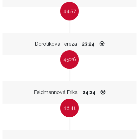
44:57
Dorotíková Tereza
23:24
45:26
Feldmannová Erika
24:24
46:41