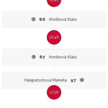
8:6
Knotková Klára
16:48
8:7
Knotková Klára
Halapatschová Markéta
9:7
17:58