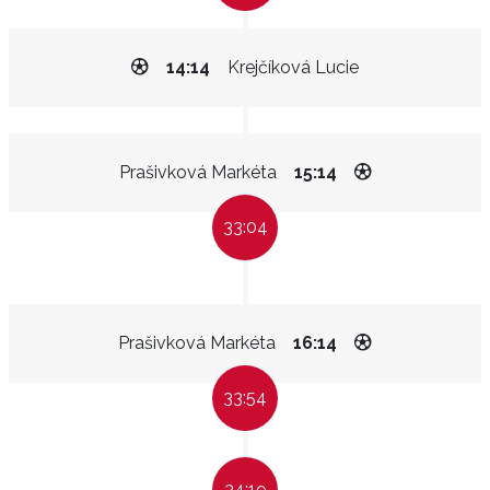
14:14
Krejčíková Lucie
Prašivková Markéta
15:14
33:04
Prašivková Markéta
16:14
33:54
34:19