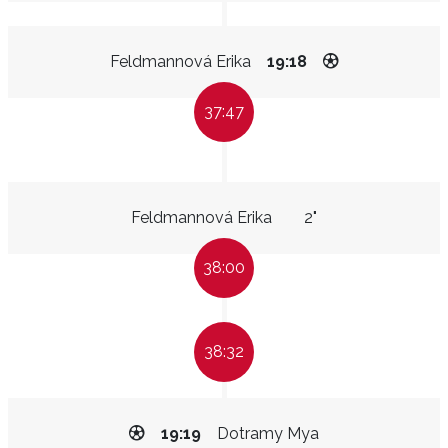
Feldmannová Erika
19:18
37:47
Feldmannová Erika
2"
38:00
38:32
19:19
Dotramy Mya