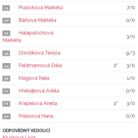
Prašivková Markéta
7/0
15
Bártová Markéta
0/0
20
Halapatschová
21
3/0
Markéta
Dorotíková Tereza
9/3
43
Feldmannová Erika
2"
3/0
44
Klegová Nela
1/0
58
Hřebejková Adéla
0/0
71
Křepelová Aneta
2"
3/0
76
Friessová Hana
0/0
90
ODPOVĚDNÝ VEDOUCÍ
Klučková Lívia