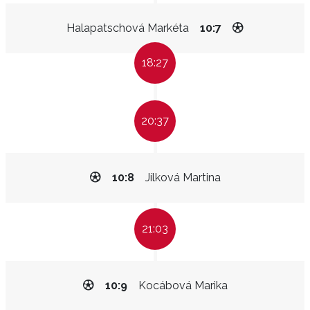
Halapatschová Markéta
10:7
18:27
20:37
10:8
Jílková Martina
21:03
10:9
Kocábová Marika