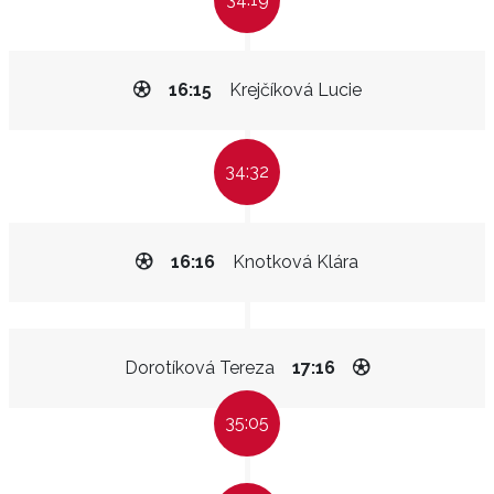
16:15
Krejčíková Lucie
34:32
16:16
Knotková Klára
Dorotíková Tereza
17:16
35:05