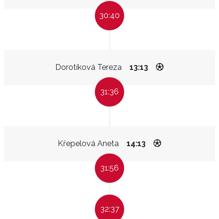
30:40
Dorotíková Tereza
13:13
31:36
Křepelová Aneta
14:13
31:56
32:37