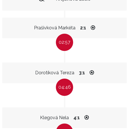
Prašivková Markéta
2:1
02:57
Dorotíková Tereza
3:1
04:46
Klegová Nela
4:1