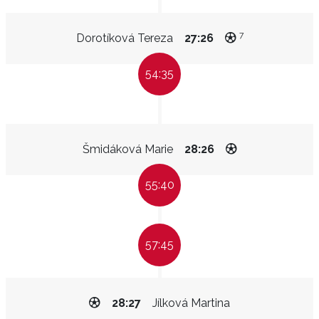
7
Dorotíková Tereza
27:26
54:35
Šmidáková Marie
28:26
55:40
57:45
28:27
Jílková Martina