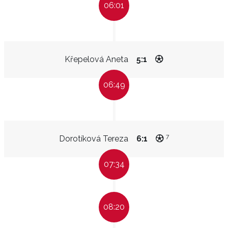
06:01
Křepelová Aneta
5:1
06:49
7
Dorotíková Tereza
6:1
07:34
08:20