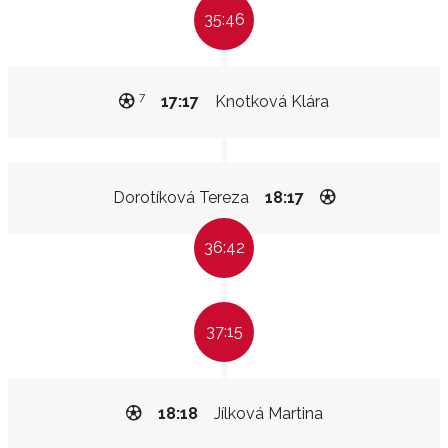
35:46
7
17:17
Knotková Klára
Dorotíková Tereza
18:17
36:42
37:15
18:18
Jílková Martina