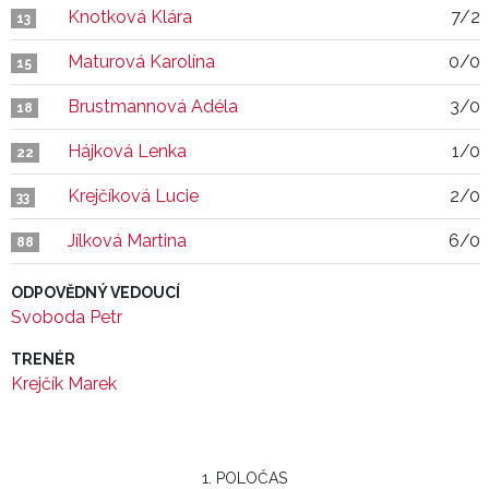
Knotková Klára
7/2
13
Maturová Karolína
0/0
15
Brustmannová Adéla
3/0
18
Hájková Lenka
1/0
22
Krejčíková Lucie
2/0
33
Jílková Martina
6/0
88
ODPOVĚDNÝ VEDOUCÍ
Svoboda Petr
TRENÉR
Krejčík Marek
1. POLOČAS