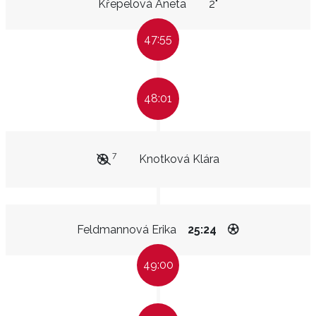
Křepelová Aneta
2"
47:55
48:01
7
Knotková Klára
Feldmannová Erika
25:24
49:00