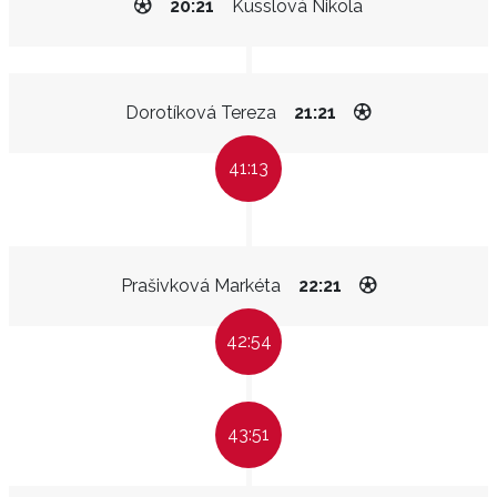
20:21
Kusslová Nikola
Dorotíková Tereza
21:21
41:13
Prašivková Markéta
22:21
42:54
43:51