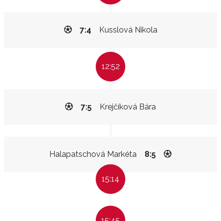
7:4
Kusslová Nikola
12:52
7:5
Krejčíková Bára
Halapatschová Markéta
8:5
15:14
15:45