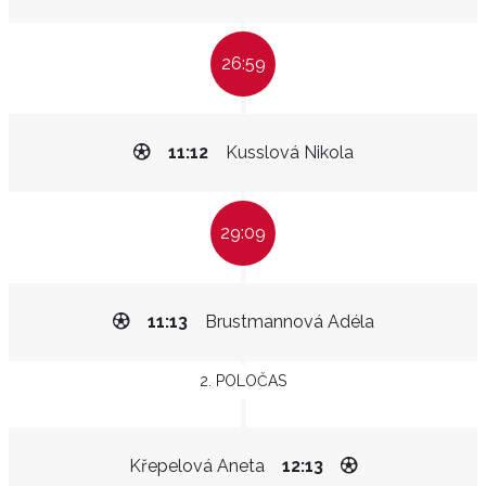
26:59
11:12
Kusslová Nikola
29:09
11:13
Brustmannová Adéla
2. POLOČAS
Křepelová Aneta
12:13