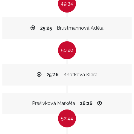
49:34
25:25
Brustmannová Adéla
50:20
25:26
Knotková Klára
Prašivková Markéta
26:26
52:44