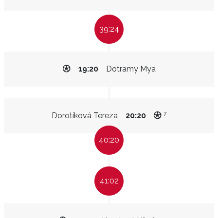
39:24
19:20
Dotramy Mya
7
Dorotíková Tereza
20:20
40:20
41:02