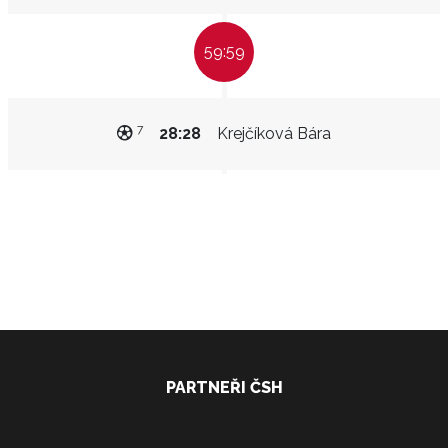
59:59
7
28:28
Krejčíková Bára
PARTNEŘI ČSH