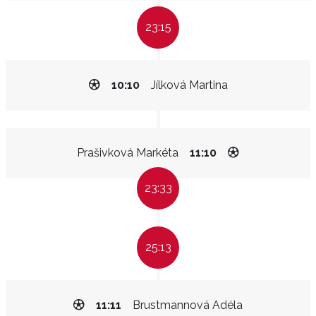
23:15
10:10
Jílková Martina
Prašivková Markéta
11:10
23:33
25:13
11:11
Brustmannová Adéla