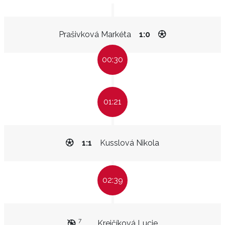
Prašivková Markéta
1:0
00:30
01:21
1:1
Kusslová Nikola
02:39
7
Krejčíková Lucie