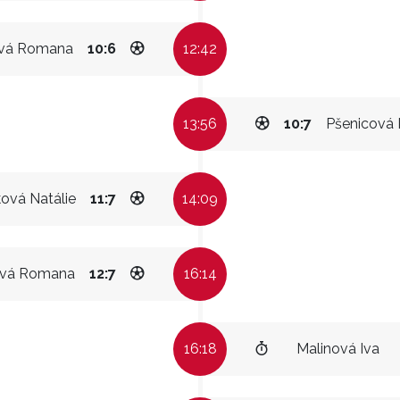
vá Romana
10:6
12:42
13:56
10:7
Pšenicová 
ová Natálie
11:7
14:09
ová Romana
12:7
16:14
16:18
Malinová Iva