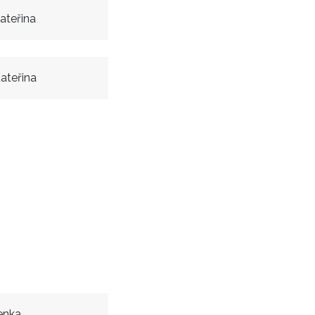
ateřina
ateřina
enka