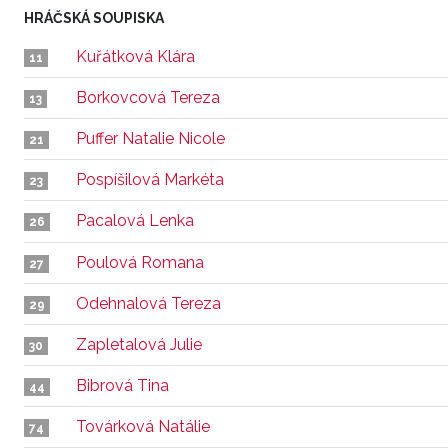
HRÁČSKÁ SOUPISKA
Kuřátková Klára
11
Borkovcová Tereza
13
Puffer Natalie Nicole
21
Pospíšilová Markéta
23
Pacalová Lenka
26
Poulová Romana
27
Odehnalová Tereza
29
Zapletalová Julie
30
Bibrová Tina
44
Továrková Natálie
74