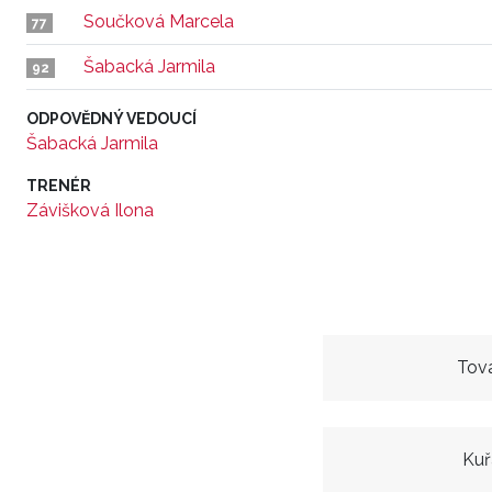
Součková Marcela
77
Šabacká Jarmila
92
ODPOVĚDNÝ VEDOUCÍ
Šabacká Jarmila
TRENÉR
Závišková Ilona
Tová
Kuř