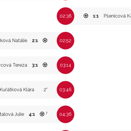
02:38
1:1
Pšenicová K
ková Natálie
2:1
02:52
cová Tereza
3:1
03:14
Kuřátková Klára
2"
03:46
7
talová Julie
4:1
04:36