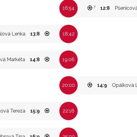
7
16:54
12:8
Pšenicová
lová Lenka
13:8
18:42
ová Markéta
14:8
19:06
20:00
14:9
Opálková 
ová Tereza
15:9
22:16
ibrová Tina
16:9
25:00