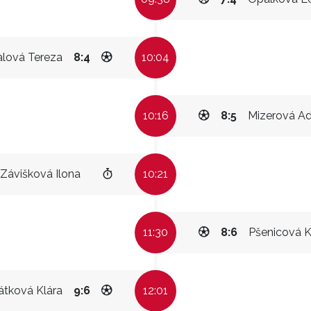
lová Tereza
8:4
10:04
10:16
8:5
Mizerová Ad
Závišková Ilona
10:21
11:30
8:6
Pšenicová K
átková Klára
9:6
12:01