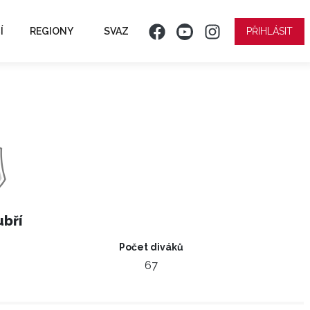
Í
REGIONY
SVAZ
PŘIHLÁSIT
bří
Počet diváků
67