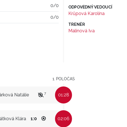
0/0
ODPOVĚDNÝ VEDOUCÍ
Krůpová Karolína
0/0
TRENÉR
Malinová Iva
1. POLOČAS
7
rková Natálie
01:28
átková Klára
1:0
02:06