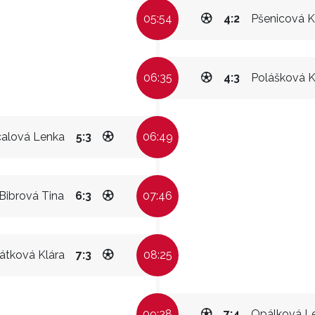
05:54
4:2
Pšenicová K
06:35
4:3
Polášková K
alová Lenka
5:3
06:49
Bibrová Tina
6:3
07:46
átková Klára
7:3
08:25
09:38
7:4
Opálková L