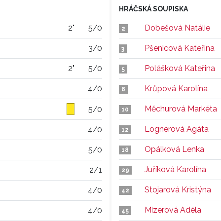
HRÁČSKÁ SOUPISKA
2"
5/0
Dobešová Natálie
2
3/0
Pšenicová Kateřina
3
2"
5/0
Polášková Kateřina
5
4/0
Krůpová Karolína
8
Měchurová Markéta
5/0
10
Lognerová Agáta
4/0
12
Opálková Lenka
5/0
18
Juříková Karolína
2/1
29
Stojarová Kristýna
4/0
42
Mizerová Adéla
4/0
45