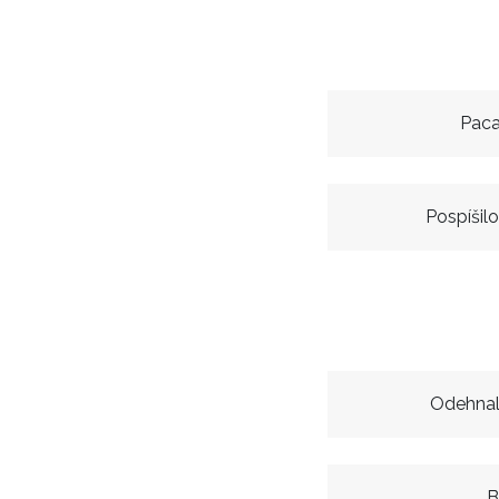
Paca
Pospíšil
Odehnal
B