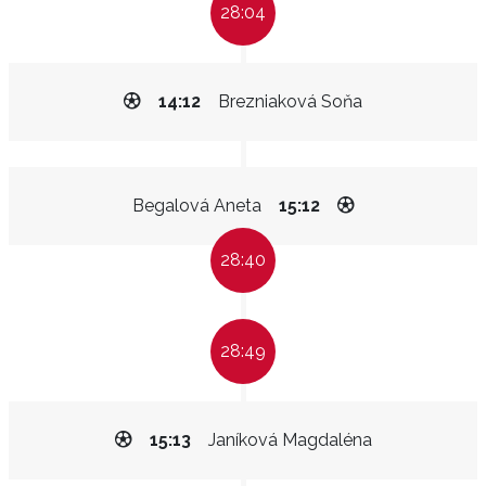
28:04
14:12
Brezniaková Soňa
Begalová Aneta
15:12
28:40
28:49
15:13
Janíková Magdaléna