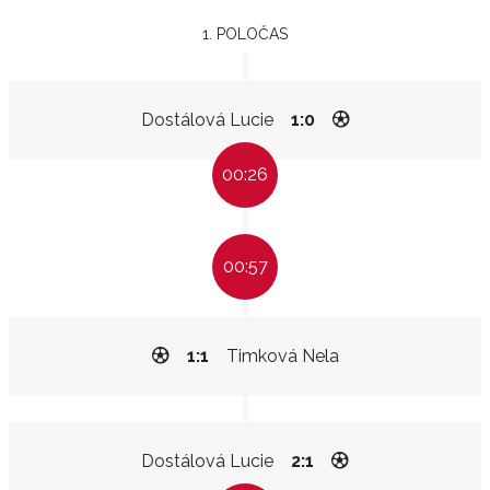
1. POLOČAS
Dostálová Lucie
1:0
00:26
00:57
1:1
Timková Nela
Dostálová Lucie
2:1