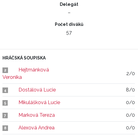
Delegát
–
Počet diváků
57
HRÁČSKÁ SOUPISKA
Hejtmánková
2
2/0
Veronika
Dostálová Lucie
8/0
4
Mikulášková Lucie
0/0
5
Marková Tereza
0/0
7
Alexová Andrea
0/0
8