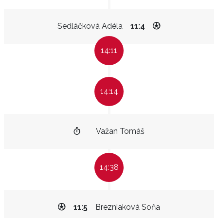
Sedláčková Adéla
11:4
14:11
14:14
Važan Tomáš
14:38
11:5
Brezniaková Soňa