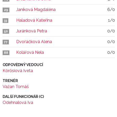
Janíková Magdaléna
6/0
29
Haladová Kateřina
1/0
33
Juránková Petra
0/0
50
Dvořáčková Alena
0/0
77
Kolářová Nela
0/0
88
ODPOVĚDNÝ VEDOUCÍ
Körösiová Iveta
TRENÉR
Važan Tomáš
DALŠÍ FUNKCIONÁŘ (C)
Odehnalová Iva