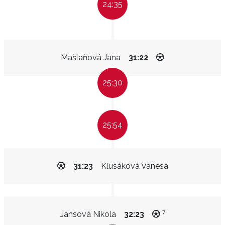
24:35
Mašlaňová Jana
31:22
25:30
25:54
31:23
Klusáková Vanesa
7
Jansová Nikola
32:23