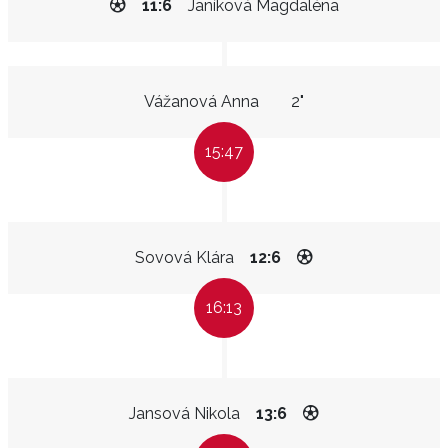
11:6
Janíková Magdaléna
Vážanová Anna
2"
15:47
Sovová Klára
12:6
16:13
Jansová Nikola
13:6