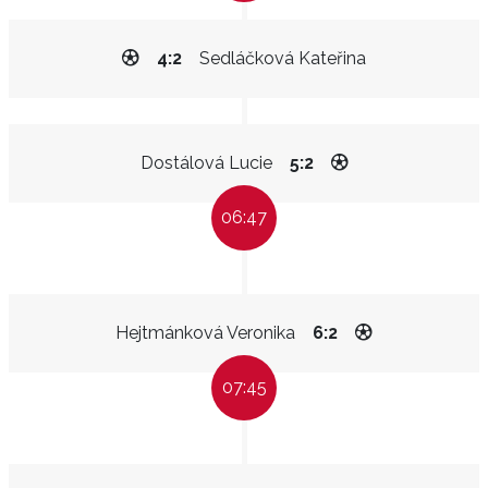
4:2
Sedláčková Kateřina
Dostálová Lucie
5:2
06:47
Hejtmánková Veronika
6:2
07:45