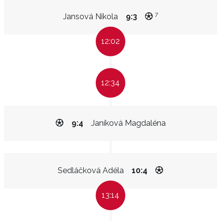
7
Jansová Nikola
9:3
12:02
12:34
9:4
Janíková Magdaléna
Sedláčková Adéla
10:4
13:14