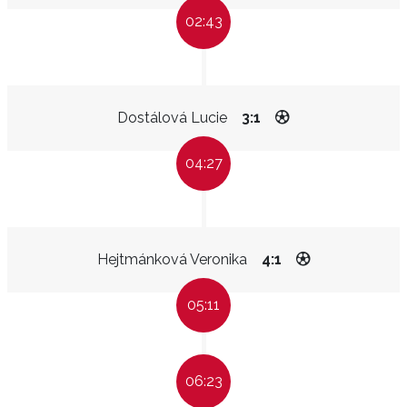
02:43
Dostálová Lucie
3:1
04:27
Hejtmánková Veronika
4:1
05:11
06:23