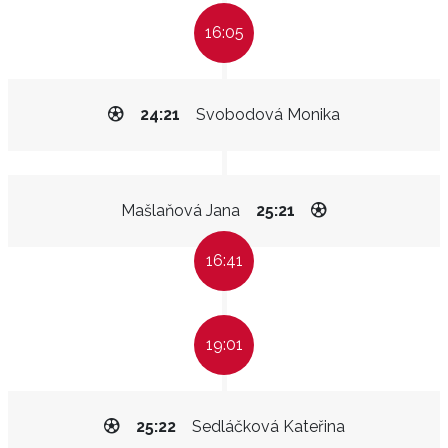
16:05
24:21
Svobodová Monika
Mašlaňová Jana
25:21
16:41
19:01
25:22
Sedláčková Kateřina