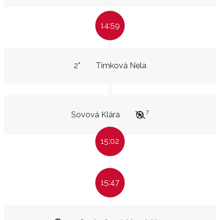
14:59
2"
Timková Nela
7
Sovová Klára
15:02
15:47