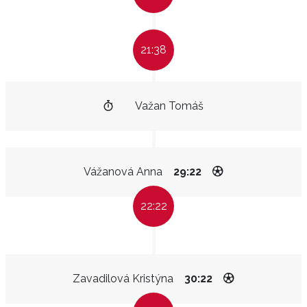
21:38
Važan Tomáš
Vážanová Anna
29:22
22:22
Zavadilová Kristýna
30:22