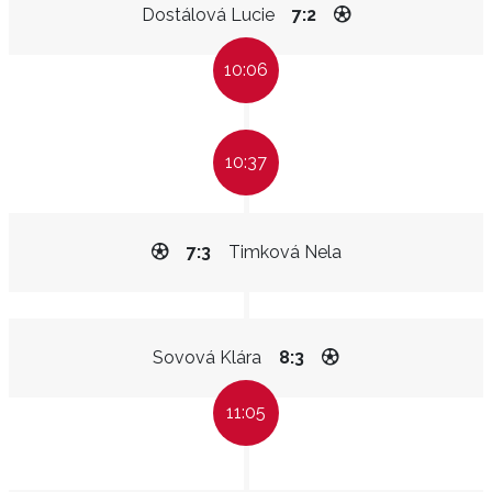
Dostálová Lucie
7:2
10:06
10:37
7:3
Timková Nela
Sovová Klára
8:3
11:05