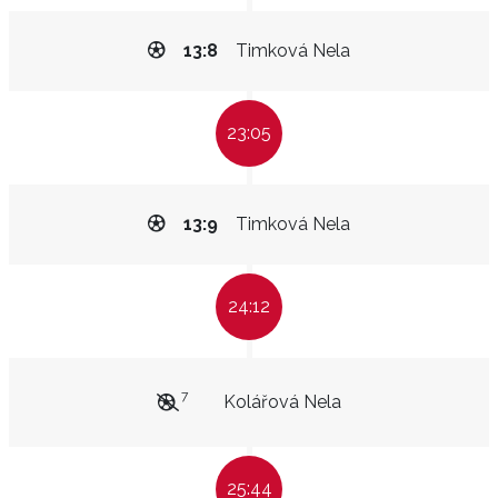
13:8
Timková Nela
23:05
13:9
Timková Nela
24:12
7
Kolářová Nela
25:44