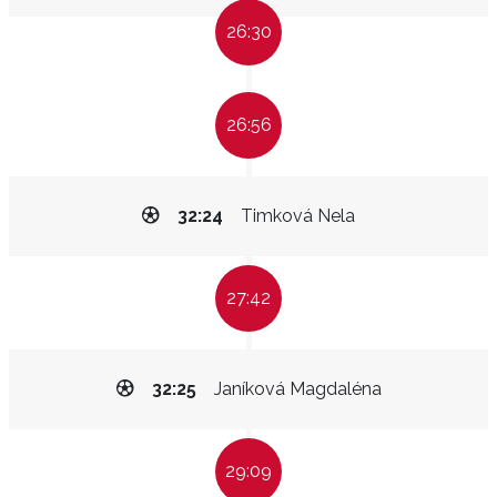
26:30
26:56
32:24
Timková Nela
27:42
32:25
Janíková Magdaléna
29:09