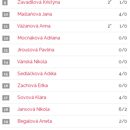
Zavadilová Kristýna
2"
1/0
9
Mašlaňová Jana
4/0
10
Vážanová Anna
2"
1/0
11
Mocňáková Adriana
0/0
12
Jiroušová Pavlína
0/0
13
Vánská Nikola
0/0
14
Sedláčková Adéla
4/0
15
Zachová Erika
0/0
16
Sovová Klára
4/0
17
Jansová Nikola
6/2
18
Begalová Aneta
2/0
19