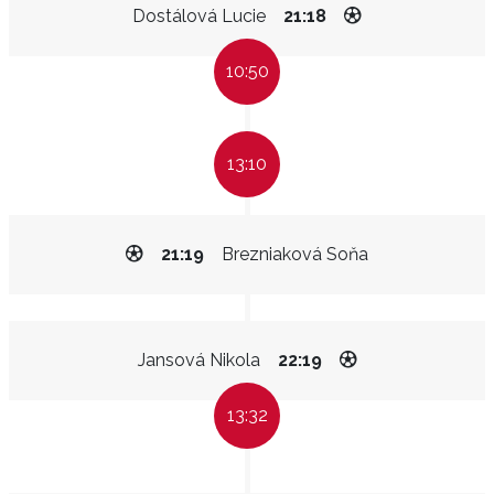
Dostálová Lucie
21:18
10:50
13:10
21:19
Brezniaková Soňa
Jansová Nikola
22:19
13:32