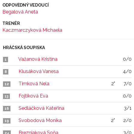
ODPOVĚDNÝ VEDOUCÍ
Begalová Aneta
TRENÉR
Kaczmarczyková Michaela
HRÁČSKÁ SOUPISKA
Važanová Kristína
0/0
1
Klusáková Vanesa
4/0
8
Timková Nela
2"
7/0
12
Fojtíková Eva
0/0
13
Sedláčková Kateřina
3/1
16
Svobodová Monika
2"
2/0
19
Brezniaková Soňa
3/0
24