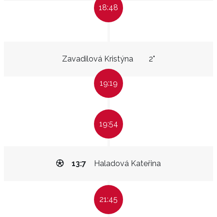
18:48
Zavadilová Kristýna
2"
19:19
19:54
13:7
Haladová Kateřina
21:45