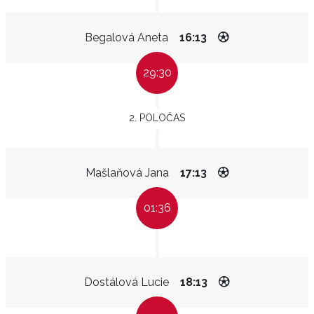
Begalová Aneta
16:13
29:30
2. POLOČAS
Mašlaňová Jana
17:13
01:36
Dostálová Lucie
18:13