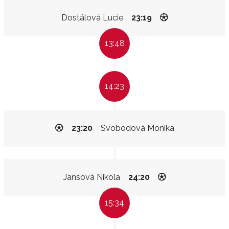
Dostálová Lucie
23:19
13:48
14:23
23:20
Svobodová Monika
Jansová Nikola
24:20
15:34