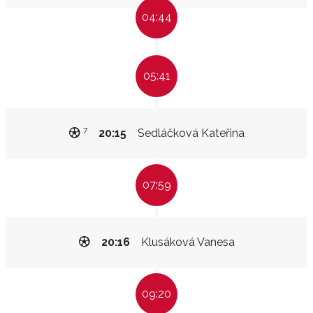
04:44
05:41
7
20:15
Sedláčková Kateřina
07:59
20:16
Klusáková Vanesa
09:20