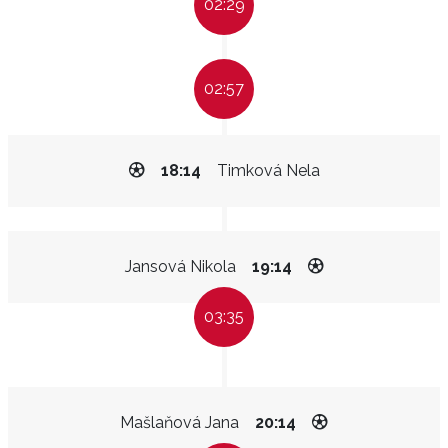
02:29
02:57
18:14
Timková Nela
Jansová Nikola
19:14
03:35
Mašlaňová Jana
20:14