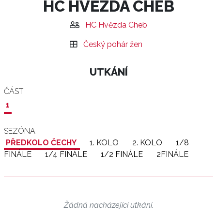
HC HVĚZDA CHEB
HC Hvězda Cheb
Český pohár žen
UTKÁNÍ
ČÁST
1
SEZÓNA
PŘEDKOLO ČECHY
1. KOLO
2. KOLO
1/8
FINÁLE
1/4 FINÁLE
1/2 FINÁLE
2FINÁLE
Žádná nacházející utkání.