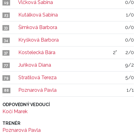
Vlčková Sabina
0/0
19
Kutálková Sabina
1/0
23
Šimková Barbora
0/0
33
Kryšková Barbora
0/0
34
Kostelecká Bára
2"
2/0
37
Juříková Diana
9/2
77
Stratilová Tereza
5/0
79
Poznarová Pavla
1/1
88
ODPOVĚDNÝ VEDOUCÍ
Kočí Marek
TRENÉR
Poznarová Pavla