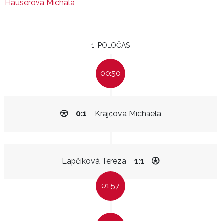
Hauserová Michala
1. POLOČAS
00:50
0:1
Krajčová Michaela
Lapčíková Tereza
1:1
01:57