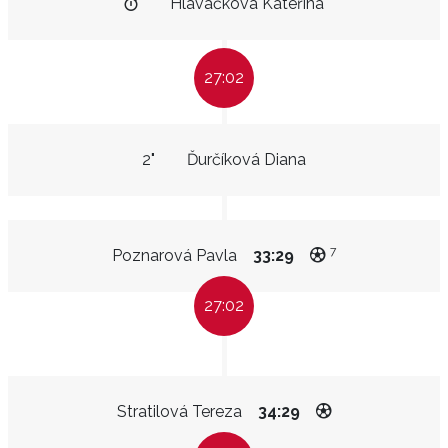
Hlaváčková Kateřina
27:02
2"
Ďurčíková Diana
7
Poznarová Pavla
33:29
27:02
Stratilová Tereza
34:29