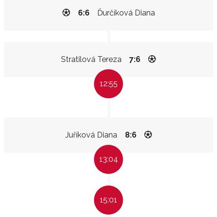
6:6
Ďurčíková Diana
Stratilová Tereza
7:6
12:55
Juříková Diana
8:6
13:04
15:01