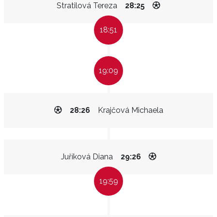
Stratilová Tereza
28:25
18:51
19:09
28:26
Krajčová Michaela
Juříková Diana
29:26
19:59