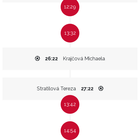
12:29
13:32
26:22
Krajčová Michaela
Stratilová Tereza
27:22
13:42
14:54