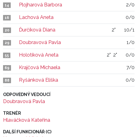
Plojharová Barbora
2/0
14
Lachová Aneta
0/0
16
Ďurčíková Diana
2"
10/1
20
Doubravová Pavla
1/0
29
Holotíková Aneta
2"
2"
0/0
55
Krajčová Michaela
7/0
69
Ryšánková Eliška
0/0
88
ODPOVĚDNÝ VEDOUCÍ
Doubravová Pavla
TRENÉR
Hlaváčková Kateřina
DALŠÍ FUNKCIONÁŘ (C)