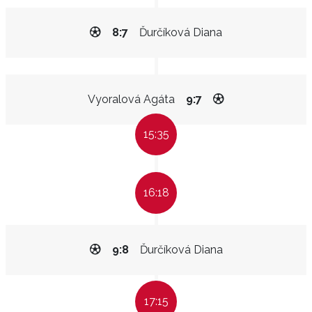
8:7
Ďurčíková Diana
Vyoralová Agáta
9:7
15:35
16:18
9:8
Ďurčíková Diana
17:15