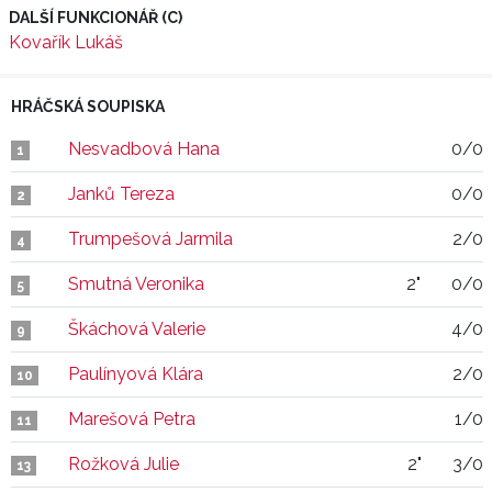
DALŠÍ FUNKCIONÁŘ (C)
Kovařík Lukáš
HRÁČSKÁ SOUPISKA
Nesvadbová Hana
0/0
1
Janků Tereza
0/0
2
Trumpešová Jarmila
2/0
4
Smutná Veronika
2"
0/0
5
Škáchová Valerie
4/0
9
Paulínyová Klára
2/0
10
Marešová Petra
1/0
11
Rožková Julie
2"
3/0
13