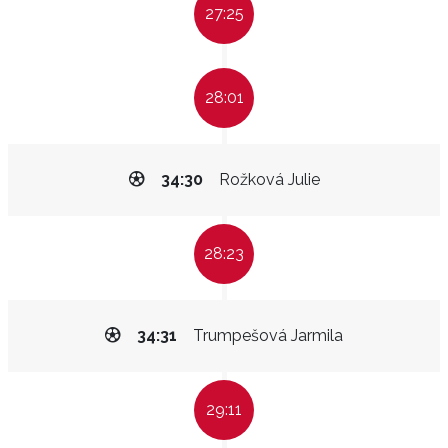
27:25
28:01
34:30
Rožková Julie
28:23
34:31
Trumpešová Jarmila
29:11