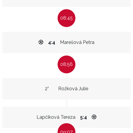
08:45
4:4
Marešová Petra
08:56
2"
Rožková Julie
Lapčíková Tereza
5:4
09:07