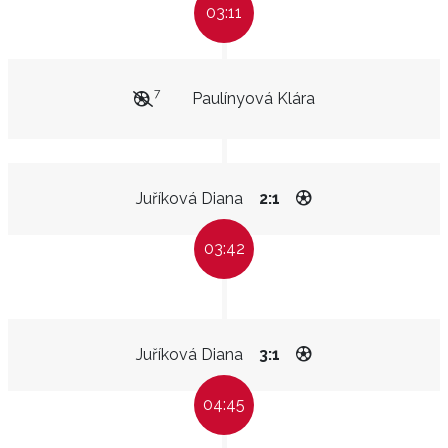
03:11
7
Paulínyová Klára
Juříková Diana
2:1
03:42
Juříková Diana
3:1
04:45