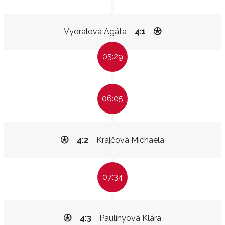
Vyoralová Agáta
4:1
05:29
06:05
4:2
Krajčová Michaela
07:34
4:3
Paulínyová Klára