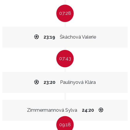
07:28
23:19
Škáchová Valerie
07:43
23:20
Paulínyová Klára
Zimmermannová Sylva
24:20
09:18