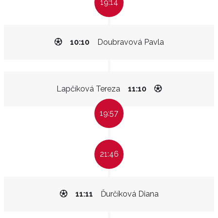
19:14
10:10
Doubravová Pavla
Lapčíková Tereza
11:10
19:57
21:46
11:11
Ďurčíková Diana