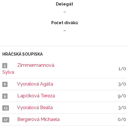
Delegát
–
Počet diváků
–
HRÁČSKÁ SOUPISKA
Zimmermannová
5
1/0
Sylva
Vyoralová Agáta
3/0
6
Lapčíková Tereza
9/0
9
Vyoralová Beáta
3/0
13
Bergerová Michaela
0/0
17