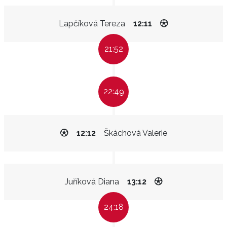
Lapčíková Tereza
12:11
21:52
22:49
12:12
Škáchová Valerie
Juříková Diana
13:12
24:18