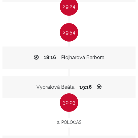
29:24
29:54
18:16
Plojharová Barbora
Vyoralová Beáta
19:16
30:03
2. POLOČAS