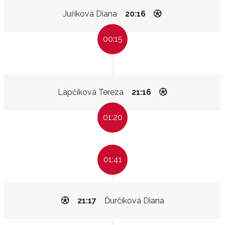
Juříková Diana
20:16
00:15
Lapčíková Tereza
21:16
01:20
01:41
21:17
Ďurčíková Diana