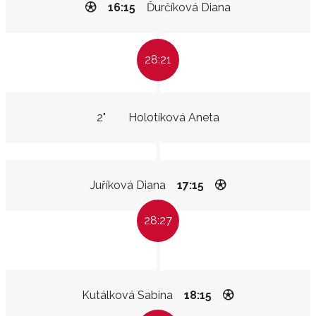
16:15
Ďurčíková Diana
28:21
2"
Holotíková Aneta
Juříková Diana
17:15
28:27
Kutálková Sabina
18:15