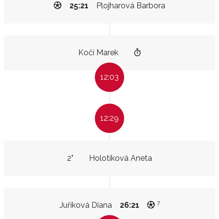
25:21
Plojharová Barbora
Kočí Marek
12:03
12:29
2"
Holotíková Aneta
7
Juříková Diana
26:21