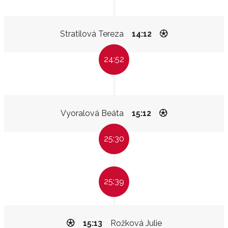
Stratilová Tereza
14:12
24:52
Vyoralová Beáta
15:12
25:30
25:39
15:13
Rožková Julie