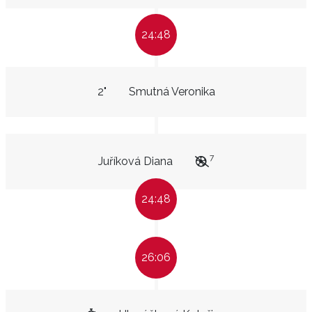
24:48
2"
Smutná Veronika
7
Juříková Diana
24:48
26:06