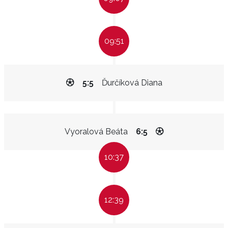
09:51
5:5
Ďurčíková Diana
Vyoralová Beáta
6:5
10:37
12:39