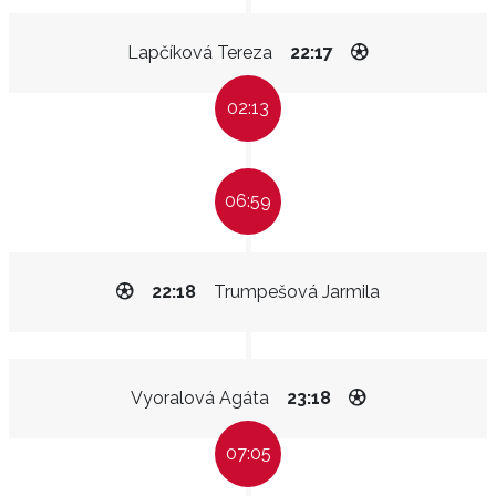
Lapčíková Tereza
22:17
02:13
06:59
22:18
Trumpešová Jarmila
Vyoralová Agáta
23:18
07:05