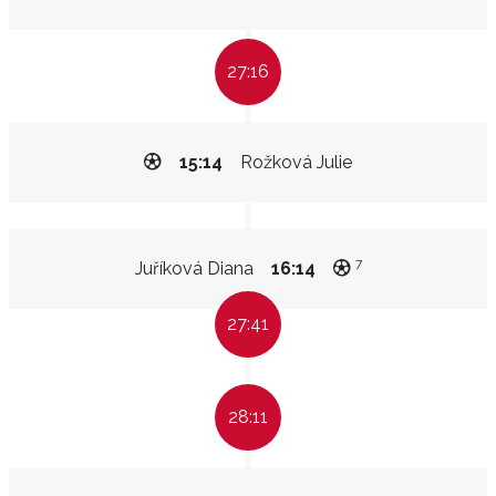
27:16
15:14
Rožková Julie
7
Juříková Diana
16:14
27:41
28:11