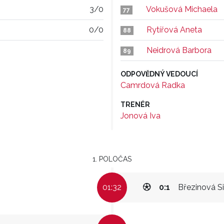
3/0
Vokušová Michaela
77
0/0
Rytířová Aneta
88
Neidrová Barbora
89
ODPOVĚDNÝ VEDOUCÍ
Camrdová Radka
TRENÉR
Jonová Iva
1. POLOČAS
01:32
0:1
Březinová 