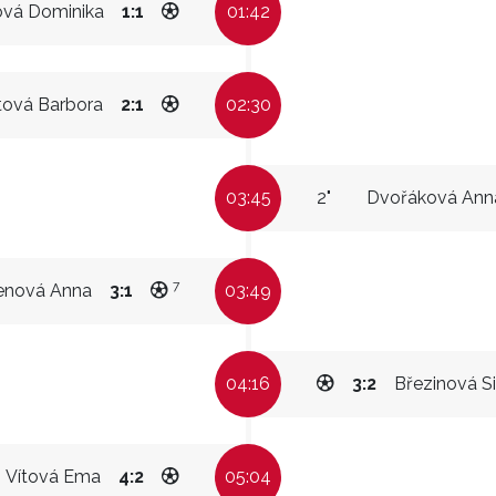
ová Dominika
1:1
01:42
tová Barbora
2:1
02:30
03:45
2"
Dvořáková Ann
7
enová Anna
3:1
03:49
04:16
3:2
Březinová 
Vítová Ema
4:2
05:04