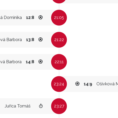
vá Dominika
12:8
21:05
ová Barbora
13:8
21:22
ová Barbora
14:8
22:11
23:24
14:9
Ošívková 
Juřica Tomáš
23:27