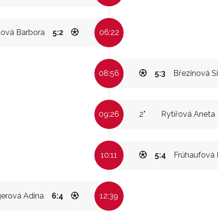
tová Barbora
5:2
06:22
08:56
5:3
Březinová 
09:26
2"
Rytířová Aneta
10:11
5:4
Frühaufová 
erová Adina
6:4
12:39