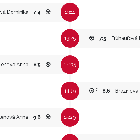
ová Dominika
7:4
13:11
13:25
7:5
Frühaufová 
lenová Anna
8:5
14:05
7
14:19
8:6
Březinová
lenová Anna
9:6
15:29