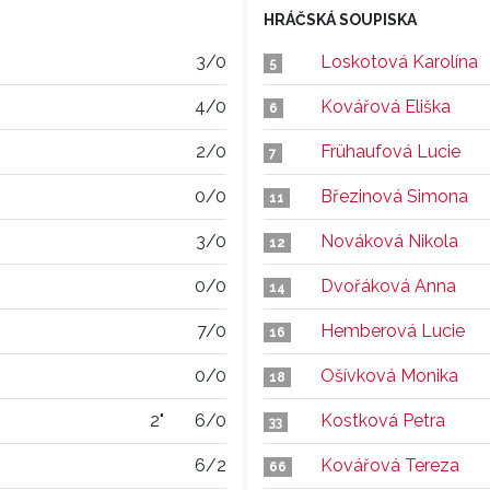
HRÁČSKÁ SOUPISKA
3/0
Loskotová Karolína
5
4/0
Kovářová Eliška
6
2/0
Frühaufová Lucie
7
0/0
Březinová Simona
11
3/0
Nováková Nikola
12
0/0
Dvořáková Anna
14
7/0
Hemberová Lucie
16
0/0
Ošívková Monika
18
2"
6/0
Kostková Petra
33
6/2
Kovářová Tereza
66