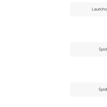
Laurich
Špid
Špid