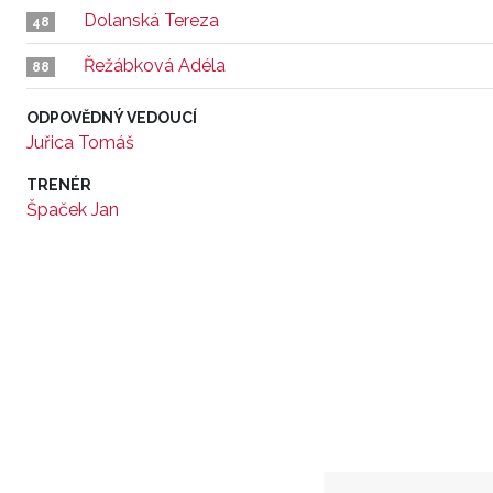
Dolanská Tereza
48
Řežábková Adéla
88
ODPOVĚDNÝ VEDOUCÍ
Juřica Tomáš
TRENÉR
Špaček Jan