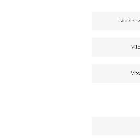
Lauricho
Vít
Vít