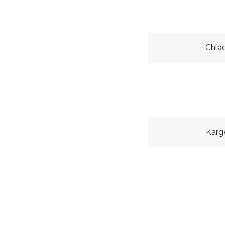
Chlá
Karg