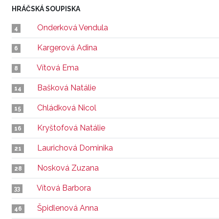
HRÁČSKÁ SOUPISKA
Onderková Vendula
4
Kargerová Adina
6
Vítová Ema
8
Bašková Natálie
14
Chládková Nicol
15
Kryštofová Natálie
16
Laurichová Dominika
21
Nosková Zuzana
28
Vítová Barbora
33
Špidlenová Anna
46