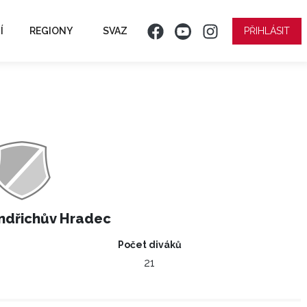
Í
REGIONY
SVAZ
PŘIHLÁSIT
ndřichův Hradec
Počet diváků
21