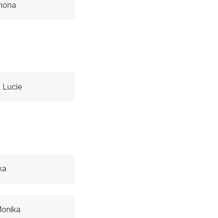
mona
 Lucie
ka
onika