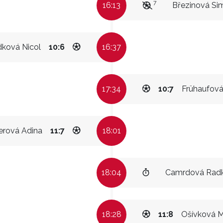
7
16:13
Březinová Si
dková Nicol
10:6
16:37
17:34
10:7
Frühaufová
erová Adina
11:7
18:01
18:04
Camrdová Rad
18:28
11:8
Ošívková M