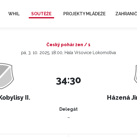
WHIL
SOUTĚŽE
PROJEKTY MLÁDEŽE
ZAHRANIČ
Český pohár žen / 1
pá, 3. 10. 2025, 18:00, Hala Vršovice Lokomotiva
34:30
obylisy II.
Házená Ji
Delegát
–