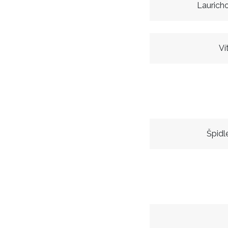
Laurich
Ví
Špidl