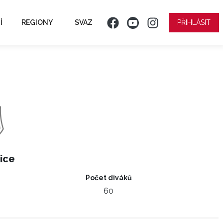
Í
REGIONY
SVAZ
PŘIHLÁSIT
ice
Počet diváků
60