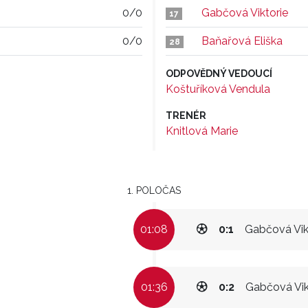
0/0
Gabčová Viktorie
17
0/0
Baňařová Eliška
28
ODPOVĚDNÝ VEDOUCÍ
Koštuříková Vendula
TRENÉR
Knitlová Marie
1. POLOČAS
01:08
0:1
Gabčová Vik
01:36
0:2
Gabčová Vik