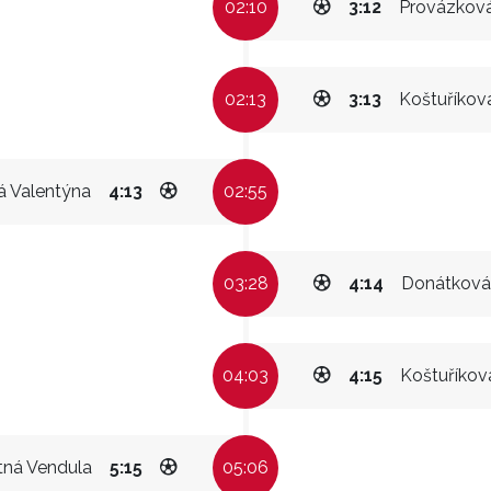
02:10
3:12
Provázková
02:13
3:13
Koštuříkov
á Valentýna
4:13
02:55
03:28
4:14
Donátková
04:03
4:15
Koštuříkov
ná Vendula
5:15
05:06