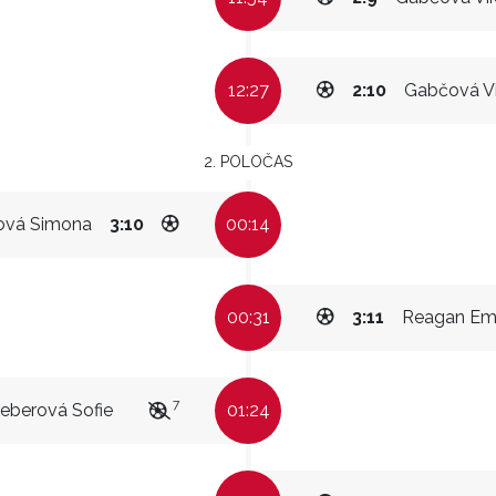
12:27
2:10
Gabčová Vi
2. POLOČAS
ová Simona
3:10
00:14
00:31
3:11
Reagan E
7
ieberová Sofie
01:24