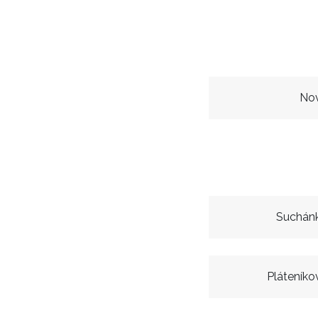
No
Suchán
Pláteníko