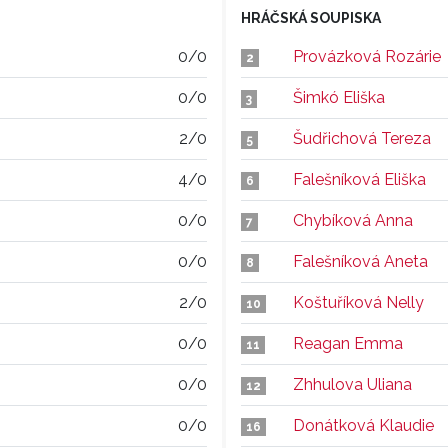
HRÁČSKÁ SOUPISKA
0/0
Provázková Rozárie
2
0/0
Šimkó Eliška
3
2/0
Šudřichová Tereza
5
4/0
Falešníková Eliška
6
0/0
Chybíková Anna
7
0/0
Falešníková Aneta
8
2/0
Koštuříková Nelly
10
0/0
Reagan Emma
11
0/0
Zhhulova Uliana
12
0/0
Donátková Klaudie
16