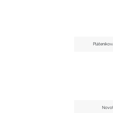
Pláteníkov
Novot