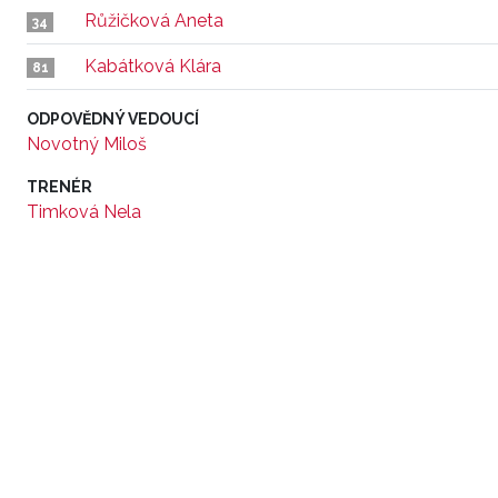
Růžičková Aneta
34
Kabátková Klára
81
ODPOVĚDNÝ VEDOUCÍ
Novotný Miloš
TRENÉR
Timková Nela