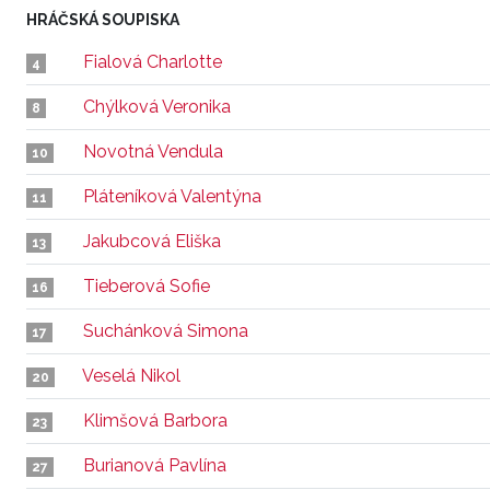
HRÁČSKÁ SOUPISKA
Fialová Charlotte
4
Chýlková Veronika
8
Novotná Vendula
10
Pláteníková Valentýna
11
Jakubcová Eliška
13
Tieberová Sofie
16
Suchánková Simona
17
Veselá Nikol
20
Klimšová Barbora
23
Burianová Pavlína
27