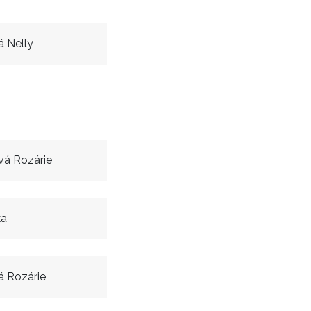
á Nelly
vá Rozárie
ka
á Rozárie