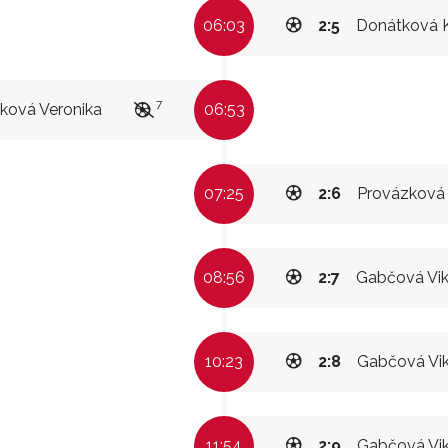
06:03
2:5
Donátková K
7
ková Veronika
06:53
07:25
2:6
Provázková 
08:56
2:7
Gabčová Vik
10:23
2:8
Gabčová Vik
11:54
2:9
Gabčová Vik