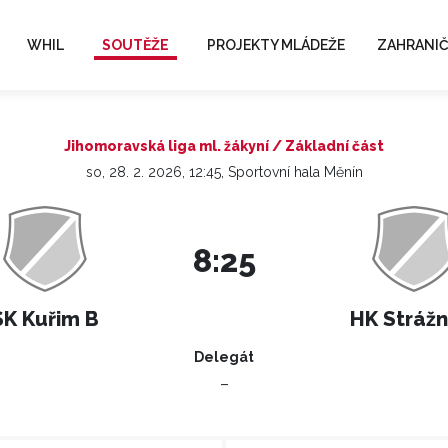
WHIL
SOUTĚŽE
PROJEKTY MLÁDEŽE
ZAHRANIČ
Jihomoravská liga ml. žákyní / Základní část
so, 28. 2. 2026, 12:45, Sportovní hala Měnín
8:25
SK Kuřim B
HK Strážn
Delegát
–