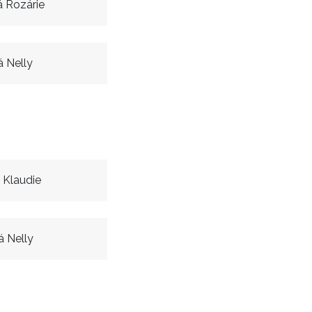
 Rozárie
á Nelly
 Klaudie
á Nelly