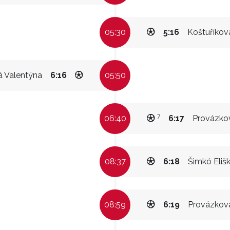
05:30
5:16
Koštuříkov
á Valentýna
6:16
05:50
7
06:40
6:17
Provázko
08:37
6:18
Šimkó Eliš
08:59
6:19
Provázkov