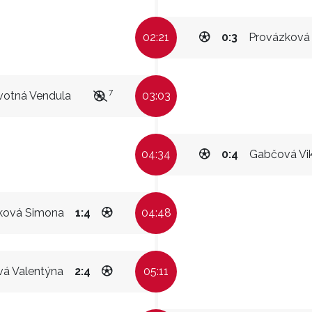
02:21
0:3
Provázková 
7
votná Vendula
03:03
04:34
0:4
Gabčová Vik
ková Simona
1:4
04:48
vá Valentýna
2:4
05:11