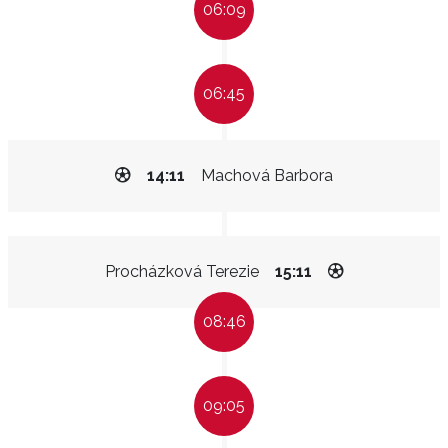
06:09
06:45
14:11
Machová Barbora
Procházková Terezie
15:11
08:46
09:05