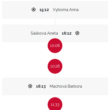
15:12
Vyborna Anna
Šášková Aneta
16:12
10:08
10:28
16:13
Machová Barbora
11:33