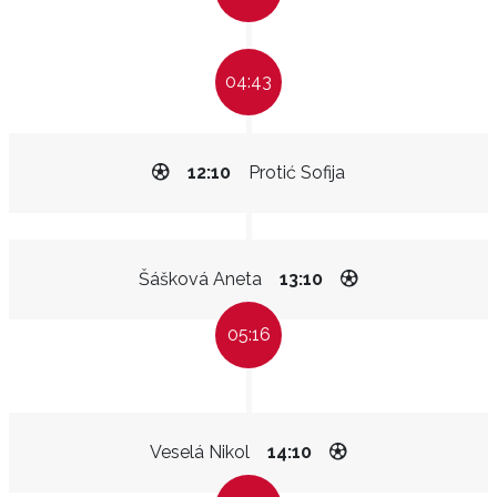
04:43
12:10
Protić Sofija
Šášková Aneta
13:10
05:16
Veselá Nikol
14:10