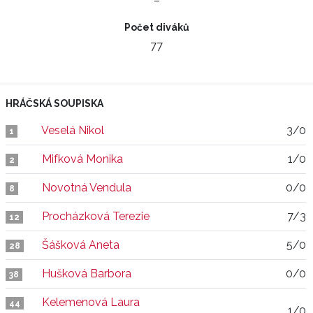
–
Počet diváků
77
HRÁČSKÁ SOUPISKA
Veselá Nikol
3/0
1
Mifková Monika
1/0
2
Novotná Vendula
0/0
8
Procházková Terezie
7/3
12
Šášková Aneta
5/0
28
Hušková Barbora
0/0
38
Kelemenová Laura
44
1/0