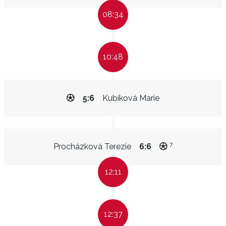
08:34
10:48
5:6
Kubíková Marie
7
Procházková Terezie
6:6
12:11
12:37