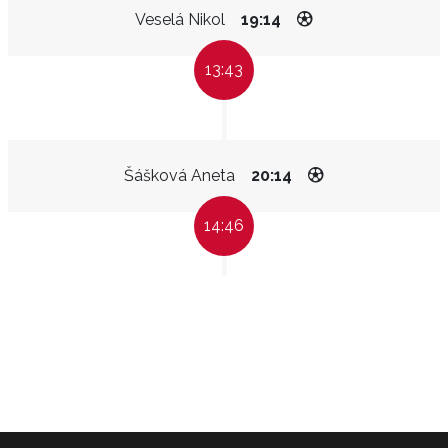
Veselá Nikol
19:14
13:43
Šášková Aneta
20:14
14:46