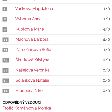
Vaňková Magdaléna
1/0
7
Vyborna Anna
1/0
8
Kubíková Marie
4/0
9
Machová Barbora
4/0
11
Zámečníková Sofie
1/0
13
Šimlíková Kristýna
0/0
14
Nášelová Veronika
0/0
15
Solaříková Natálie
0/0
19
Hradečná Nikol
0/0
26
ODPOVĚDNÝ VEDOUCÍ
Protić Kománková Monika