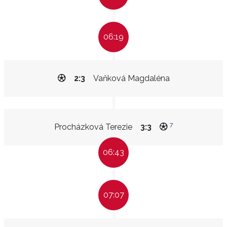
06:19
2:3
Vaňková Magdaléna
7
Procházková Terezie
3:3
06:43
07:07