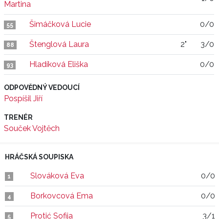
Martina
Šimáčková Lucie
0/0
55
Štenglová Laura
2"
3/0
88
Hladíková Eliška
0/0
93
ODPOVĚDNÝ VEDOUCÍ
Pospíšil Jiří
TRENÉR
Souček Vojtěch
HRÁČSKÁ SOUPISKA
Slováková Eva
0/0
1
Borkovcová Ema
0/0
4
Protić Sofija
3/1
5