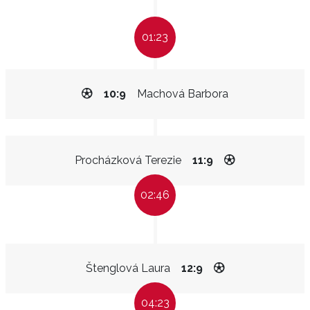
01:23
10:9
Machová Barbora
Procházková Terezie
11:9
02:46
Štenglová Laura
12:9
04:23