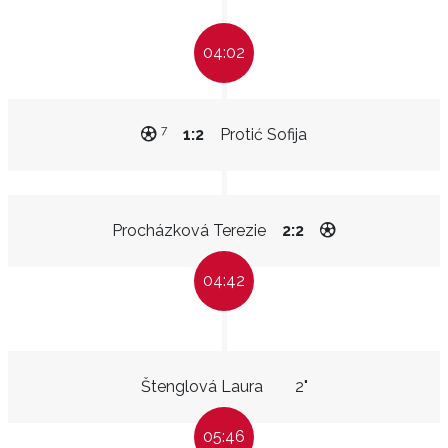
04:02
7
1:2
Protić Sofija
Procházková Terezie
2:2
04:42
Štenglová Laura
2"
05:46