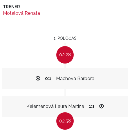
TRENÉR
Motalová Renata
1. POLOČAS
02:28
0:1
Machová Barbora
Kelemenová Laura Martina
1:1
02:58