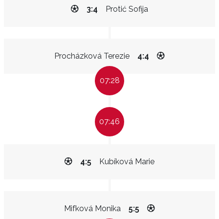
3:4
Protić Sofija
Procházková Terezie
4:4
07:28
07:46
4:5
Kubíková Marie
Mifková Monika
5:5