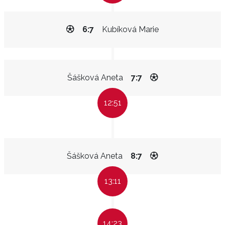
6:7
Kubíková Marie
Šášková Aneta
7:7
12:51
Šášková Aneta
8:7
13:11
14:23