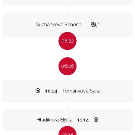
7
Suchánková Simona
06:22
06:46
10:14
Tománková Sára
Hladíková Eliška
11:14
07:18