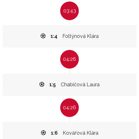
03:43
1:4
Foltýnová Klára
04:26
1:5
Chabičová Laura
04:26
1:6
Kovářová Klára