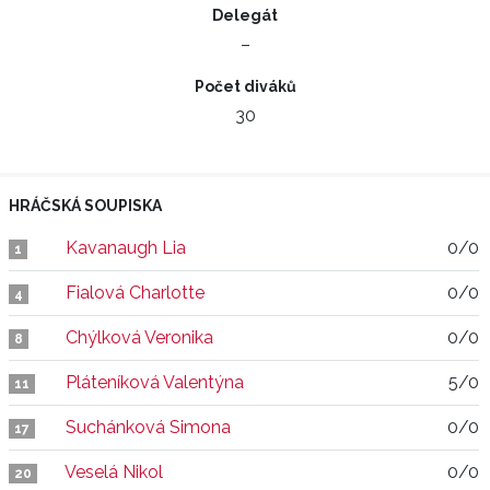
Delegát
–
Počet diváků
30
HRÁČSKÁ SOUPISKA
Kavanaugh Lia
0/0
1
Fialová Charlotte
0/0
4
Chýlková Veronika
0/0
8
Pláteníková Valentýna
5/0
11
Suchánková Simona
0/0
17
Veselá Nikol
0/0
20