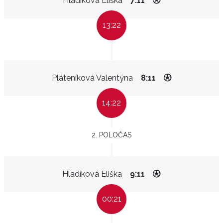
Hladíková Eliška
7:11
13:22
Pláteníková Valentýna
8:11
14:22
2. POLOČAS
Hladíková Eliška
9:11
00:21