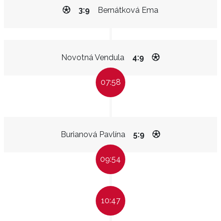
3:9
Bernátková Ema
Novotná Vendula
4:9
07:58
Burianová Pavlína
5:9
09:54
10:47