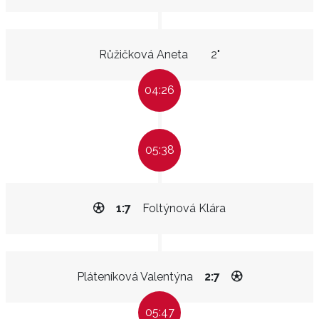
Růžičková Aneta
2"
04:26
05:38
1:7
Foltýnová Klára
Pláteníková Valentýna
2:7
05:47