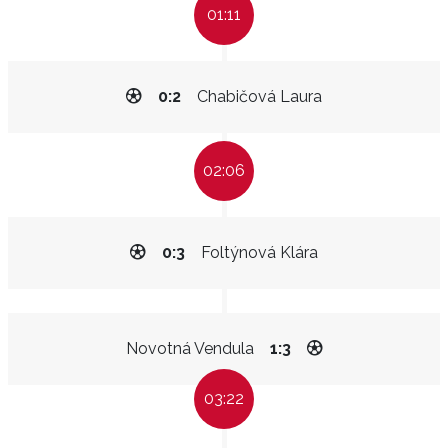
01:11
0:2
Chabičová Laura
02:06
0:3
Foltýnová Klára
Novotná Vendula
1:3
03:22