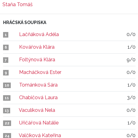
Staňa Tomáš
HRÁČSKÁ SOUPISKA
Lačňáková Adéla
0/0
1
Kovářová Klára
1/0
6
Foltýnová Klára
9/0
7
Macháčková Ester
0/0
9
Tománková Sára
1/0
10
Chabičová Laura
3/0
11
Vaculíková Nela
0/0
13
Uřičářová Natálie
1/0
22
Valčíková Kateřina
0/0
24