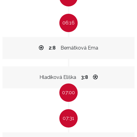
06:16
2:8
Bernátková Ema
Hladíková Eliška
3:8
07:00
07:31