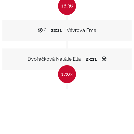
16:36
7
22:11
Vávrová Ema
Dvořáčková Natálie Ella
23:11
17:03