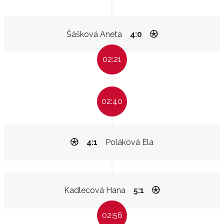
Šášková Aneta
4:0
02:21
02:40
4:1
Poláková Ela
Kadlecová Hana
5:1
02:56