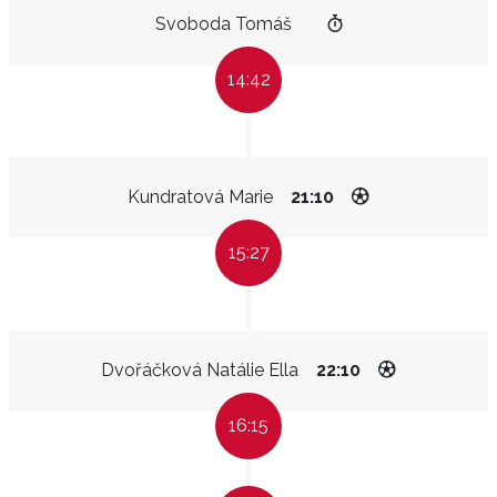
Svoboda Tomáš
14:42
Kundratová Marie
21:10
15:27
Dvořáčková Natálie Ella
22:10
16:15