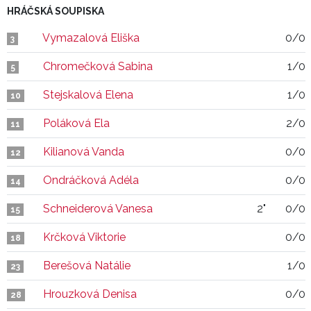
HRÁČSKÁ SOUPISKA
Vymazalová Eliška
0/0
3
Chromečková Sabina
1/0
5
Stejskalová Elena
1/0
10
Poláková Ela
2/0
11
Kilianová Vanda
0/0
12
Ondráčková Adéla
0/0
14
Schneiderová Vanesa
2"
0/0
15
Krčková Viktorie
0/0
18
Berešová Natálie
1/0
23
Hrouzková Denisa
0/0
28