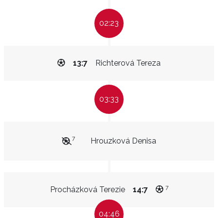
02:23
13:7
Richterová Tereza
03:33
7
Hrouzková Denisa
7
Procházková Terezie
14:7
04:46