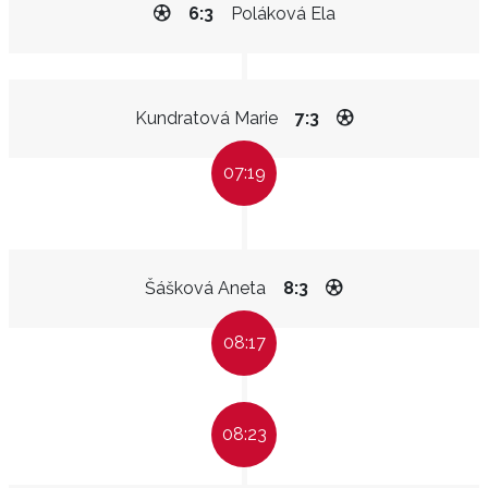
6:3
Poláková Ela
Kundratová Marie
7:3
07:19
Šášková Aneta
8:3
08:17
08:23