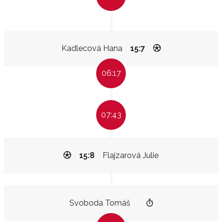
Kadlecová Hana
15:7
06:17
07:43
15:8
Flajzarová Julie
Svoboda Tomáš