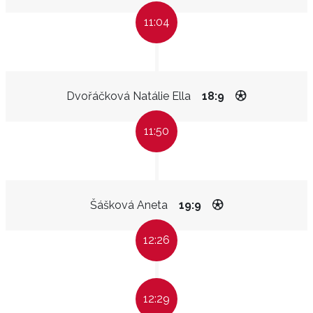
11:04
Dvořáčková Natálie Ella
18:9
11:50
Šášková Aneta
19:9
12:26
12:29