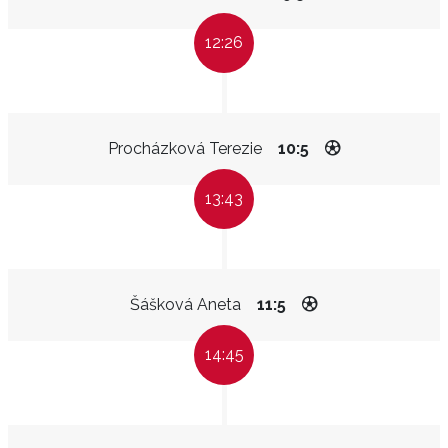
12:26
Procházková Terezie
10:5
13:43
Šášková Aneta
11:5
14:45