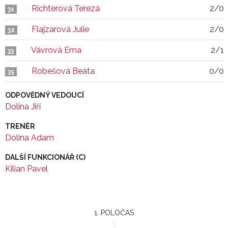
Richterová Tereza
2/0
31
Flajzarová Julie
2/0
32
Vávrová Ema
2/1
33
Robešová Beáta
0/0
35
ODPOVĚDNÝ VEDOUCÍ
Dolina Jiří
TRENÉR
Dolina Adam
DALŠÍ FUNKCIONÁŘ (C)
Kilian Pavel
1. POLOČAS