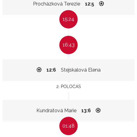
Procházková Terezie
12:5
15:24
16:43
12:6
Stejskalová Elena
2. POLOČAS
Kundratová Marie
13:6
01:48