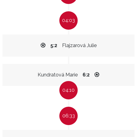
04:03
5:2
Flajzarová Julie
Kundratová Marie
6:2
04:10
06:33