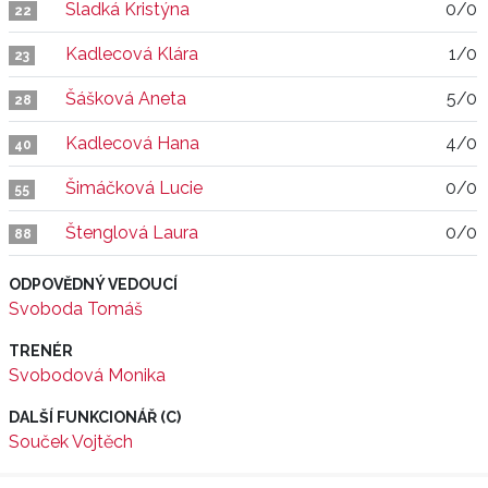
Sladká Kristýna
0/0
22
Kadlecová Klára
1/0
23
Šášková Aneta
5/0
28
Kadlecová Hana
4/0
40
Šimáčková Lucie
0/0
55
Štenglová Laura
0/0
88
ODPOVĚDNÝ VEDOUCÍ
Svoboda Tomáš
TRENÉR
Svobodová Monika
DALŠÍ FUNKCIONÁŘ (C)
Souček Vojtěch