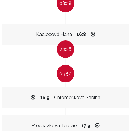
08:28
Kadlecová Hana
16:8
09:38
09:50
16:9
Chromečková Sabina
Procházková Terezie
17:9