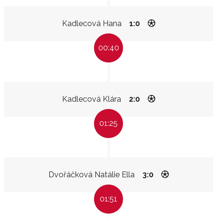
Kadlecová Hana
1:0
00:40
Kadlecová Klára
2:0
01:25
Dvořáčková Natálie Ella
3:0
01:51