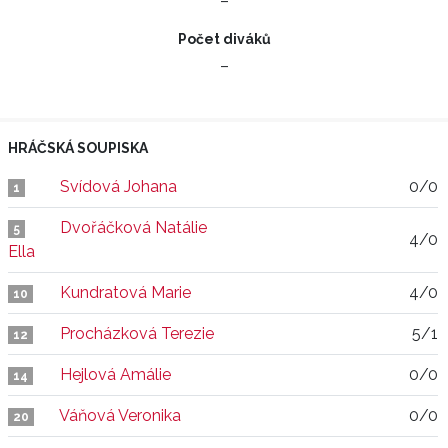
–
Počet diváků
–
HRÁČSKÁ SOUPISKA
Svídová Johana
0/0
1
Dvořáčková Natálie
5
4/0
Ella
Kundratová Marie
4/0
10
Procházková Terezie
5/1
12
Hejlová Amálie
0/0
14
Váňová Veronika
0/0
20