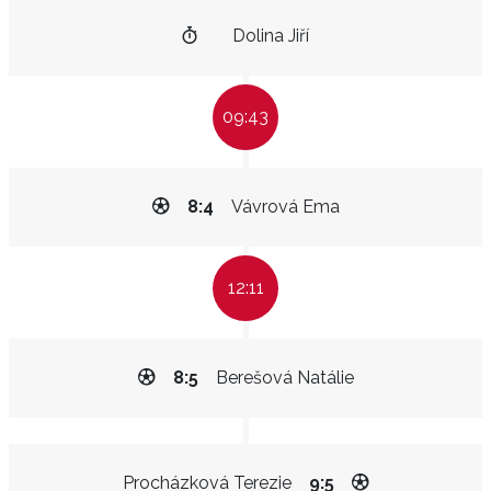
Dolina Jiří
09:43
8:4
Vávrová Ema
12:11
8:5
Berešová Natálie
Procházková Terezie
9:5