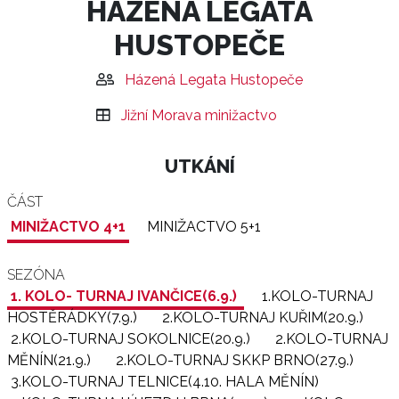
HÁZENÁ LEGATA
HUSTOPEČE
Házená Legata Hustopeče
Jižní Morava minižactvo
UTKÁNÍ
ČÁST
MINIŽACTVO 4+1
MINIŽACTVO 5+1
SEZÓNA
1. KOLO- TURNAJ IVANČICE(6.9.)
1.KOLO-TURNAJ
HOSTĚRÁDKY(7.9.)
2.KOLO-TURNAJ KUŘIM(20.9.)
2.KOLO-TURNAJ SOKOLNICE(20.9.)
2.KOLO-TURNAJ
MĚNÍN(21.9.)
2.KOLO-TURNAJ SKKP BRNO(27.9.)
3.KOLO-TURNAJ TELNICE(4.10. HALA MĚNÍN)