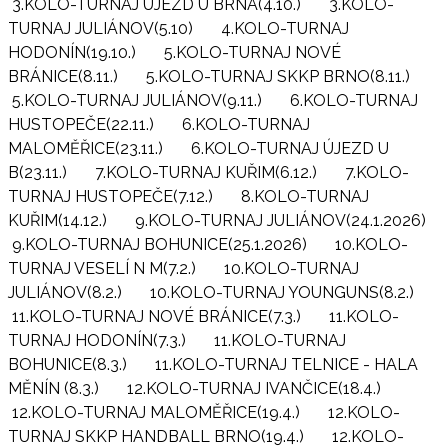
3.KOLO-TURNAJ ÚJEZD U BRNA(4.10.)
3.KOLO-
TURNAJ JULIÁNOV(5.10)
4.KOLO-TURNAJ
HODONÍN(19.10.)
5.KOLO-TURNAJ NOVÉ
BRÁNICE(8.11.)
5.KOLO-TURNAJ SKKP BRNO(8.11.)
5.KOLO-TURNAJ JULIÁNOV(9.11.)
6.KOLO-TURNAJ
HUSTOPEČE(22.11.)
6.KOLO-TURNAJ
MALOMĚŘICE(23.11.)
6.KOLO-TURNAJ ÚJEZD U
B(23.11.)
7.KOLO-TURNAJ KUŘIM(6.12.)
7.KOLO-
TURNAJ HUSTOPEČE(7.12.)
8.KOLO-TURNAJ
KUŘIM(14.12.)
9.KOLO-TURNAJ JULIÁNOV(24.1.2026)
9.KOLO-TURNAJ BOHUNICE(25.1.2026)
10.KOLO-
TURNAJ VESELÍ N M(7.2.)
10.KOLO-TURNAJ
JULIÁNOV(8.2.)
10.KOLO-TURNAJ YOUNGUNS(8.2.)
11.KOLO-TURNAJ NOVÉ BRÁNICE(7.3.)
11.KOLO-
TURNAJ HODONÍN(7.3.)
11.KOLO-TURNAJ
BOHUNICE(8.3.)
11.KOLO-TURNAJ TELNICE - HALA
MĚNÍN (8.3.)
12.KOLO-TURNAJ IVANČICE(18.4.)
12.KOLO-TURNAJ MALOMĚŘICE(19.4.)
12.KOLO-
TURNAJ SKKP HANDBALL BRNO(19.4.)
12.KOLO-