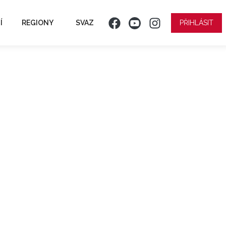
Í
REGIONY
SVAZ
PŘIHLÁSIT