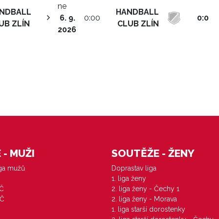
ne
NDBALL
HANDBALL
6. 9.
0:00
0:0
UB ZLÍN
CLUB ZLÍN
2026
- MUŽI
SOUTĚŽE - ŽENY
iga mužů
Doprastav liga
1. liga ženy
VČ
2. liga ženy - Čechy 1
ZČ
2. liga ženy - Morava
1. liga starší dorostenky