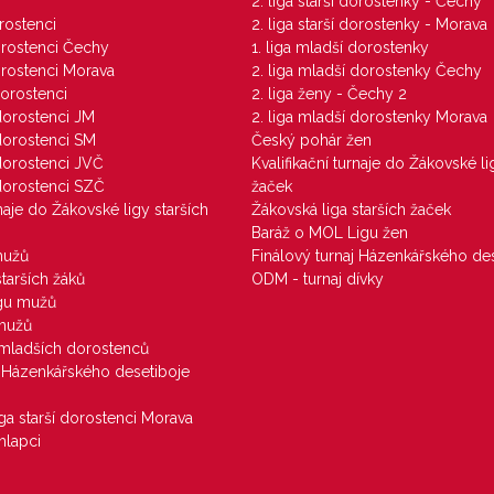
M
2. liga starší dorostenky - Čechy
orostenci
2. liga starší dorostenky - Morava
dorostenci Čechy
1. liga mladší dorostenky
dorostenci Morava
2. liga mladší dorostenky Čechy
dorostenci
2. liga ženy - Čechy 2
 dorostenci JM
2. liga mladší dorostenky Morava
 dorostenci SM
Český pohár žen
 dorostenci JVČ
Kvalifikační turnaje do Žákovské li
 dorostenci SZČ
žaček
rnaje do Žákovské ligy starších
Žákovská liga starších žaček
Baráž o MOL Ligu žen
mužů
Finálový turnaj Házenkářského des
starších žáků
ODM - turnaj dívky
igu mužů
 mužů
u mladších dorostenců
j Házenkářského desetiboje
iga starší dorostenci Morava
hlapci