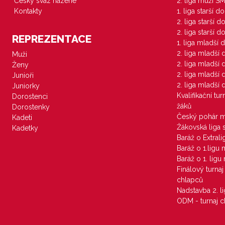
Český svaz házené
2. liga muži S
Kontakty
1. liga starší d
2. liga starší 
2. liga starší 
REPREZENTACE
1. liga mladší 
2. liga mladší
Muži
2. liga mladší
Ženy
2. liga mladší
Junioři
2. liga mladší
Juniorky
Kvalifikační tu
Dorostenci
žáků
Dorostenky
Český pohár 
Kadeti
Žákovská liga 
Kadetky
Baráž o Extral
Baráž o 1.ligu
Baráž o 1. lig
Finálový turna
chlapců
Nadstavba 2. l
ODM - turnaj c