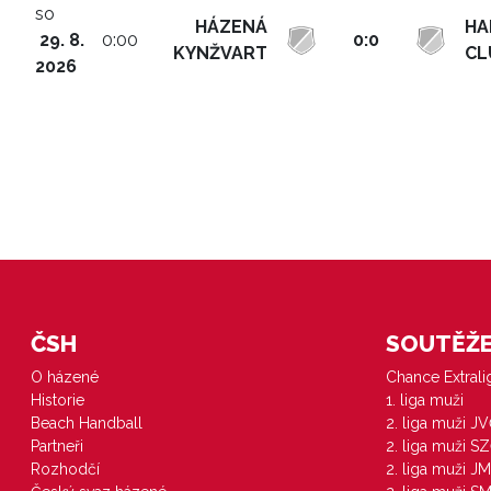
so
HÁZENÁ
HA
29. 8.
0:00
0:0
KYNŽVART
CL
2026
ČSH
SOUTĚŽE 
O házené
Chance Extral
Historie
1. liga muži
Beach Handball
2. liga muži J
Partneři
2. liga muži S
Rozhodčí
2. liga muži JM