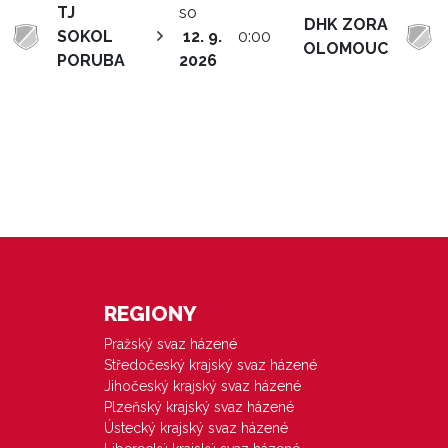
TJ
so
DHK ZORA
SOKOL
12. 9.
0:00
OLOMOUC
PORUBA
2026
REGIONY
Pražský svaz házené
Středočeský krajský svaz házené
Jihočeský krajský svaz házené
Plzeňský krajský svaz házené
Ústecký krajský svaz házené