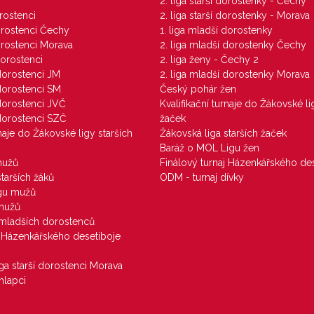
M
2. liga starší dorostenky - Čechy
orostenci
2. liga starší dorostenky - Morava
dorostenci Čechy
1. liga mladší dorostenky
dorostenci Morava
2. liga mladší dorostenky Čechy
dorostenci
2. liga ženy - Čechy 2
 dorostenci JM
2. liga mladší dorostenky Morava
 dorostenci SM
Český pohár žen
 dorostenci JVČ
Kvalifikační turnaje do Žákovské li
 dorostenci SZČ
žaček
rnaje do Žákovské ligy starších
Žákovská liga starších žaček
Baráž o MOL Ligu žen
mužů
Finálový turnaj Házenkářského des
starších žáků
ODM - turnaj dívky
igu mužů
 mužů
u mladších dorostenců
j Házenkářského desetiboje
iga starší dorostenci Morava
hlapci