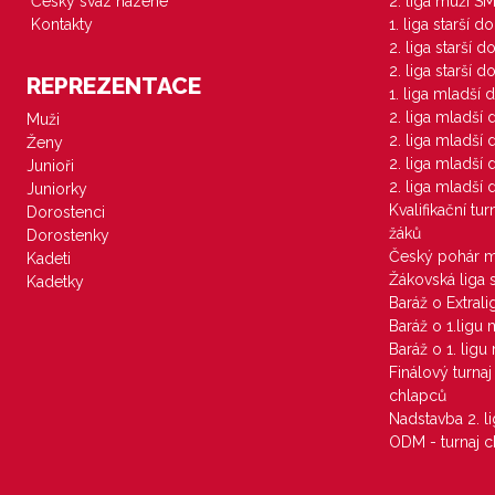
Český svaz házené
2. liga muži S
Kontakty
1. liga starší d
2. liga starší 
2. liga starší 
REPREZENTACE
1. liga mladší 
2. liga mladší
Muži
2. liga mladší
Ženy
2. liga mladší
Junioři
2. liga mladší
Juniorky
Kvalifikační tu
Dorostenci
žáků
Dorostenky
Český pohár 
Kadeti
Žákovská liga 
Kadetky
Baráž o Extral
Baráž o 1.ligu
Baráž o 1. lig
Finálový turna
chlapců
Nadstavba 2. l
ODM - turnaj c