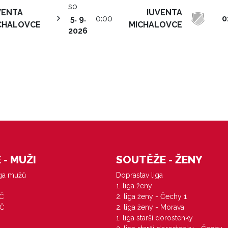
so
VENTA
IUVENTA
5. 9.
0:00
0
CHALOVCE
MICHALOVCE
2026
- MUŽI
SOUTĚŽE - ŽENY
iga mužů
Doprastav liga
1. liga ženy
VČ
2. liga ženy - Čechy 1
ZČ
2. liga ženy - Morava
1. liga starší dorostenky