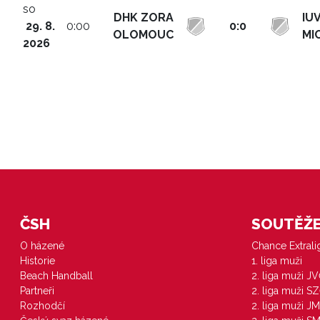
so
DHK ZORA
IU
29. 8.
0:00
0:0
OLOMOUC
MI
2026
ČSH
SOUTĚŽE 
O házené
Chance Extral
Historie
1. liga muži
Beach Handball
2. liga muži J
Partneři
2. liga muži S
Rozhodčí
2. liga muži JM