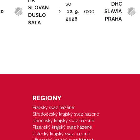
HK
so
DHC
SLOVAN
:0
12. 9.
0:00
SLAVIA
DUSLO
2026
PRAHA
ŠAĽA
REGIONY
Pražský svaz házené
Středočeský krajský svaz házené
Jihočeský krajský svaz házené
Plzeňský krajský svaz házené
Ústecký krajský svaz házené