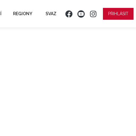
Í
REGIONY
SVAZ
PŘIHLÁSIT