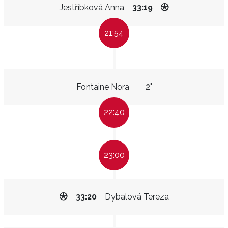
Jestříbková Anna
33:19
21:54
Fontaine Nora
2"
22:40
23:00
33:20
Dybalová Tereza