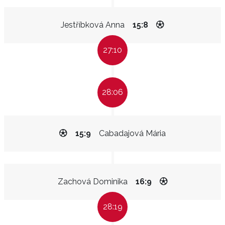
Jestříbková Anna
15:8
27:10
28:06
15:9
Cabadajová Mária
Zachová Dominika
16:9
28:19