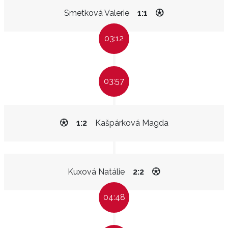
Smetková Valerie
1:1
03:12
03:57
1:2
Kašpárková Magda
Kuxová Natálie
2:2
04:48