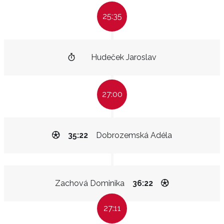
25:35
Hudeček Jaroslav
27:00
35:22
Dobrozemská Adéla
Zachová Dominika
36:22
27:11