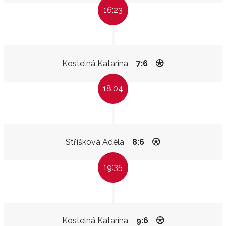
16:23
Kostelná Katarína
7:6
18:04
Stříšková Adéla
8:6
19:35
Kostelná Katarína
9:6