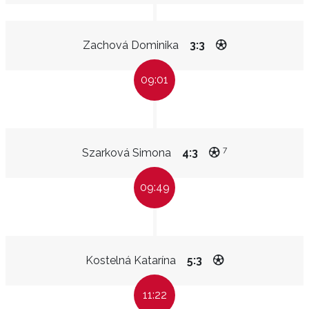
Zachová Dominika
3:3
09:01
7
Szarková Simona
4:3
09:49
Kostelná Katarína
5:3
11:22