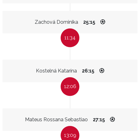
Zachová Dominika
25:15
11:34
Kostelná Katarína
26:15
12:06
Mateus Rossana Sebastiao
27:15
13:09