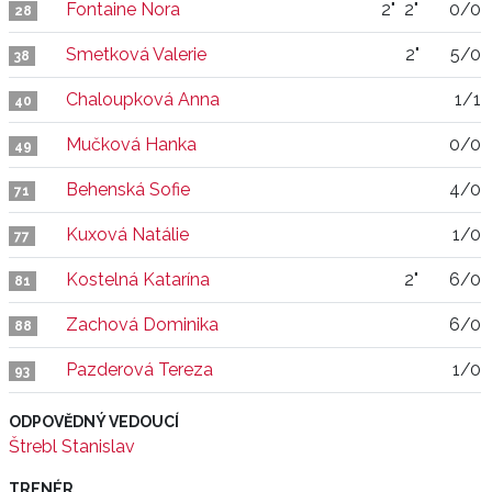
Fontaine Nora
2"
2"
0/0
28
Smetková Valerie
2"
5/0
38
Chaloupková Anna
1/1
40
Mučková Hanka
0/0
49
Behenská Sofie
4/0
71
Kuxová Natálie
1/0
77
Kostelná Katarína
2"
6/0
81
Zachová Dominika
6/0
88
Pazderová Tereza
1/0
93
ODPOVĚDNÝ VEDOUCÍ
Štrebl Stanislav
TRENÉR