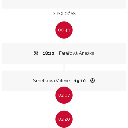
2. POLOČAS
00:44
18:10
Farářová Anežka
Smetková Valerie
19:10
02:07
02:20