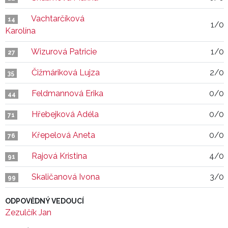
Vachtarčíková
14
1/0
Karolína
Wizurová Patricie
1/0
27
Čižmáriková Lujza
2/0
35
Feldmannová Erika
0/0
44
Hřebejková Adéla
0/0
71
Křepelová Aneta
0/0
76
Rajová Kristina
4/0
91
Skaličanová Ivona
3/0
99
ODPOVĚDNÝ VEDOUCÍ
Zezulčík Jan