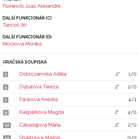
Florencio Joao Alexandre
DALŠÍ FUNKCIONÁŘ (C)
Tancoš Jiří
DALŠÍ FUNKCIONÁŘ (D)
Mocková Monika
HRÁČSKÁ SOUPISKA
Dobrozemská Adéla
2"
1/0
3
Dybalová Tereza
2"
2/0
5
Farářová Anežka
4/1
7
Kašpárková Magda
2"
4/0
9
Cabadajová Mária
2"
2/0
10
Shalimova Marina
0/0
12