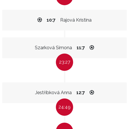
10:7
Rajová Kristina
Szarková Simona
11:7
23:27
Jestříbková Anna
12:7
24:49