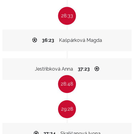
28:33
36:23
Kašpárková Magda
Jestříbková Anna
37:23
28:48
29:28
37:24
Skaličanová Ivona