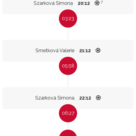
7
Szarková Simona
20:12
03:23
Smetková Valerie
21:12
05:58
Szarková Simona
22:12
06:27