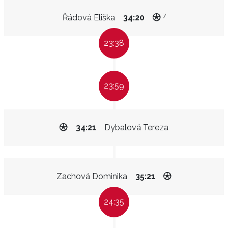
7
Řádová Eliška
34:20
23:38
23:59
34:21
Dybalová Tereza
Zachová Dominika
35:21
24:35