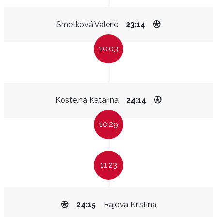
Smetková Valerie
23:14
10:03
Kostelná Katarína
24:14
10:29
11:23
24:15
Rajová Kristina