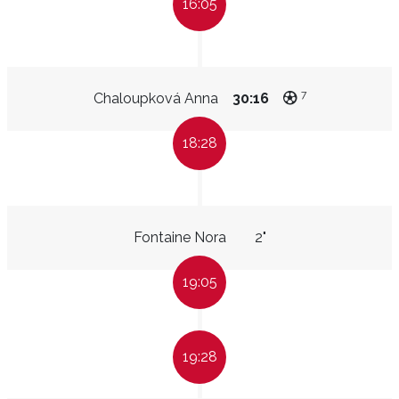
16:05
7
Chaloupková Anna
30:16
18:28
Fontaine Nora
2"
19:05
19:28