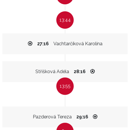
13:44
27:16
Vachtarčíková Karolína
Stříšková Adéla
28:16
13:55
Pazderová Tereza
29:16