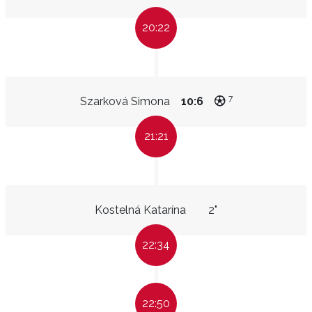
20:22
7
Szarková Simona
10:6
21:21
Kostelná Katarína
2"
22:34
22:50