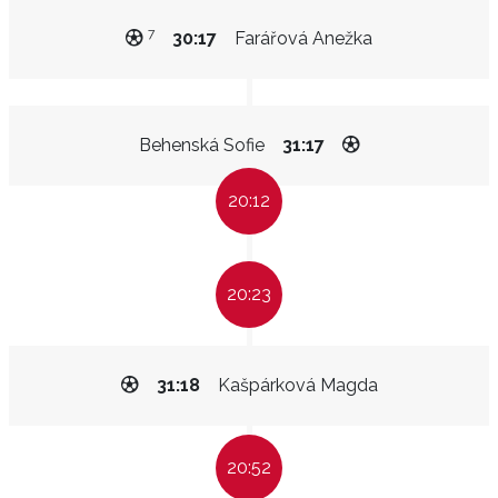
7
30:17
Farářová Anežka
Behenská Sofie
31:17
20:12
20:23
31:18
Kašpárková Magda
20:52