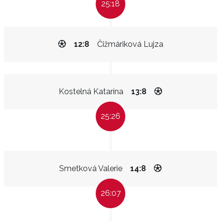
25:18
12:8
Čižmáriková Lujza
Kostelná Katarína
13:8
25:26
Smetková Valerie
14:8
26:07