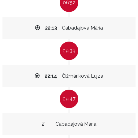
06:52
22:13
Cabadajová Mária
09:39
22:14
Čižmáriková Lujza
09:47
2"
Cabadajová Mária