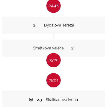
04:48
2"
Dybalová Tereza
Smetková Valerie
2"
05:00
05:24
2:3
Skaličanová Ivona