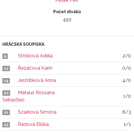
Pešek Petr
Počet diváků
450
HRÁČSKÁ SOUPISKA
Stříšková Adéla
2/0
9
Řezáčová Karin
0/0
12
Jestříbková Anna
4/0
19
Mateus Rossana
20
1/0
Sebastiao
Szarková Simona
6/3
21
Řádová Eliška
1/1
25