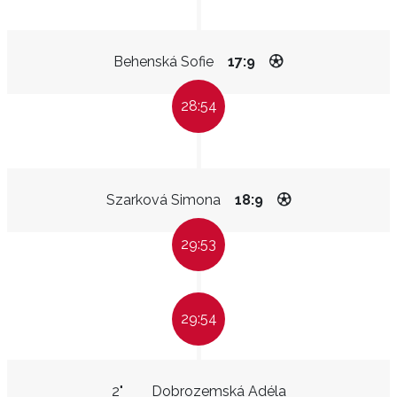
Behenská Sofie
17:9
28:54
Szarková Simona
18:9
29:53
29:54
2"
Dobrozemská Adéla