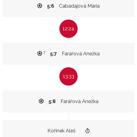
5:6
Cabadajová Mária
12:24
7
5:7
Farářová Anežka
13:33
5:8
Farářová Anežka
Kořínek Aleš