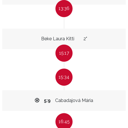
13:36
Beke Laura Kitti
2"
15:17
15:34
5:9
Cabadajová Mária
16:45