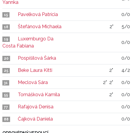
Yannka
Pavelková Patrícia
0/0
15
Štefánová Michaela
2"
5/0
18
Luxemburgo Da
19
0/0
Costa Fabiana
Pospíšilová Šárka
0/0
20
Beke Laura Kitti
2"
4/2
25
Meclová Sára
2"
2"
0/0
31
Tomášková Kamila
2"
0/0
55
Rafajová Denisa
0/0
77
Čajková Daniela
0/0
88