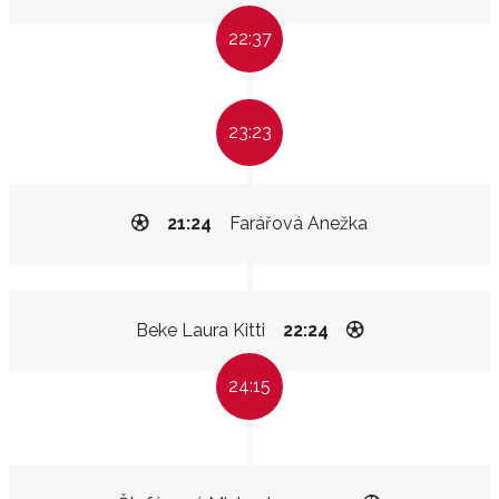
22:37
23:23
21:24
Farářová Anežka
Beke Laura Kitti
22:24
24:15