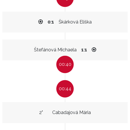
0:1
Škárková Eliška
Štefánová Michaela
1:1
00:40
00:44
2"
Cabadajová Mária