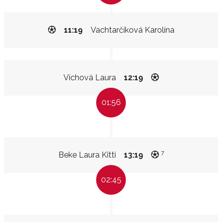
11:19
Vachtarčíková Karolína
Víchová Laura
12:19
01:56
7
Beke Laura Kitti
13:19
02:45