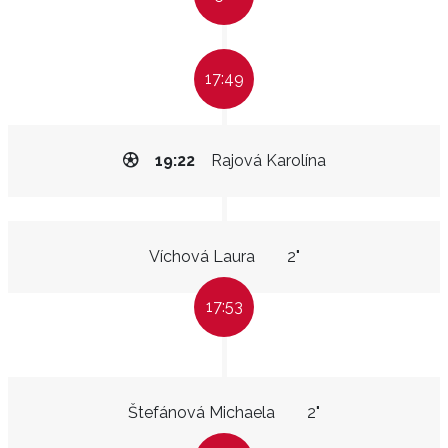
17:49
19:22
Rajová Karolína
Víchová Laura
2"
17:53
Štefánová Michaela
2"