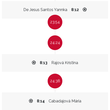
De Jesus Santos Yannka
8:12
23:54
24:24
8:13
Rajová Kristina
24:38
8:14
Cabadajová Mária