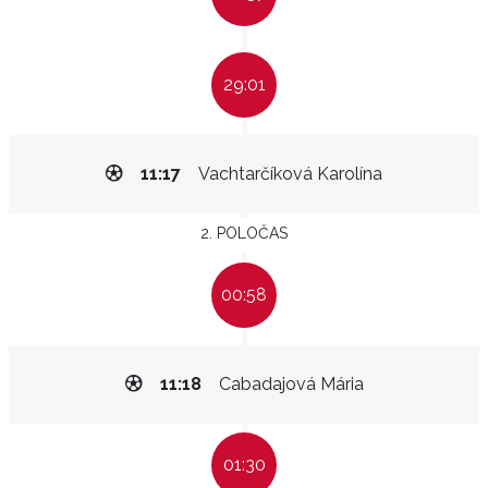
29:01
11:17
Vachtarčíková Karolína
2. POLOČAS
00:58
11:18
Cabadajová Mária
01:30