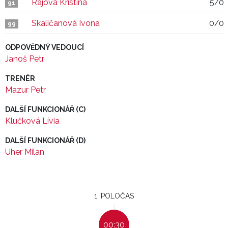
Rajová Kristina
5/0
91
Skaličanová Ivona
0/0
99
ODPOVĚDNÝ VEDOUCÍ
Janoš Petr
TRENÉR
Mazur Petr
DALŠÍ FUNKCIONÁŘ (C)
Klučková Lívia
DALŠÍ FUNKCIONÁŘ (D)
Uher Milan
1. POLOČAS
00:30