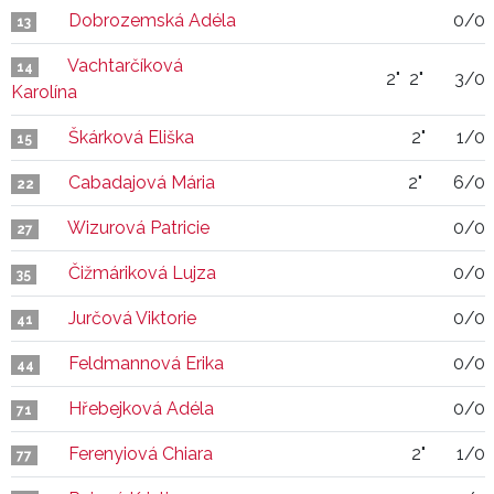
Dobrozemská Adéla
0/0
13
Vachtarčíková
14
2"
2"
3/0
Karolína
Škárková Eliška
2"
1/0
15
Cabadajová Mária
2"
6/0
22
Wizurová Patricie
0/0
27
Čižmáriková Lujza
0/0
35
Jurčová Viktorie
0/0
41
Feldmannová Erika
0/0
44
Hřebejková Adéla
0/0
71
Ferenyiová Chiara
2"
1/0
77