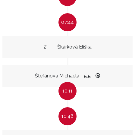
07:44
2"
Škárková Eliška
Štefánová Michaela
5:5
10:11
10:48