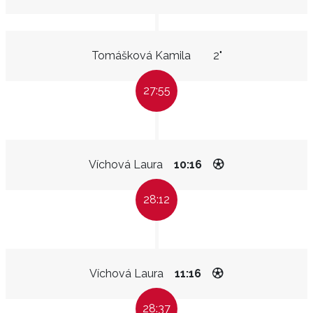
Tomášková Kamila
2"
27:55
Víchová Laura
10:16
28:12
Víchová Laura
11:16
28:37