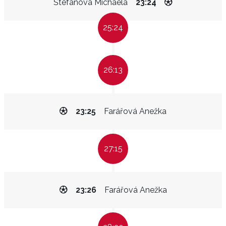
Štefánová Michaela
23:24
25:24
26:13
23:25
Farářová Anežka
27:15
23:26
Farářová Anežka