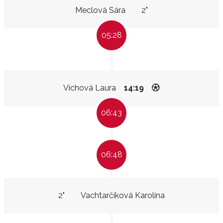
Meclová Sára
2"
05:28
Víchová Laura
14:19
06:43
06:48
2"
Vachtarčíková Karolína