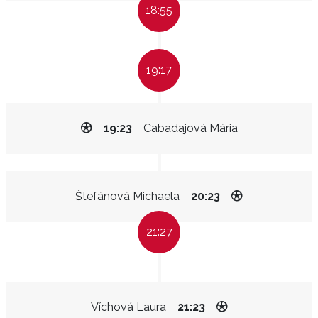
18:55
19:17
19:23
Cabadajová Mária
Štefánová Michaela
20:23
21:27
Víchová Laura
21:23