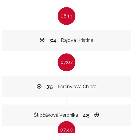
06:19
3:4
Rajová Kristina
07:07
3:5
Ferenyiová Chiara
Štipčáková Veronika
4:5
07:40