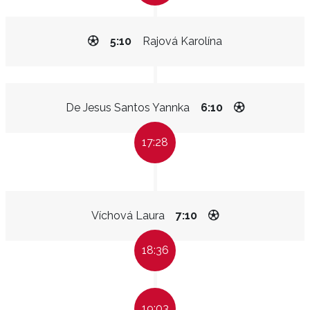
5:10
Rajová Karolína
De Jesus Santos Yannka
6:10
17:28
Víchová Laura
7:10
18:36
19:03