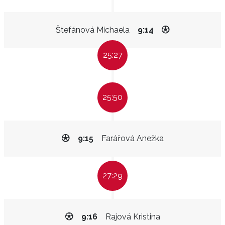
Štefánová Michaela
9:14
25:27
25:50
9:15
Farářová Anežka
27:29
9:16
Rajová Kristina