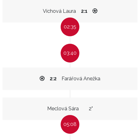
Víchová Laura
2:1
02:35
03:40
2:2
Farářová Anežka
Meclová Sára
2"
05:08