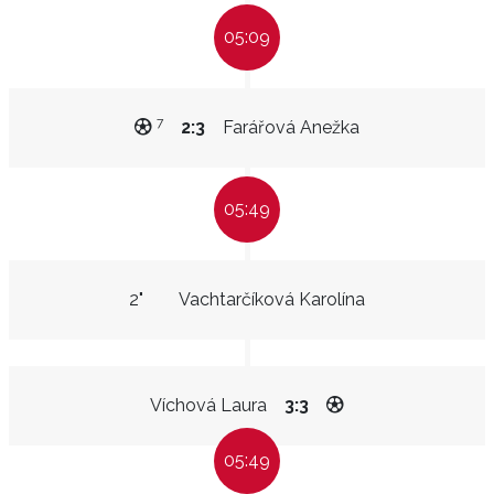
05:09
7
2:3
Farářová Anežka
05:49
2"
Vachtarčíková Karolína
Víchová Laura
3:3
05:49