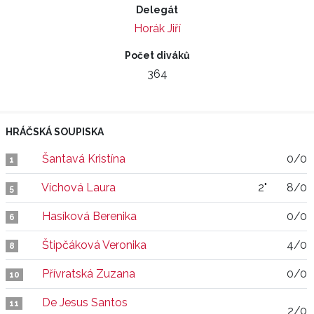
Delegát
Horák Jiří
Počet diváků
364
HRÁČSKÁ SOUPISKA
Šantavá Kristína
0/0
1
Víchová Laura
2"
8/0
5
Hasíková Berenika
0/0
6
Štipčáková Veronika
4/0
8
Přívratská Zuzana
0/0
10
De Jesus Santos
11
2/0