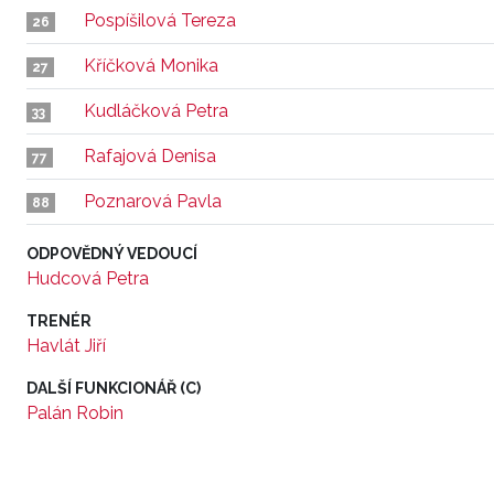
Pospíšilová Tereza
26
Kříčková Monika
27
Kudláčková Petra
33
Rafajová Denisa
77
Poznarová Pavla
88
ODPOVĚDNÝ VEDOUCÍ
Hudcová Petra
TRENÉR
Havlát Jiří
DALŠÍ FUNKCIONÁŘ (C)
Palán Robin