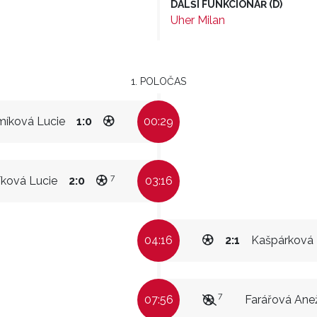
DALŠÍ FUNKCIONÁŘ (D)
Uher Milan
1. POLOČAS
míková Lucie
1:0
00:29
7
ková Lucie
2:0
03:16
04:16
2:1
Kašpárková
7
07:56
Farářová Ane