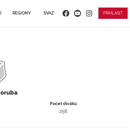
Í
REGIONY
SVAZ
PŘIHLÁSIT
Poruba
Počet diváků
258