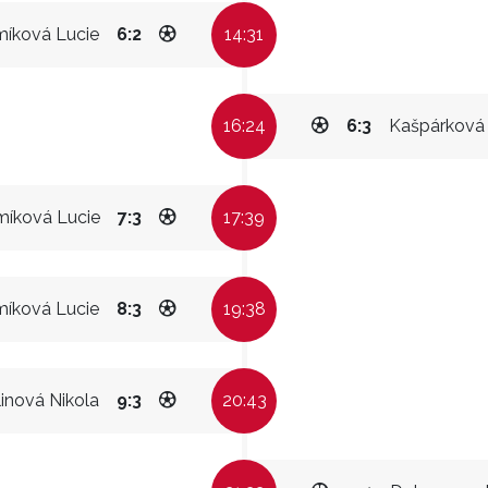
míková Lucie
6:2
14:31
16:24
6:3
Kašpárková
míková Lucie
7:3
17:39
míková Lucie
8:3
19:38
inová Nikola
9:3
20:43