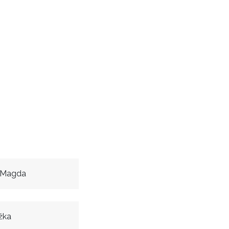
 Magda
žka