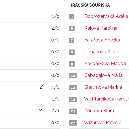
HRÁČSKÁ SOUPISKA
1/0
Dobrozemská Adéla
3
2/0
Rajová Karolína
6
0/0
Farářová Anežka
7
0/0
Ulmanová Klára
8
0/0
Kašpárková Magda
9
0/0
Cabadajová Mária
10
2"
4/0
Shalimova Marina
12
1/0
Vachtarčíková Karolí
14
2"
12/1
Žůrková Klára
24
0/0
Wizurová Patricie
27