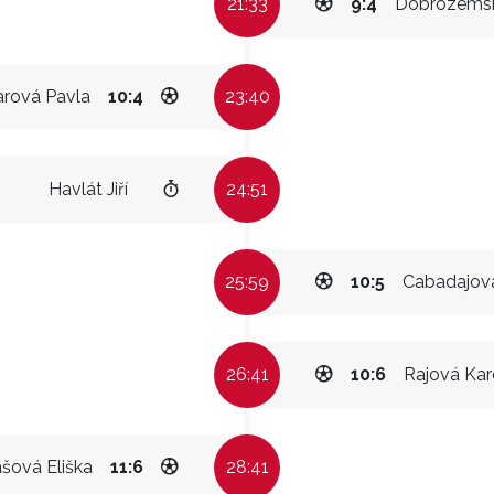
21:33
9:4
Dobrozemsk
rová Pavla
10:4
23:40
Havlát Jiří
24:51
25:59
10:5
Cabadajov
26:41
10:6
Rajová Kar
šová Eliška
11:6
28:41