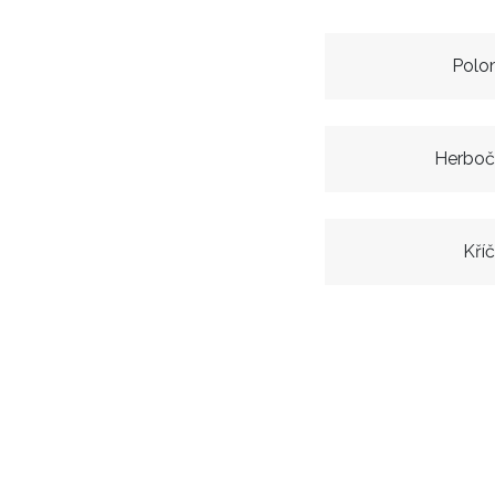
Polo
Herboč
Kří