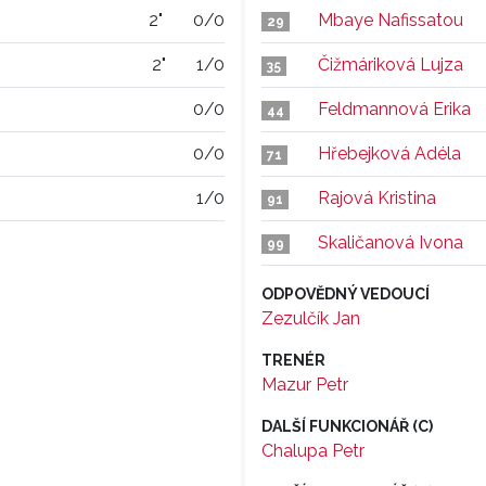
2"
0/0
Mbaye Nafissatou
29
2"
1/0
Čižmáriková Lujza
35
0/0
Feldmannová Erika
44
0/0
Hřebejková Adéla
71
1/0
Rajová Kristina
91
Skaličanová Ivona
99
ODPOVĚDNÝ VEDOUCÍ
Zezulčík Jan
TRENÉR
Mazur Petr
DALŠÍ FUNKCIONÁŘ (C)
Chalupa Petr