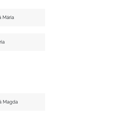
 Mária
ia
á Magda