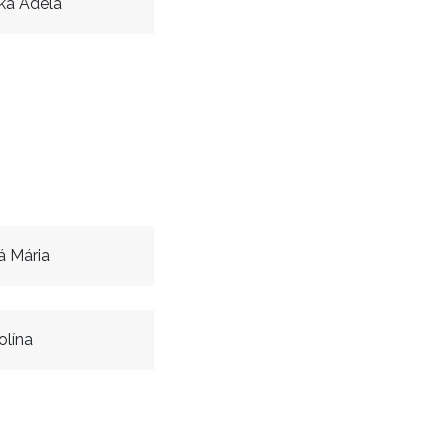
á Adéla
á Mária
olína