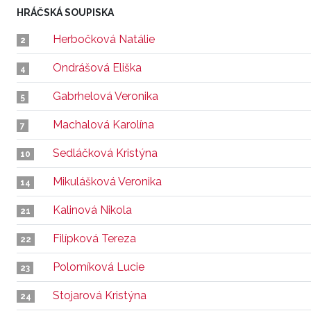
HRÁČSKÁ SOUPISKA
Herbočková Natálie
2
Ondrášová Eliška
4
Gabrhelová Veronika
5
Machalová Karolína
7
Sedláčková Kristýna
10
Mikulášková Veronika
14
Kalinová Nikola
21
Filípková Tereza
22
Polomíková Lucie
23
Stojarová Kristýna
24