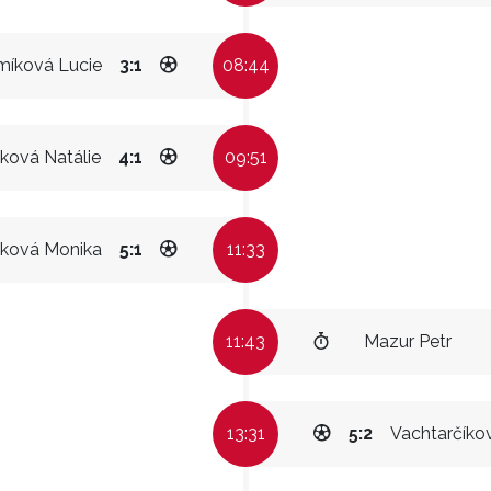
míková Lucie
3:1
08:44
ková Natálie
4:1
09:51
čková Monika
5:1
11:33
11:43
Mazur Petr
13:31
5:2
Vachtarčíko