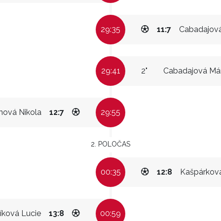
29:35
11:7
Cabadajová
29:41
2"
Cabadajová Már
inová Nikola
12:7
29:55
2. POLOČAS
00:35
12:8
Kašpárkov
íková Lucie
13:8
00:59