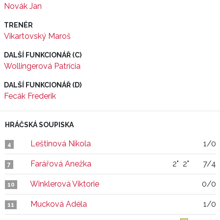
Novák Jan
TRENÉR
Vikartovský Maroš
DALŠÍ FUNKCIONÁŘ (C)
Wollingerová Patrícia
DALŠÍ FUNKCIONÁŘ (D)
Fecák Frederik
HRÁČSKÁ SOUPISKA
Leštinová Nikola
1/0
4
Farářová Anežka
2"
2"
7/4
7
Winklerová Viktorie
0/0
10
Mucková Adéla
1/0
11