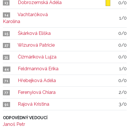
Dobrozemská Adéla
0/0
13
Vachtarčíková
14
1/0
Karolína
Škárková Eliška
0/0
15
Wizurová Patricie
0/0
27
Čižmáriková Lujza
0/0
35
Feldmannová Erika
1/0
44
Hřebejková Adéla
0/0
71
Ferenyiová Chiara
2/0
77
Rajová Kristina
3/0
91
ODPOVĚDNÝ VEDOUCÍ
Janoš Petr