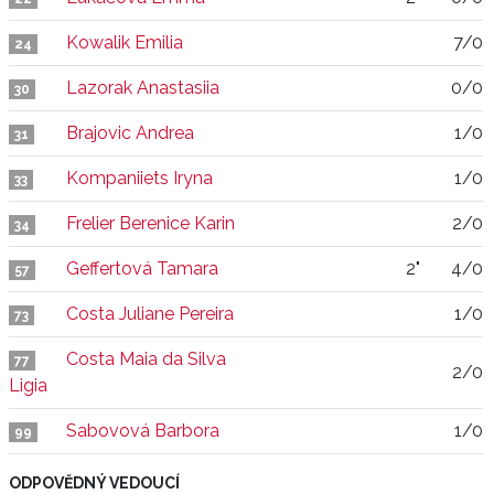
Kowalik Emilia
7/0
24
Lazorak Anastasiia
0/0
30
Brajovic Andrea
1/0
31
Kompaniiets Iryna
1/0
33
Frelier Berenice Karin
2/0
34
Geffertová Tamara
2"
4/0
57
Costa Juliane Pereira
1/0
73
Costa Maia da Silva
77
2/0
Ligia
Sabovová Barbora
1/0
99
ODPOVĚDNÝ VEDOUCÍ