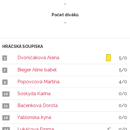
–
Počet diváků
–
HRÁČSKÁ SOUPISKA
Dvorščáková Alena
5/0
3
Bieger Aline Isabel
5/0
7
Popovcová Martina
4/0
9
Soskyda Karina
0/0
10
Bačenková Dorota
0/0
11
Yablonska Iryna
0/0
16
Lukáčová Emma
2"
0/0
22